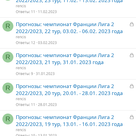
2022/2023, 23 тур, 11.02. - 13.02. 2023 года
к
rencis
р
Ответы
11
11.02.2023
З
Прогнозы: чемпионат Франции Лига 2
т
R
а
2022/2023, 22 тур, 03.02. - 06.02. 2023 года
о
к
rencis
р
Ответы
12
03.02.2023
З
Прогнозы: чемпионат Франции Лига 2
т
R
а
2022/2023, 21 тур, 31.01. 2023 года
о
к
rencis
р
Ответы
9
31.01.2023
З
Прогнозы: чемпионат Франции Лига 2
т
R
а
2022/2023, 20 тур, 20.01. - 28.01. 2023 года
о
к
rencis
р
Ответы
11
28.01.2023
З
Прогнозы: чемпионат Франции Лига 2
т
R
а
2022/2023, 19 тур, 13.01. - 16.01. 2023 года
о
к
rencis
р
Ответы
10
13.01.2023