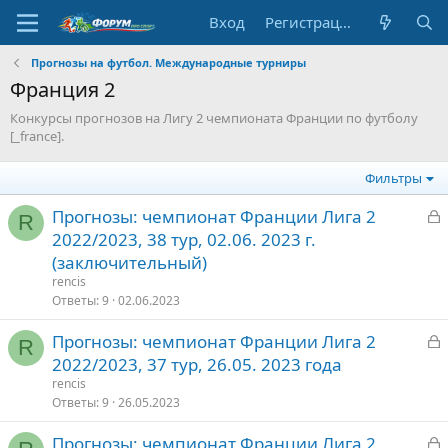
Вход
Регистрация
Прогнозы на футбол. Международные турниры
Франция 2
Конкурсы прогнозов на Лигу 2 чемпионата Франции по футболу
[_france].
Фильтры
З
Прогнозы: чемпионат Франции Лига 2
R
а
2022/2023, 38 тур, 02.06. 2023 г.
к
(заключительный)
р
rencis
Ответы
9
02.06.2023
т
З
Прогнозы: чемпионат Франции Лига 2
о
R
а
2022/2023, 37 тур, 26.05. 2023 года
к
rencis
р
Ответы
9
26.05.2023
З
Прогнозы: чемпионат Франции Лига 2
т