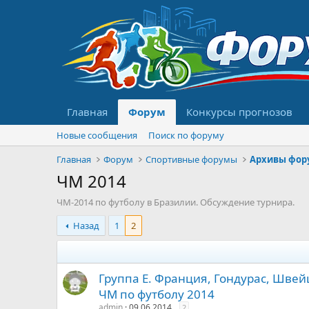
Главная
Форум
Конкурсы прогнозов
Новые сообщения
Поиск по форуму
Главная
Форум
Спортивные форумы
Архивы фор
ЧМ 2014
ЧМ-2014 по футболу в Бразилии. Обсуждение турнира.
Назад
1
2
Группа E. Франция, Гондурас, Швей
ЧМ по футболу 2014
admin
09.06.2014
2