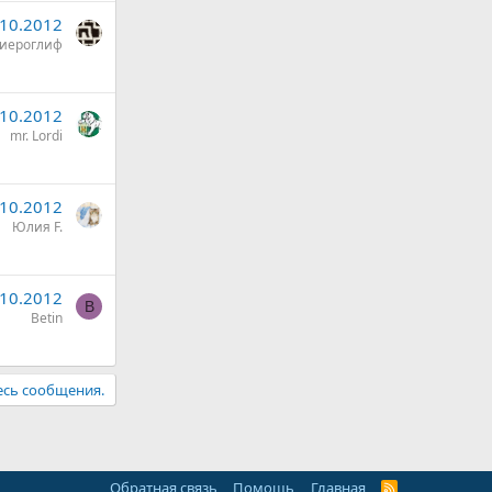
.10.2012
иероглиф
.10.2012
mr. Lordi
.10.2012
Юлия F.
.10.2012
B
Betin
есь сообщения.
Обратная связь
Помощь
Главная
R