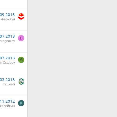
.09.2013
akБарнаул
.07.2013
B
aprognozov
.07.2013
S
an Ostapov
.03.2013
mr. Lordi
.11.2012
К
копейкин