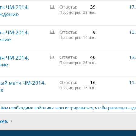
О
тч ЧМ-2014.
Ответы
39
17
п
Просмотры
29 тыс.
уждение
р
о
О
тч ЧМ-2014.
с
Ответы
8
13
п
Просмотры
14 тыс.
ение
р
о
О
тч ЧМ-2014.
с
Ответы
40
13
п
Просмотры
26 тыс.
ние
р
о
ный матч ЧМ-2014.
с
Ответы
16
11
Просмотры
15 тыс.
ие
Вам необходимо войти или зарегистрироваться, чтобы размещать зд
ума.