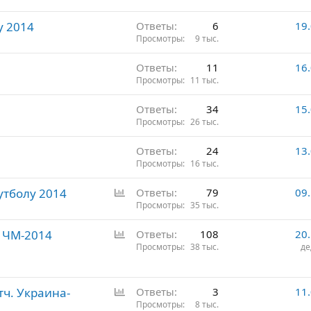
о
у 2014
с
Ответы
6
19
Просмотры
9 тыс.
Ответы
11
16
Просмотры
11 тыс.
Ответы
34
15
Просмотры
26 тыс.
Ответы
24
13
Просмотры
16 тыс.
О
утболу 2014
Ответы
79
09
п
Просмотры
35 тыс.
р
О
и ЧМ-2014
Ответы
108
20
о
п
Просмотры
38 тыс.
де
с
р
о
О
тч. Украина-
с
Ответы
3
11
п
Просмотры
8 тыс.