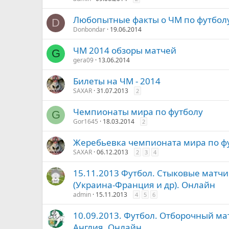
Любопытные факты о ЧМ по футбол
D
Donbondar
19.06.2014
ЧМ 2014 обзоры матчей
G
gera09
13.06.2014
Билеты на ЧМ - 2014
SAXAR
31.07.2013
2
Чемпионаты мира по футболу
G
Gor1645
18.03.2014
2
Жеребьевка чемпионата мира по ф
SAXAR
06.12.2013
2
3
4
15.11.2013 Футбол. Стыковые матч
(Украина-Франция и др). Онлайн
admin
15.11.2013
4
5
6
10.09.2013. Футбол. Отборочный ма
Англия. Онлайн