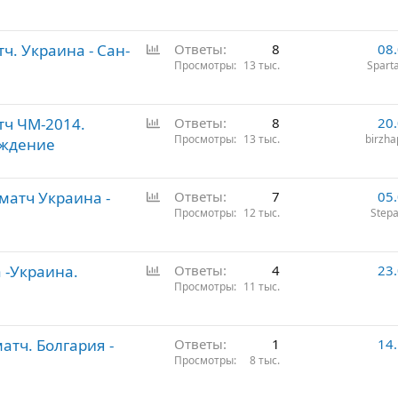
р
о
О
ч. Украина - Сан-
с
Ответы
8
08
п
Просмотры
13 тыс.
Spart
р
о
О
тч ЧМ-2014.
с
Ответы
8
20
п
Просмотры
13 тыс.
birzh
уждение
р
о
О
матч Украина -
с
Ответы
7
05
п
Просмотры
12 тыс.
Step
р
о
О
 -Украина.
с
Ответы
4
23
п
Просмотры
11 тыс.
р
о
атч. Болгария -
с
Ответы
1
14
Просмотры
8 тыс.