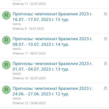
р
Ответы
11
22.07.2023
З
Прогнозы: чемпионат Бразилии 2023 г.
т
R
а
16.07. - 17.07. 2023 г. 15 тур.
о
к
rencis
р
Ответы
9
16.07.2023
З
Прогнозы: чемпионат Бразилии 2023 г.
т
R
а
08.07. - 10.07. 2023 г. 14 тур.
о
к
rencis
р
Ответы
11
08.07.2023
З
Прогнозы: чемпионат Бразилии 2023 г.
т
R
а
01.07. - 04.07. 2023 г. 13 тур.
о
к
rencis
р
Ответы
12
02.07.2023
З
Прогнозы: чемпионат Бразилии 2023 г.
т
R
а
24.06. - 27.06. 2023 г. 12 тур.
о
к
rencis
р
Ответы
12
26.06.2023