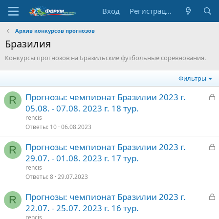
Вход
Регистрация
Архив конкурсов прогнозов
Бразилия
Конкурсы прогнозов на Бразильские футбольные соревнования.
Фильтры
З
Прогнозы: чемпионат Бразилии 2023 г.
R
а
05.08. - 07.08. 2023 г. 18 тур.
к
rencis
р
Ответы
10
06.08.2023
З
Прогнозы: чемпионат Бразилии 2023 г.
т
R
а
29.07. - 01.08. 2023 г. 17 тур.
о
к
rencis
р
Ответы
8
29.07.2023
З
Прогнозы: чемпионат Бразилии 2023 г.
т
R
а
22.07. - 25.07. 2023 г. 16 тур.
о
к
rencis