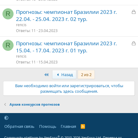
З
Прогнозы: чемпионат Бразилии 2023 г.
т
R
а
22.04. - 25.04. 2023 г. 02 тур.
о
к
rencis
р
Ответы
11
23.04.2023
З
Прогнозы: чемпионат Бразилии 2023 г.
т
R
а
15.04. - 17.04. 2023 г. 01 тур.
о
к
rencis
р
Ответы
11
15.04.2023
Первый
Назад
2 из 2
т
о
Вам необходимо войти или зарегистрироваться, чтобы
размещать здесь сообщения.
Архив конкурсов прогнозов
Обратная связь
Помощь
Главная
R
S
S
®
Community platform by XenForo
© 2010-2026 XenForo Ltd.
Перевод от