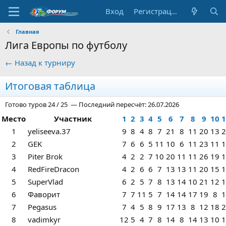
Вход
Регистрация
Главная
Лига Европы по футболу
← Назад к турниру
Итоговая таблица
Готово туров 24 / 25 — Последний пересчёт:
26.07.2026
Место
Участник
1
2
3
4
5
6
7
8
9
10
1
1
yeliseeva.37
9
8
4
8
7
21
8
11
20
13
2
2
GEK
7
6
6
5
11
10
6
11
23
11
1
3
Piter Brok
4
2
2
7
10
20
11
11
26
19
1
4
RedFireDracon
4
2
6
6
7
13
13
11
20
15
1
5
SuperVlad
6
2
5
7
8
13
14
10
21
12
1
6
Фаворит
7
7
11
5
7
14
14
17
19
8
1
7
Pegasus
7
4
5
8
9
17
13
8
12
18
2
8
vadimkyr
12
5
4
7
8
14
8
14
13
10
1