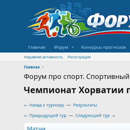
Главная
Форум
Конкурсы прогнозов
Недавняя активность
Регистрация
Главная
Форум про спорт. Спортивный 
Чемпионат Хорватии по
← Назад к турниру
—
Результаты
← Предыдущий тур
—
Следующий тур →
Матчи