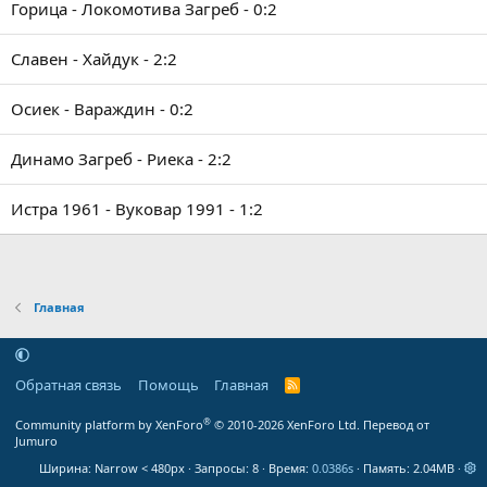
Горица - Локомотива Загреб - 0:2
Славен - Хайдук - 2:2
Осиек - Вараждин - 0:2
Динамо Загреб - Риека - 2:2
Истра 1961 - Вуковар 1991 - 1:2
Главная
Обратная связь
Помощь
Главная
R
S
S
®
Community platform by XenForo
© 2010-2026 XenForo Ltd.
Перевод от
Jumuro
Ширина
Запросы
8
Время
0.0386s
Память
2.04MB