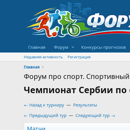
Главная
Форум
Конкурсы прогнозов
Недавняя активность
Регистрация
Главная
Форум про спорт. Спортивный 
Чемпионат Сербии по ф
← Назад к турниру
—
Результаты
← Предыдущий тур
—
Следующий тур →
Матчи