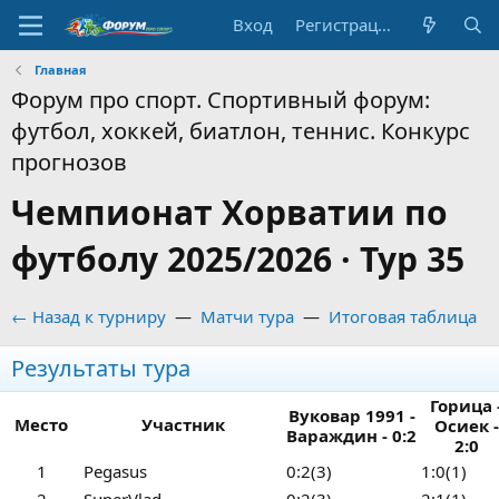
Вход
Регистрация
Главная
Форум про спорт. Спортивный форум:
футбол, хоккей, биатлон, теннис. Конкурс
прогнозов
Чемпионат Хорватии по
футболу 2025/2026 · Тур 35
← Назад к турниру
—
Матчи тура
—
Итоговая таблица
Результаты тура
Горица 
Вуковар 1991 -
Место
Участник
Осиек -
Вараждин - 0:2
2:0
1
Pegasus
0:2(3)
1:0(1)