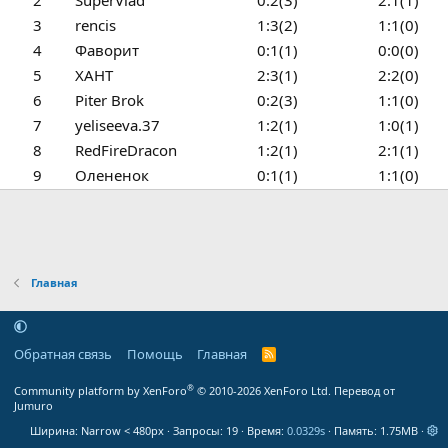
2
SuperVlad
0:2(3)
2:1(1)
3
rencis
1:3(2)
1:1(0)
4
Фаворит
0:1(1)
0:0(0)
5
ХАНТ
2:3(1)
2:2(0)
6
Piter Brok
0:2(3)
1:1(0)
7
yeliseeva.37
1:2(1)
1:0(1)
8
RedFireDracon
1:2(1)
2:1(1)
9
Олененок
0:1(1)
1:1(0)
Главная
Обратная связь
Помощь
Главная
R
S
S
®
Community platform by XenForo
© 2010-2026 XenForo Ltd.
Перевод от
Jumuro
Ширина
Запросы
19
Время
0.0329s
Память
1.75MB