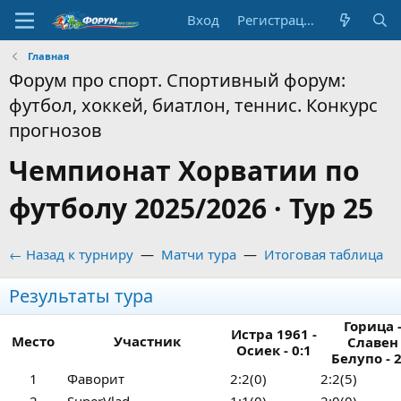
Вход
Регистрация
Главная
Форум про спорт. Спортивный форум:
футбол, хоккей, биатлон, теннис. Конкурс
прогнозов
Чемпионат Хорватии по
футболу 2025/2026 · Тур 25
← Назад к турниру
—
Матчи тура
—
Итоговая таблица
Результаты тура
Горица 
Истра 1961 -
Место
Участник
Славен
Осиек - 0:1
Белупо - 2
1
Фаворит
2:2(0)
2:2(5)