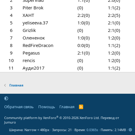
2
SuperVlad
1:1(0)
2:0(0)
3
Piter Brok
(0)
1:1(2)
4
ХАНТ
2:2(0)
2:2(5)
5
yeliseeva.37
1:0(0)
2:1(0)
6
Grizlik
(0)
2:1(0)
7
Олененок
1:0(0)
1:2(0)
8
RedFireDracon
0:0(0)
1:1(2)
9
Pegasus
2:1(0)
1:2(0)
10
rencis
(0)
1:2(0)
11
Ауди2017
(0)
1:1(2)
Главная
Обратная связь
Помощь
Главная
R
S
S
®
Community platform by XenForo
© 2010-2026 XenForo Ltd.
Перевод от
Jumuro
Ширина
Запросы
21
Время
0.0365s
Память
2.14MB