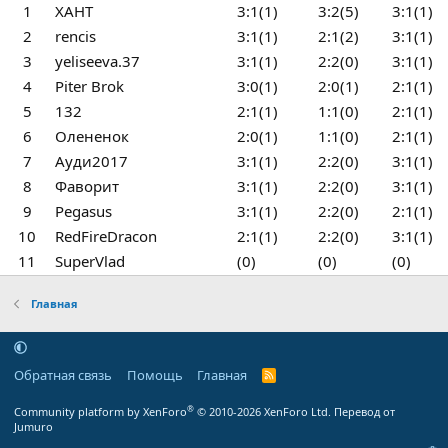
1
ХАНТ
3:1(1)
3:2(5)
3:1(1)
2
rencis
3:1(1)
2:1(2)
3:1(1)
3
yeliseeva.37
3:1(1)
2:2(0)
3:1(1)
4
Piter Brok
3:0(1)
2:0(1)
2:1(1)
5
132
2:1(1)
1:1(0)
2:1(1)
6
Олененок
2:0(1)
1:1(0)
2:1(1)
7
Ауди2017
3:1(1)
2:2(0)
3:1(1)
8
Фаворит
3:1(1)
2:2(0)
3:1(1)
9
Pegasus
3:1(1)
2:2(0)
2:1(1)
10
RedFireDracon
2:1(1)
2:2(0)
3:1(1)
11
SuperVlad
(0)
(0)
(0)
Главная
Обратная связь
Помощь
Главная
R
S
S
®
Community platform by XenForo
© 2010-2026 XenForo Ltd.
Перевод от
Jumuro