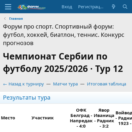
Вход
Регистрация
Главная
Форум про спорт. Спортивный форум:
футбол, хоккей, биатлон, теннис. Конкурс
прогнозов
Чемпионат Сербии по
футболу 2025/2026 · Тур 12
← Назад к турниру
—
Матчи тура
—
Итоговая таблица
Результаты тура
ОФК
Явор
Войво
Белград -
Иваница
Место
Участник
- Радн
Напредак
- Радник
1923 -
- 4:0
- 3:2