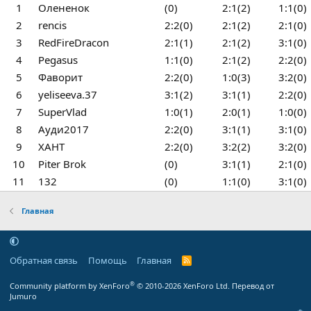
1
Олененок
(0)
2:1(2)
1:1(0)
2
rencis
2:2(0)
2:1(2)
2:1(0)
3
RedFireDracon
2:1(1)
2:1(2)
3:1(0)
4
Pegasus
1:1(0)
2:1(2)
2:2(0)
5
Фаворит
2:2(0)
1:0(3)
3:2(0)
6
yeliseeva.37
3:1(2)
3:1(1)
2:2(0)
7
SuperVlad
1:0(1)
2:0(1)
1:0(0)
8
Ауди2017
2:2(0)
3:1(1)
3:1(0)
9
ХАНТ
2:2(0)
3:2(2)
3:2(0)
10
Piter Brok
(0)
3:1(1)
2:1(0)
11
132
(0)
1:1(0)
3:1(0)
Главная
Обратная связь
Помощь
Главная
R
S
S
®
Community platform by XenForo
© 2010-2026 XenForo Ltd.
Перевод от
Jumuro