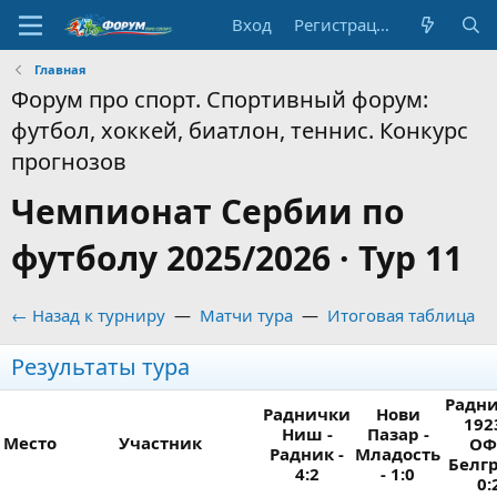
Вход
Регистрация
Главная
Форум про спорт. Спортивный форум:
футбол, хоккей, биатлон, теннис. Конкурс
прогнозов
Чемпионат Сербии по
футболу 2025/2026 · Тур 11
← Назад к турниру
—
Матчи тура
—
Итоговая таблица
Результаты тура
Радн
Раднички
Нови
1923
Ниш -
Пазар -
Место
Участник
ОФ
Радник -
Младость
Белгр
4:2
- 1:0
0: