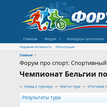
Главная
Форум
Конкурсы прогнозов
Недавняя активность
Регистрация
Главная
Форум про спорт. Спортивный 
Чемпионат Бельгии по 
← Назад к турниру
—
Матчи тура
—
Итоговая 
Результаты тура