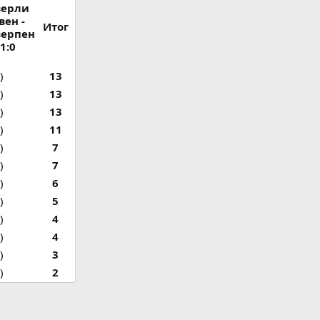
верли
вен -
Итог
верпен
 1:0
)
13
)
13
)
13
)
11
)
7
)
7
)
6
)
5
)
4
)
4
)
3
)
2