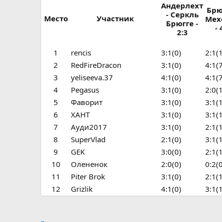
Андерлехт
Брю
- Серкль
Место
Участник
Мех
Брюгге -
- 
2:3
1
rencis
3:1(0)
2:1(
2
RedFireDracon
3:1(0)
4:1(
3
yeliseeva.37
4:1(0)
4:1(
4
Pegasus
3:1(0)
2:0(
5
Фаворит
3:1(0)
3:1(
6
ХАНТ
3:1(0)
3:1(
7
Ауди2017
3:1(0)
2:1(
8
SuperVlad
2:1(0)
3:1(
9
GEK
3:0(0)
2:1(
10
Олененок
2:0(0)
0:2(
11
Piter Brok
3:1(0)
2:1(
12
Grizlik
4:1(0)
3:1(