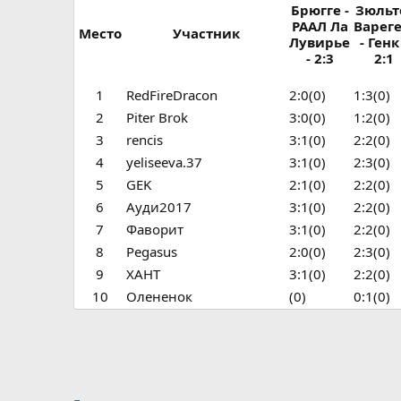
Брюгге -
Зюльт
РААЛ Ла
Варег
Место
Участник
Лувирье
- Генк
- 2:3
2:1
1
RedFireDracon
2:0(0)
1:3(0)
2
Piter Brok
3:0(0)
1:2(0)
3
rencis
3:1(0)
2:2(0)
4
yeliseeva.37
3:1(0)
2:3(0)
5
GEK
2:1(0)
2:2(0)
6
Ауди2017
3:1(0)
2:2(0)
7
Фаворит
3:1(0)
2:2(0)
8
Pegasus
2:0(0)
2:3(0)
9
ХАНТ
3:1(0)
2:2(0)
10
Олененок
(0)
0:1(0)