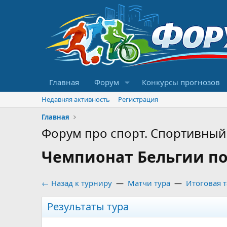
Главная
Форум
Конкурсы прогнозов
Недавняя активность
Регистрация
Главная
Форум про спорт. Спортивный 
Чемпионат Бельгии по 
← Назад к турниру
—
Матчи тура
—
Итоговая 
Результаты тура