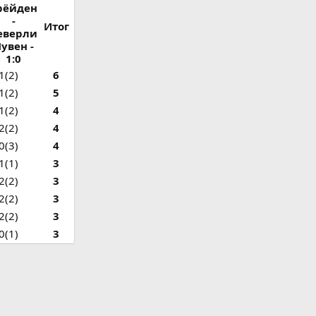
рёйден
-
Итог
еверли
увен -
1:0
1(2)
6
1(2)
5
1(2)
4
2(2)
4
0(3)
4
1(1)
3
2(2)
3
2(2)
3
2(2)
3
0(1)
3