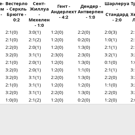
е-
Вестерло
Сент-
Шарлеруа
Т
Гент -
Дендер -
ем
- Серкль
Жиллуа
-
Андерлехт
Антверпен
 -
Брюгге -
-
Стандард
Х
- 4:2
- 1:0
0:2
Мехелен
- 2:0
Л
- 1:0
2:1(0)
3:0(1)
1:2(0)
2:2(0)
2:0(3)
2:
2:1(0)
2:1(2)
1:2(0)
0:2(0)
1:0(1)
2:
2:2(0)
2:0(1)
1:2(0)
1:3(0)
2:1(1)
2:
3:2(0)
3:1(1)
2:3(0)
2:3(0)
3:2(1)
3:
2:1(0)
2:0(1)
1:2(0)
1:3(0)
0:1(0)
1:
3:2(0)
2:0(1)
1:2(0)
1:1(0)
2:1(1)
3:
3:2(0)
3:1(1)
2:2(0)
1:3(0)
2:2(0)
3:
2:1(0)
3:1(1)
1:2(0)
1:2(0)
1:1(0)
3:
3:2(0)
3:1(1)
2:2(0)
1:3(0)
2:2(0)
3:
1:0(0)
2:1(2)
1:2(0)
0:2(0)
1:2(0)
2: