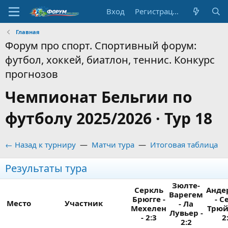
Вход
Регистрация
Главная
Форум про спорт. Спортивный форум:
футбол, хоккей, биатлон, теннис. Конкурс
прогнозов
Чемпионат Бельгии по
футболу 2025/2026 · Тур 18
← Назад к турниру
—
Матчи тура
—
Итоговая таблица
Результаты тура
Зюлте-
Серкль
Анде
Варегем
Брюгге -
- С
Место
Участник
- Ла
Мехелен
Трюй
Лувьер -
- 2:3
2
2:2