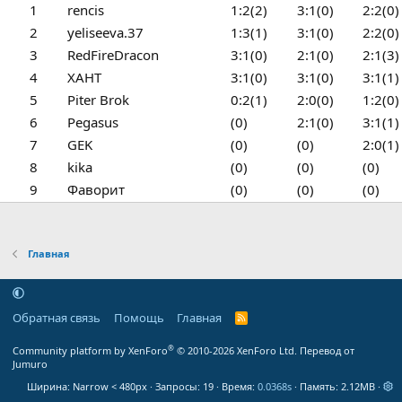
1
rencis
1:2(2)
3:1(0)
2:2(0)
2
yeliseeva.37
1:3(1)
3:1(0)
2:2(0)
3
RedFireDracon
3:1(0)
2:1(0)
2:1(3)
4
ХАНТ
3:1(0)
3:1(0)
3:1(1)
5
Piter Brok
0:2(1)
2:0(0)
1:2(0)
6
Pegasus
(0)
2:1(0)
3:1(1)
7
GEK
(0)
(0)
2:0(1)
8
kika
(0)
(0)
(0)
9
Фаворит
(0)
(0)
(0)
Главная
Обратная связь
Помощь
Главная
R
S
S
®
Community platform by XenForo
© 2010-2026 XenForo Ltd.
Перевод от
Jumuro
Ширина
Запросы
19
Время
0.0368s
Память
2.12MB