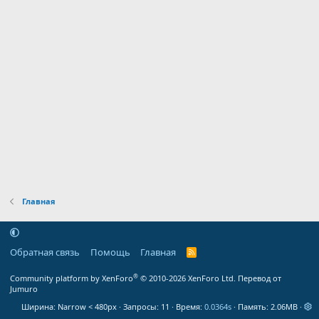
Главная
Обратная связь
Помощь
Главная
R
S
S
®
Community platform by XenForo
© 2010-2026 XenForo Ltd.
Перевод от
Jumuro
Ширина
Запросы
11
Время
0.0364s
Память
2.06MB