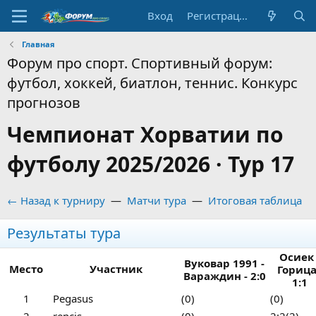
Вход
Регистрация
Главная
Форум про спорт. Спортивный форум:
футбол, хоккей, биатлон, теннис. Конкурс
прогнозов
Чемпионат Хорватии по
футболу 2025/2026 · Тур 17
← Назад к турниру
—
Матчи тура
—
Итоговая таблица
Результаты тура
Осиек 
Вуковар 1991 -
Место
Участник
Горица
Вараждин - 2:0
1:1
1
Pegasus
(0)
(0)