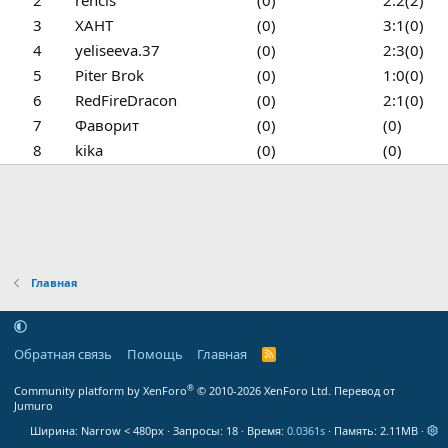
2
rencis
(0)
2:2(2)
3
ХАНТ
(0)
3:1(0)
4
yeliseeva.37
(0)
2:3(0)
5
Piter Brok
(0)
1:0(0)
6
RedFireDracon
(0)
2:1(0)
7
Фаворит
(0)
(0)
8
kika
(0)
(0)
Главная
Обратная связь
Помощь
Главная
R
S
S
®
Community platform by XenForo
© 2010-2026 XenForo Ltd.
Перевод от
Jumuro
Ширина
Запросы
18
Время
0.0361s
Память
2.11MB