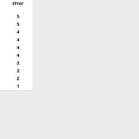
Итог
5
5
4
4
4
4
2
2
2
1