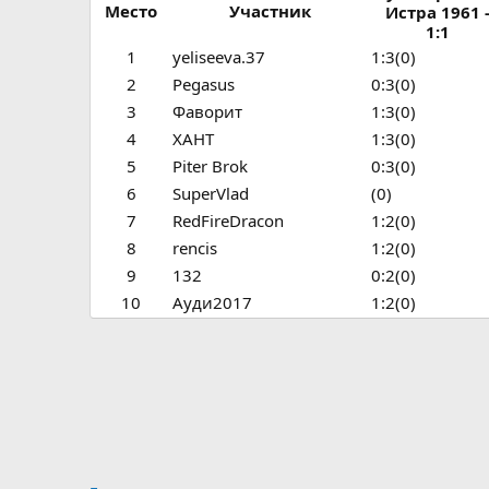
Место
Участник
Истра 1961 
1:1
1
yeliseeva.37
1:3(0)
2
Pegasus
0:3(0)
3
Фаворит
1:3(0)
4
ХАНТ
1:3(0)
5
Piter Brok
0:3(0)
6
SuperVlad
(0)
7
RedFireDracon
1:2(0)
8
rencis
1:2(0)
9
132
0:2(0)
10
Ауди2017
1:2(0)