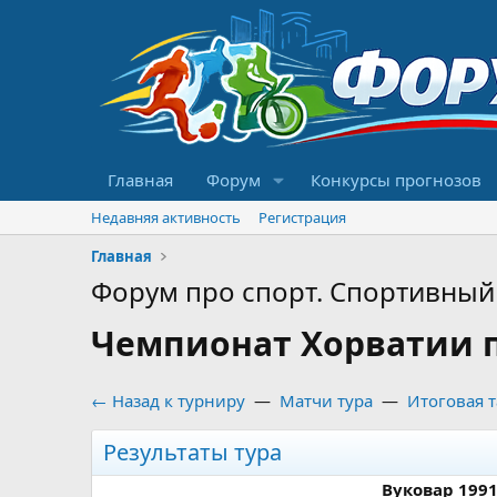
Главная
Форум
Конкурсы прогнозов
Недавняя активность
Регистрация
Главная
Форум про спорт. Спортивный 
Чемпионат Хорватии по
← Назад к турниру
—
Матчи тура
—
Итоговая 
Результаты тура
Вуковар 1991