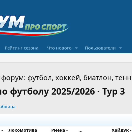
Рейтинг сезона
Что нового
Пользователи
форум: футбол, хоккей, биатлон, тенн
 футболу 2025/2026 · Тур 3
таблица
 -
Локомотива
Риека -
Хайдук -