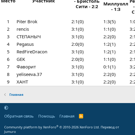
Место
Участник
- Бристоль
Р
Миллуолл
Сити - 2:2
- 1:3
С
1
Piter Brok
2:1(0)
1:3(5)
1:
2
rencis
3:1(0)
1:1(0)
3:
3
СТЕПАНЫЧ
3:1(0)
2:2(0)
2:
4
Pegasus
2:0(0)
1:2(1)
2:
5
RedFireDracon
3:1(0)
1:2(1)
2:
6
GEK
2:0(0)
1:1(0)
2:
7
Фаворит
3:1(0)
0:1(1)
3:
8
yeliseeva.37
3:1(0)
2:2(0)
2:
9
ХАНТ
3:1(0)
2:2(0)
2:
Главная
Обратная связь
Помощь
Главная
R
S
S
®
Community platform by XenForo
© 2010-2026 XenForo Ltd.
Перевод от
Jumuro