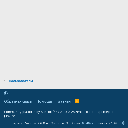
Пользователи
Обратная связь
Помощь
Главная
R
S
S
®
Community platform by XenForo
© 2010-2026 XenForo Ltd.
Перевод от
Jumuro
Ширина
Запросы
9
Время
0.0407s
Память
2.13MB