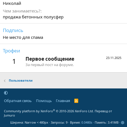
Николай
Чем занимаетесь?
продажа бетонных полусфер
Подпись
Не место для спама
Трофеи
Первое сообщение
23.11.2025
1
За первый пост на форуме.
Пользователи
Обратная связь
Помощь
Главная
R
S
S
®
Community platform by XenForo
© 2010-2026 XenForo Ltd.
Перевод от
Jumuro
Ширина
Запросы
9
Время
0.0480s
Память
3.41MB