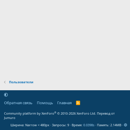
Пользователи
Обратная связь
Помощь
Главная
R
S
S
®
Community platform by XenForo
© 2010-2026 XenForo Ltd.
Перевод от
Jumuro
Ширина
Запросы
9
Время
0.0398s
Память
2.14MB