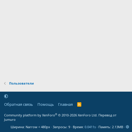
Пользователи
Обратная связь
Помощь
Главная
R
S
S
®
Community platform by XenForo
© 2010-2026 XenForo Ltd.
Перевод от
Jumuro
Ширина
Запросы
9
Время
0.0411s
Память
2.13MB