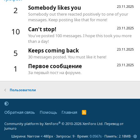
Somebody likes you
23.11.2025
2
Somebody out there reacted positively to one of your
messages. Keep posting like that for more!
Can't stop!
23.11.2025
10
You've posted 100 messages. I hope this took you more
than a day!
Keeps coming back
23.11.2025
5
30 messages posted. You must like it here!
Первое сообщение
23.11.2025
1
За первый пост на форуме.
Пользователи
Обратная связь
Помощь
Главная
R
S
S
®
Community platform by XenForo
© 2010-2026 XenForo Ltd.
Перевод от
Jumuro
Ширина
Запросы
9
Время
0.0567s
Память
2.18MB