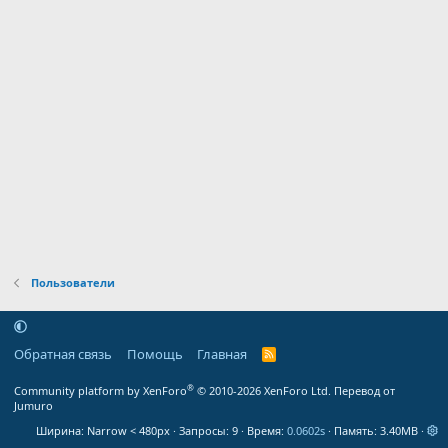
Пользователи
Обратная связь
Помощь
Главная
R
S
S
®
Community platform by XenForo
© 2010-2026 XenForo Ltd.
Перевод от
Jumuro
Ширина
Запросы
9
Время
0.0602s
Память
3.40MB