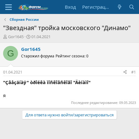
Вход
Регистрация
Сборная России
"Звездная" тройка московского "Динамо"
А
Д
Gor1645
01.04.2021
в
а
т
т
Gor1645
G
о
а
Старожил форума
Рейтинг сезона: 0
р
н
т
а
е
ч
01.04.2021
#1
м
а
ы
л
"Çâåçäíàÿ" òðîéêà ìîñêîâñêîãî "Äèíàìî"
а
я
Последнее редактирование:
09.05.2023
Для ответа нужно войти/зарегистрироваться