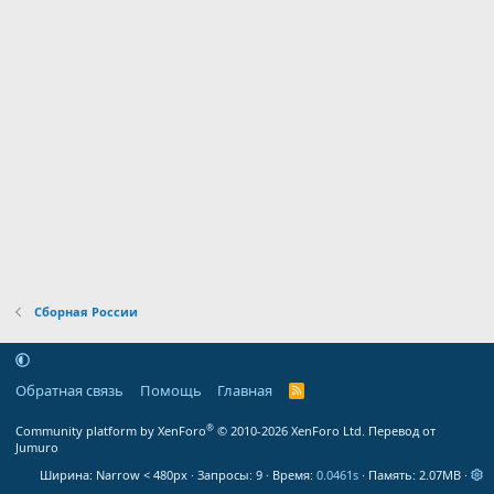
Сборная России
Обратная связь
Помощь
Главная
R
S
S
®
Community platform by XenForo
© 2010-2026 XenForo Ltd.
Перевод от
Jumuro
Ширина
Запросы
9
Время
0.0461s
Память
2.07MB