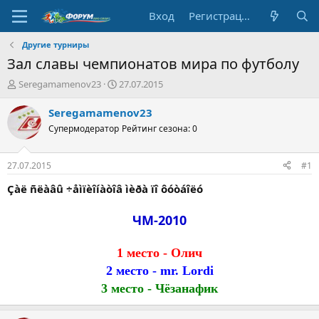
Вход
Регистрация
Другие турниры
Зал славы чемпионатов мира по футболу
А
Д
Seregamamenov23
27.07.2015
в
а
т
т
Seregamamenov23
о
а
Супермодератор
Рейтинг сезона: 0
р
н
т
а
е
ч
27.07.2015
#1
м
а
ы
л
Çàë ñëàâû ÷åìïèîíàòîâ ìèðà ïî ôóòáîëó
а
ЧМ-2010
1 место - Олич
2 место - mr. Lordi
3 место - Чёзанафик