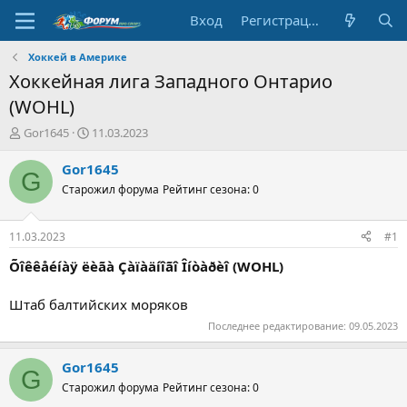
Вход
Регистрация
Хоккей в Америке
Хоккейная лига Западного Онтарио
(WOHL)
А
Д
Gor1645
11.03.2023
в
а
т
т
Gor1645
G
о
а
Старожил форума
Рейтинг сезона: 0
р
н
т
а
е
ч
11.03.2023
#1
м
а
ы
л
Õîêêåéíàÿ ëèãà Çàïàäíîãî Îíòàðèî (WOHL)
а
Штаб балтийских моряков
Последнее редактирование:
09.05.2023
Gor1645
G
Старожил форума
Рейтинг сезона: 0