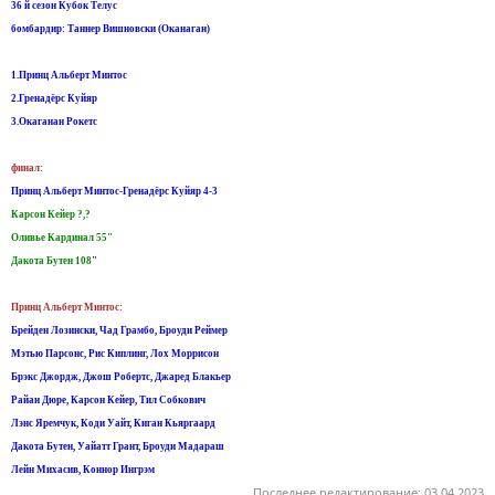
36 й сезон Кубок Телус
бомбардир: Таннер Вишновски (Оканаган)
1.Принц Альберт Минтос
2.Гренадёрс Куйяр
3.Окаганан Рокетс
финал:
Принц Альберт Минтос-Гренадёрс Куйяр 4-3
Карсон Кейер ?,?
Оливье Кардинал 55"
Дакота Бутен 108
"
Принц Альберт Минтос:
Брейден Лозински, Чад Грамбо, Броуди Реймер
Мэтью Парсонс, Рис Киплинг, Лох Моррисон
Брэкс Джордж, Джош Робертс, Джаред Блакьер
Райан Дюре, Карсон Кейер, Тил Собкович
Лэнс Яремчук, Коди Уайт, Киган Кьяргаард
Дакота Бутен, Уайатт Грант, Броуди Мадараш
Лейн Михасив, Коннор Ингрэм
Последнее редактирование:
03.04.2023