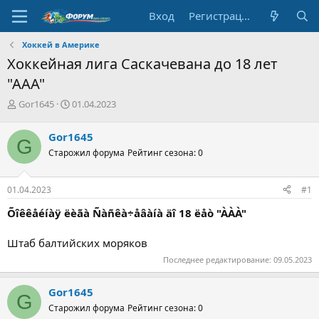
Вход
Регистрация
Хоккей в Америке
Хоккейная лига Саскачевана до 18 лет
"ААА"
А
Д
Gor1645
01.04.2023
в
а
т
т
Gor1645
G
о
а
Старожил форума
Рейтинг сезона: 0
р
н
т
а
е
ч
01.04.2023
#1
м
а
ы
л
Õîêêåéíàÿ ëèãà Ñàñêà÷åâàíà äî 18 ëåò "ÀÀÀ"
а
Штаб балтийских моряков
Последнее редактирование:
09.05.2023
Gor1645
G
Старожил форума
Рейтинг сезона: 0