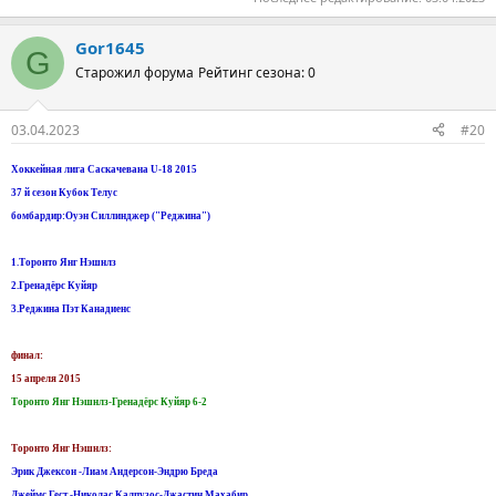
Gor1645
G
Старожил форума
Рейтинг сезона: 0
03.04.2023
#20
Хоккейная лига Саскачевана U-18 2015
37 й сезон Кубок Телус
бомбардир:Оуэн Силлинджер ("Реджина")
1.Торонто Янг Нэшнлз
2.Гренадёрс Куйяр
3.Реджина Пэт Канадиенс
финал:
15 апреля 2015
Торонто Янг Нэшнлз-Гренадёрс Куйяр 6-2
Торонто Янг Нэшнлз:
Эрик Джексон -Лиам Андерсон-Эндрю Бреда
Джеймс Гест -Николас Калпузос-Джастин Махабир