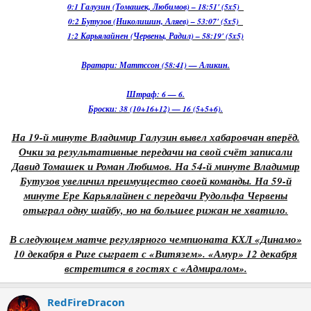
0:1 Галузин (Томашек, Любимов) – 18:51' (5x5)
0:2 Бутузов (Николишин, Аляев) – 53:07' (5x5)
1:2 Карьялайнен (Червены, Радил) – 58:19' (5x5)
Вратари: Маттссон (58:41) — Аликин.
Штраф: 6 — 6.
Броски: 38 (10+16+12) — 16 (5+5+6).
На 19-й минуте Владимир Галузин вывел хабаровчан вперёд.
Очки за результативные передачи на свой счёт записали
Давид Томашек и Роман Любимов. На 54-й минуте Владимир
Бутузов увеличил преимущество своей команды. На 59-й
минуте Ере Карьялайнен с передачи Рудольфа Червены
отыграл одну шайбу, но на большее рижан не хватило.
В следующем матче регулярного чемпионата КХЛ «Динамо»
10 декабря в Риге сыграет с «Витязем». «Амур» 12 декабря
встретится в гостях с «Адмиралом».
RedFireDracon