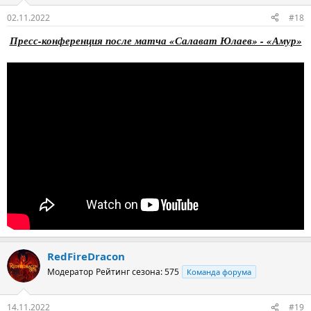
02.11.2022
#18
Пресс-конференция после матча «Салават Юлаев» - «Амур»
RedFireDracon
Модератор
Рейтинг сезона: 575
Команда форума
14.11.2022
#19