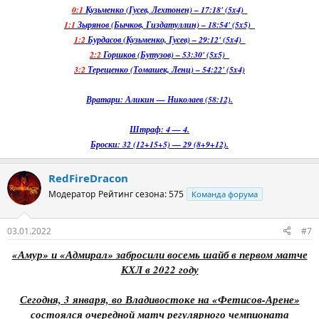
0:1
Кузьменко (Гусев, Лехтонен) – 17:18' (5x4)
1:1
Зырянов (Бычков, Гиздатуллин) – 18:54' (5x5)
1:2
Бурдасов (Кузьменко, Гусев) – 29:12' (5x4)
2:2
Горшков (Бутузов) – 53:30' (5x5)
3:2
Терещенко (Томашек, Ленц) – 54:22' (5x4)
Вратари: Аликин — Николаев (58:12).
Штраф: 4 — 4.
Броски: 32 (12+15+5) — 29 (8+9+12).
RedFireDracon
Модератор
Рейтинг сезона: 575
Команда форума
03.01.2022
#7
«Амур» и «Адмирал» забросили восемь шайб в первом матче
КХЛ в 2022 году
Сегодня, 3 января, во Владивостоке на «Фетисов-Арене»
состоялся очередной матч регулярного чемпионата