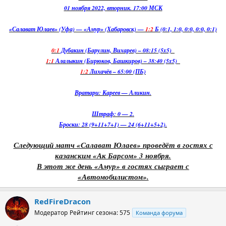
01 ноября 2022, вторник. 17:00 МСК
«Салават Юлаев» (Уфа) — «Амур» (Хабаровск) —
1:2
Б (0:1, 1:0, 0:0, 0:0, 0:1)
0:1
Дубакин (Барулин, Вихарев) – 08:15 (5x5)
1:1
Алалыкин (Бирюков, Башкиров) – 38:40 (5x5)
1:2
Лихачёв – 65:00 (ПБ)
Вратари: Кареев — Аликин.
Штраф: 0 — 2.
Броски: 28 (9+11+7+1) — 24 (6+11+5+2).
Следующий матч «Салават Юлаев» проведёт в гостях с
казанским «Ак Барсом» 3 ноября.
В этот же день «Амур» в гостях сыграет с
«Автомобилистом».
RedFireDracon
Модератор
Рейтинг сезона: 575
Команда форума