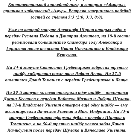
Континентальной хоккейной лиги, в котором «Адмирал»
принимал хабаровский «Амур». Встреча завершилась победой
гостей со счётом 5:3 (2:0, 3:3, 0:0).
Уже на второй минуте Александр Шаров открыл счёт с
передач Руслана Педана и Дмитрия Архипова, на 18-й гости
реализовали большинство благодаря голу Александра
Горшкова после ассистов Ивана Николишина и Владимира
Бутузова.
На 24-й минуте Святослав Гребенщиков забросил третью
шайбу хабаровчан после паса Радана Ленца. На 27-й
отличился Давид Томашек с передач Гребенщикова и Ленца.
На 29-й минуте хозяева отыграли одну шайбу – отличился
Джош Кестнер с передач Войтеха Мозика и Либора Шулака,
на 31-й Владислав Ушенин отыграл ещё одну шайбу — ему
ассистировали Вячеслав Ушенин и Микс Индрашис. На 33-й
минуте Гребенщиков оформил дубль с передач Шарова и
Томашека, а на 50-й третью шайбу хозяев забил Динар
Хамидуллин после передач Шулака и Вячеслава Ушенина.