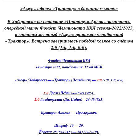
«Амур» одолел «Трактор» в домашнем матче
В Хабаровске на стадионе «Платинум-Арена» закончился
очередной матч Фонбет Чемпионата КХЛ сезона-2022/2023,
в котором местный «Амур» принимал челябинский
«Трактор». Встреча завершилась победой хозяев со счётом
2:0 (1:0, 1:0, 0:0).
Фонбет Чемпионат КХЛ
14 ноября 2022, понедельник. 12:00 МСК
«Амур» (Хабаровск) — «Трактор» (Челябинск) —
2:0
(1:0, 1:0, 0:0)
1:0
Дрозг (Педан) – 02:09 (5x5)
2:0
Гиздатуллин (Ли, Педан) – 26:49 (5x5)
Вратари: Аликин — Проскуряков.
Штраф: 16 — 20.
Броски: 28 (8+12+8) — 28 (11+7+10).