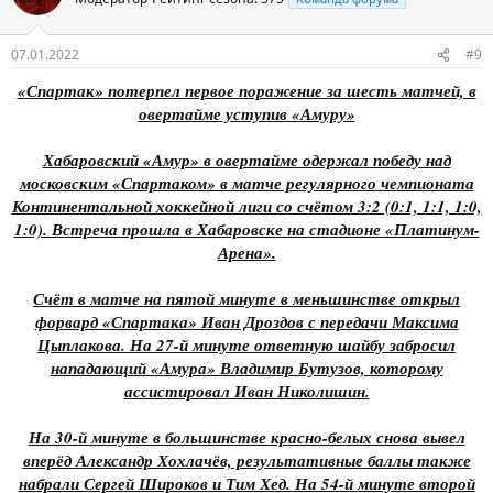
07.01.2022
#9
«Спартак» потерпел первое поражение за шесть матчей, в
овертайме уступив «Амуру»
Хабаровский «Амур» в овертайме одержал победу над
московским «Спартаком» в матче регулярного чемпионата
Континентальной хоккейной лиги со счётом 3:2 (0:1, 1:1, 1:0,
1:0). Встреча прошла в Хабаровске на стадионе «Платинум-
Арена».
Счёт в матче на пятой минуте в меньшинстве открыл
форвард «Спартака» Иван Дроздов с передачи Максима
Цыплакова. На 27-й минуте ответную шайбу забросил
нападающий «Амура» Владимир Бутузов, которому
ассистировал Иван Николишин.
На 30-й минуте в большинстве красно-белых снова вывел
вперёд Александр Хохлачёв, результативные баллы также
набрали Сергей Широков и Тим Хед. На 54-й минуте второй