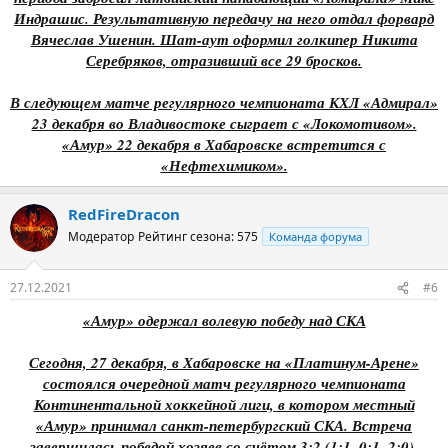
Индрашис. Результативную передачу на него отдал форвард
Вячеслав Ушенин. Шат-аут оформил голкипер Никита
Серебряков, отразивший все 29 бросков.
В следующем матче регулярного чемпионата КХЛ «Адмирал»
23 декабря во Владивостоке сыграет с «Локомотивом».
«Амур» 22 декабря в Хабаровске встретится с
«Нефтехимиком».
RedFireDracon
Модератор
Рейтинг сезона: 575
Команда форума
27.12.2021
#6
«Амур» одержал волевую победу над СКА
Сегодня, 27 декабря, в Хабаровске на «Платинум-Арене»
состоялся очередной матч регулярного чемпионата
Континентальной хоккейной лиги, в котором местный
«Амур» принимал санкт-петербургский СКА. Встреча
завершилась победой хозяев со счётом 3:2 (1:1, 0:1, 2:0).