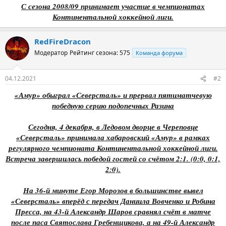
С сезона 2008/09 принимает участие в чемпионатах
Континентальной хоккейной лиги.
RedFireDracon
Модератор
Рейтинг сезона: 575
Команда форума
04.12.2021
#2
«Амур» обыграл «Северсталь» и прервал пятиматчевую
победную серию подопечных Разина
Сегодня, 4 декабря, в Ледовом дворце в Череповце
«Северсталь» принимала хабаровский «Амур» в рамках
регулярного чемпионата Континентальной хоккейной лиги.
Встреча завершилась победой гостей со счётом 2:1. (0:0, 0:1,
2:0).
На 36-й минуте Егор Морозов в большинстве вывел
«Северсталь» вперёд с передач Даниила Вовченко и Робина
Пресса, на 43-й Александр Шаров сравнял счёт в матче
после паса Святослава Гребенщикова, а на 49-й Александр