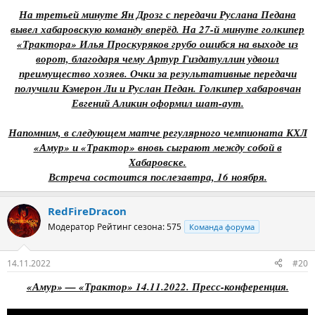
На третьей минуте Ян Дрозг с передачи Руслана Педана
вывел хабаровскую команду вперёд. На 27-й минуте голкипер
«Трактора» Илья Проскуряков грубо ошибся на выходе из
ворот, благодаря чему Артур Гиздатуллин удвоил
преимущество хозяев. Очки за результативные передачи
получили Кэмерон Ли и Руслан Педан. Голкипер хабаровчан
Евгений Аликин оформил шат-аут.
Напомним, в следующем матче регулярного чемпионата КХЛ
«Амур» и «Трактор» вновь сыграют между собой в
Хабаровске.
Встреча состоится послезавтра, 16 ноября.
RedFireDracon
Модератор
Рейтинг сезона: 575
Команда форума
14.11.2022
#20
«Амур» — «Трактор» 14.11.2022. Пресс-конференция.