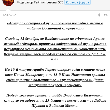
Модератор
Рейтинг сезона: 575
Команда форума
12.12.2021
#4
«Адмирал» обыграл «Амур» и покинул последнее место в
таблице Восточной конференции
Сегодня, 12 декабря, во Владивостоке на «Фетисов-Арене»
местный «Адмирал» принимал хабаровский «Амур» в рамках
регулярного чемпионата Континентальной хоккейной лиги.
Встреча завершилась победой хозяев со счётом 2:1 (1:1, 1:0,
0:0).
На 10-й минуте Артём Гареев открыл счёт в матче после
паса Павла Макаренко, а на 18-й Иван Николишин сравнял
счёт при игре в большинстве – ему ассистировали Данил
Файзуллин и Сергей Терещенко.
Победу хозяевам принесла шайба Владислава Калетника,
которую он забросил на 23-й минуте после ассистов Либора
Шулака и Войтеха Мозика.