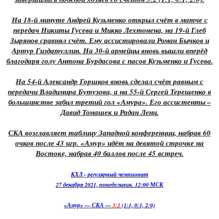
На 18-й минуте Андрей Кузьменко открыл счёт в матче с
передач Никиты Гусева и Микко Лехтонена, на 19-й Глеб
Зырянов сравнял счёт. Ему ассистировали Роман Бычков и
Артур Гиздатуллин. На 30-й армейцы вновь вышли вперёд
благодаря голу Антона Бурдасова с пасов Кузьменко и Гусева.
На 54-й Александр Горшков вновь сделал счёт равным с
передачи Владимира Бутузова, а на 55-й Сергей Терещенко в
большинстве забил третий гол «Амура». Его ассистенты –
Давид Томашек и Радан Ленц.
СКА возглавляет таблицу Западной конференции, набрав 60
очков после 43 игр. «Амур» идёт на девятой строчке на
Востоке, набрав 40 баллов после 45 встреч.
КХЛ - регулярный чемпионат
27 декабря 2021, понедельник. 12:00 МСК
«Амур» — СКА —
3:2
(1:1, 0:1, 2:0)