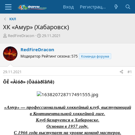
Вход
Регистрация
КХЛ
ХК «Амур» (Хабаровск)
А
Д
RedFireDracon
29.11.2021
в
а
т
т
RedFireDracon
о
а
Модератор
Рейтинг сезона: 575
Команда форума
р
н
т
а
е
ч
29.11.2021
#1
м
а
ы
л
ÕÊ «Àìóð» (Õàáàðîâñê)
а
«Амур» — профессиональный хоккейный клуб, выступающий
в Континентальной хоккейной лиге.
Клуб базируется в Хабаровске.
Основан в 1957 году.
С 1966 года выступает на уровне команд мастеров.