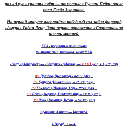
раз «Амур» сравнял счёт — отметился Руслан Педан после
паса Глеба Зырянова.
На первой минуте овертайма победный гол забил форвард
«Амура» Радан Ленц. Это первое поражение «Спартака» за
шесть матчей.
КХЛ - регулярный чемпионат
07 января 2022, пятница. 10:00 МСК
«Амур» (Хабаровск) — «Спартак» (Москва) —
3:2 ОТ
(0:1, 1:1, 1:0, 1:0)
0:1
Дроздов (Цыплаков) – 04:37' (4x5)
1:1
Бутузов (Николишин) – 26:39' (5x5)
1:2
Хохлачёв (Широков, Хед) – 29:43' (5x4)
2:2
Педан (Зырянов, Гиздатуллин) – 53:36' (5x5)
3:2
Ленц (Томашек, Педан) – 60:38' (3x3)
Вратари: Аликин — Красиков.
Штраф: 2 — 4.