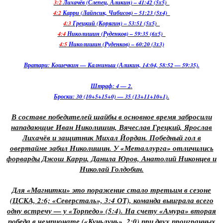
3:2
Лихачёв (Слепец, Аликин) – 41:42 (5x5)
4:2
Карри (Лайпсик, Чибисов) – 51:23 (5x4)
4:3
Грецкий (Корягин) – 53:51 (5x5)
4:4
Николишин (Руденков) – 59:35 (6x5)
4:5
Николишин (Руденков) – 60:20 (3x3)
Вратари: Кошечкин — Калниньш (Аликин, 14:04, 58:52 — 59:35).
Штраф: 4 — 2.
Броски: 30 (10+5+15+0) — 35 (13+11+10+1).
В составе победителей шайбы в основное время забросили
нападающие Иван Николишин, Вячеслав Грецкий, Ярослав
Лихачёв и защитник Михал Йордан. Победный гол в
овертайме забил Николишин. У «Металлурга» отличились
форварды Джош Карри, Данила Юров, Анатолий Никонцев и
Николай Голдобин.
Для «Магнитки» это поражение стало третьим в сезоне
(ЦСКА, 2:6; «Северсталь», 3:4 ОТ), команда выиграла всего
одну встречу — у «Торпедо» (5:4). На счету «Амура» вторая
победа в чемпионате («Куньлунь», 2:0) при двух проигранных