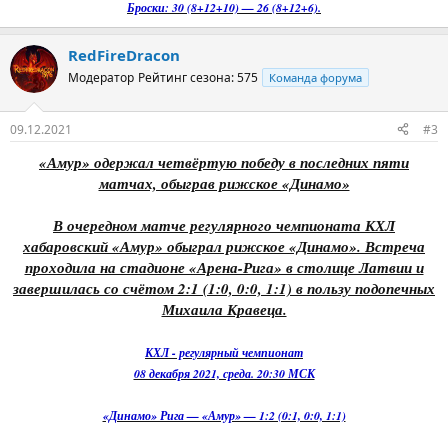
Броски: 30 (8+12+10) — 26 (8+12+6).
RedFireDracon
Модератор
Рейтинг сезона: 575
Команда форума
09.12.2021
#3
«Амур» одержал четвёртую победу в последних пяти
матчах, обыграв рижское «Динамо»
В очередном матче регулярного чемпионата КХЛ
хабаровский «Амур» обыграл рижское «Динамо». Встреча
проходила на стадионе «Арена-Рига» в столице Латвии и
завершилась со счётом 2:1 (1:0, 0:0, 1:1) в пользу подопечных
Михаила Кравеца.
КХЛ - регулярный чемпионат
08 декабря 2021, среда. 20:30 МСК
«Динамо» Рига — «Амур» — 1:2 (0:1, 0:0, 1:1)