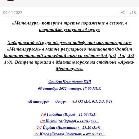
09.09.2022
#13
«Металлург» потерпел третье поражение в сезоне, в
овертайме уступив «Амуру»
Хабаровский «Амур» одержал победу над магнитогорским
«Металлургом» в матче регулярного чемпионата Фонбет
Континентальной хоккейной лиги со счётом 5:4 (0:2, 1:0, 3:2,
1:0). Встреча прошла в Магнитогорске на стадионе «Арена-
Металлург».
Фонбет Чемпионат КХЛ
08 сентября 2022, четверг. 17:00 МСК
«Металлург» — «Амур» —
4:5
ОТ (2:0, 0:1, 2:3, 0:1)
1:0
Голдобин (Юров) – 12:06 (5x5)
2:0
Никонцев (Зернов) – 14:04 (5x5)
2:1
Йордан (Николишин) – 21:20 (5x4)
3:1
Юров (Яковлев, Земчёнок) – 40:37 (5x5)