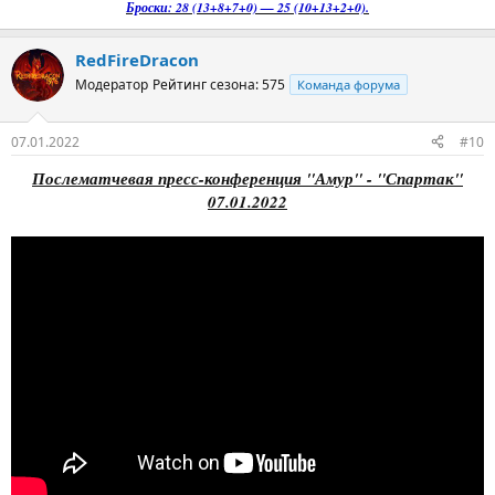
Броски: 28 (13+8+7+0) — 25 (10+13+2+0).
RedFireDracon
Модератор
Рейтинг сезона: 575
Команда форума
07.01.2022
#10
Послематчевая пресс-конференция "Амур" - "Спартак"
07.01.2022