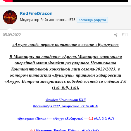
RedFireDracon
Модератор
Рейтинг сезона: 575
Команда форума
05.09.2022
#11
«Амур» нанёс первое поражение в сезоне «Куньлуню»
В Мытищах на стадионе «Арена-Мытищи» закончился
очередной матч Фонбет регулярного Чемпионата
Континентальной хоккейной лиги сезона-2022/2023, в
котором китайский «Куньлунь» принимал хабаровский
«Амур». Встреча завершилась победой гостей со счётом 2:0
(1:0, 0:0, 1:0).
Фонбет Чемпионат КХЛ
04 сентября 2022, воскресенье. 17:00 МСК
«Куньлунь» (Пекин) — «Амур» (Хабаровск) —
0:2
(0:1, 0:0, 0:1)
0:1
Калетник (Балдаев, Педан) – 01:46 (5x5)