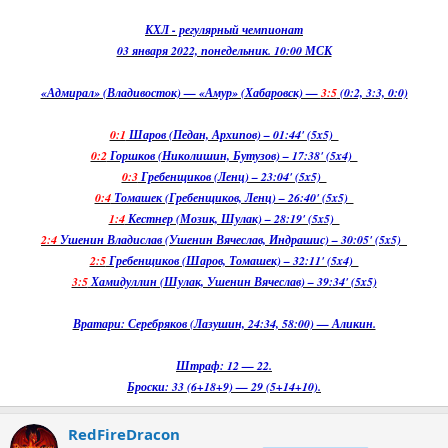
КХЛ - регулярный чемпионат
03 января 2022, понедельник. 10:00 МСК
«Адмирал» (Владивосток) — «Амур» (Хабаровск) —
3:5
(0:2, 3:3, 0:0)
0:1
Шаров (Педан, Архипов) – 01:44' (5x5)
0:2
Горшков (Николишин, Бутузов) – 17:38' (5x4)
0:3
Гребенщиков (Ленц) – 23:04' (5x5)
0:4
Томашек (Гребенщиков, Ленц) – 26:40' (5x5)
1:4
Кестнер (Мозик, Шулак) – 28:19' (5x5)
2:4
Ушенин Владислав (Ушенин Вячеслав, Индрашис) – 30:05' (5x5)
2:5
Гребенщиков (Шаров, Томашек) – 32:11' (5x4)
3:5
Хамидуллин (Шулак, Ушенин Вячеслав) – 39:34' (5x5)
Вратари: Серебряков (Лазушин, 24:34, 58:00) — Аликин.
Штраф: 12 — 22.
Броски: 33 (6+18+9) — 29 (5+14+10).
RedFireDracon