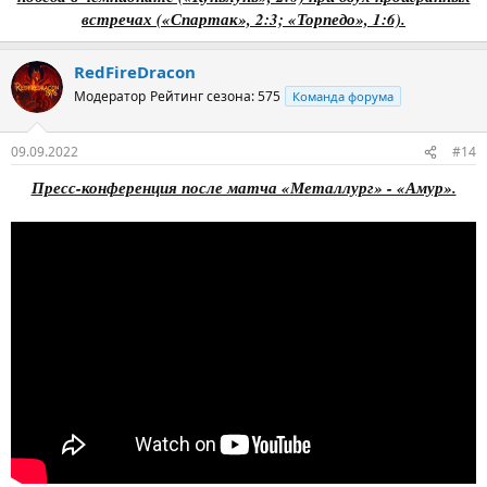
встречах («Спартак», 2:3; «Торпедо», 1:6).
RedFireDracon
Модератор
Рейтинг сезона: 575
Команда форума
09.09.2022
#14
Пресс-конференция после матча «Металлург» - «Амур».