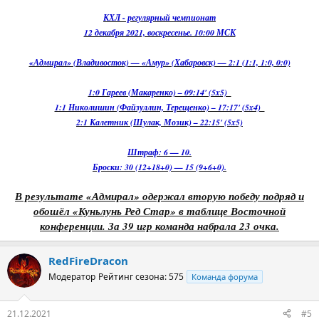
КХЛ - регулярный чемпионат
12 декабря 2021, воскресенье. 10:00 МСК
«Адмирал» (Владивосток) — «Амур» (Хабаровск) — 2:1 (1:1, 1:0, 0:0)
1:0 Гареев (Макаренко) – 09:14' (5x5)
1:1 Николишин (Файзуллин, Терещенко) – 17:17' (5x4)
2:1 Калетник (Шулак, Мозик) – 22:15' (5x5)
Штраф: 6 — 10.
Броски: 30 (12+18+0) — 15 (9+6+0).
В результате «Адмирал» одержал вторую победу подряд и
обошёл «Куньлунь Ред Стар» в таблице Восточной
конференции. За 39 игр команда набрала 23 очка.
RedFireDracon
Модератор
Рейтинг сезона: 575
Команда форума
21.12.2021
#5