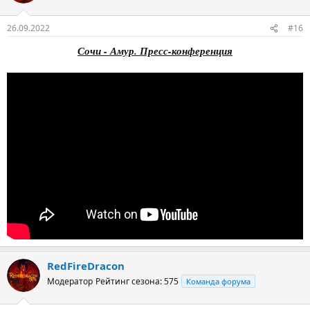
26.09.2022
#16
Сочи - Амур. Пресс-конференция
RedFireDracon
Модератор
Рейтинг сезона: 575
Команда форума