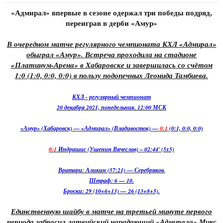
«Адмирал» впервые в сезоне одержал три победы подряд,
переиграв в дерби «Амур»
В очередном матче регулярного чемпионата КХЛ «Адмирал»
обыграл «Амур». Встреча проходила на стадионе
«Платинум-Арена» в Хабаровске и завершилась со счётом
1:0 (1:0, 0:0, 0:0) в пользу подопечных Леонида Тамбиева.
КХЛ - регулярный чемпионат
20 декабря 2021, понедельник. 12:00 МСК
«Амур» (Хабаровск) — «Адмирал» (Владивосток) —
0:1
(0:1, 0:0, 0:0)
0:1
Индрашис (Ушенин Вячеслав) – 02:44' (5x5)
Вратари: Аликин (57:21) — Серебряков.
Штраф: 6 — 10.
Броски: 29 (10+6+13) — 26 (13+8+5).
Единственную шайбу в матче на третьей минуте первого
периода забросил латвийский нападающий «Адмирала» Микс