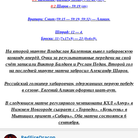
0:2
Шаров – 59:19 (en)
Вратари: Смит (59:15 — 59:19, 59:32) — Аликин.
Штраф: 12 — 4.
Броски: 33 (7+17+9) — 23 (8+6+9).
На второй минуте Владислав Калетник вывел хабаровскую
команду вперёд. Очки за результативные передачи на свой
счёт записали Виктор Балдаев и Руслан Педан. Второй гол
на последней минуте матча забросил Александр Шаров.
Российский голкипер хабаровчан, одержавших первую победу
в сезоне, Евгений Аликин оформил шат-аут.
В следующем матче регулярного чемпионата КХЛ «Амур» в
Нижнем Новгороде сыграет с «Торпедо». «Куньлунь» в
Мытищах примет «Сибирь». Оба матча состоятся 6
сентября.
RedFireDracon