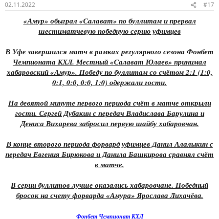
02.11.2022
#17
«Амур» обыграл «Салават» по буллитам и прервал
шестиматчевую победную серию уфимцев
В Уфе завершился матч в рамках регулярного сезона Фонбет
Чемпионата КХЛ. Местный «Салават Юлаев» принимал
хабаровский «Амур». Победу по буллитам со счётом 2:1 (1:0,
0:1, 0:0, 0:0, 1:0) одержали гости.
На девятой минуте первого периода счёт в матче открыли
гости. Сергей Дубакин с передач Владислава Барулина и
Дениса Вихарева забросил первую шайбу хабаровчан.
В конце второго периода форвард уфимцев Данил Алалыкин с
передач Евгения Бирюкова и Данила Башкирова сравнял счёт
в матче.
В серии буллитов лучше оказались хабаровчане. Победный
бросок на счету форварда «Амура» Ярослава Лихачёва.
Фонбет Чемпионат КХЛ