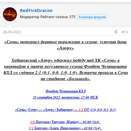
RedFireDracon
Модератор
Рейтинг сезона: 575
Команда форума
26.09.2022
#15
«Сочи» потерпел девятое поражение в сезоне, уступив дома
«Амуру»
Хабаровский «Амур» одержал победу над ХК «Сочи» в
овертайме в матче регулярного сезона Фонбет Чемпионата
КХЛ со счётом 2:1 (0:1, 0:0, 1:0, 1:0). Встреча прошла в Сочи
на стадионе «Большой».
Фонбет Чемпионат КХЛ
25 сентября 2022, воскресенье. 17:00 МСК
«Сочи» (Сочи) — «Амур» (Хабаровск) —
1:2
ОТ (1:0, 0:0, 0:1, 0:1)
1:0
Попугаев (Тянулин, Морроу) – 05:00 (5x4)
1:1
Барулин (Аляев, Николишин) – 42:04 (5x4)