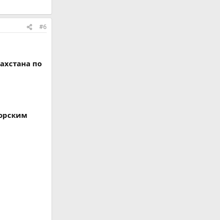
#6
ахстана по
горским