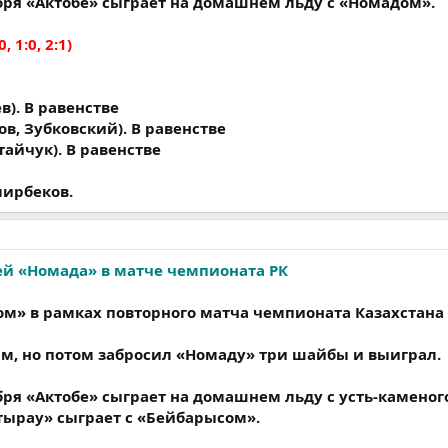
ря «Актобе» сыграет на домашнем льду с «Номадом».
0, 1:0, 2:1)
в). В равенстве
ов, Зубковский). В равенстве
тайчук). В равенстве
мирбеков.
ей «Номада» в матче чемпионата РК
ом» в рамках повторного матча чемпионата Казахстана 
м, но потом забросил «Номаду» три шайбы и выиграл.
ря «Актобе» сыграет на домашнем льду с усть-камено
Атырау» сыграет с «Бейбарысом».