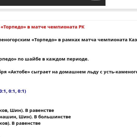
 «Торпедо» в матче чемпионата РК
аменогорским «Торпедо» в рамках матча чемпионата Каз
орпедо» по шайбе в каждом периоде.
ря «Актобе» сыграет на домашнем льду с усть-камено
0:1, 0:1, 0:1)
ков, Шин). В равенстве
гнашин, Шин). В большинстве
ков). В равенстве
.