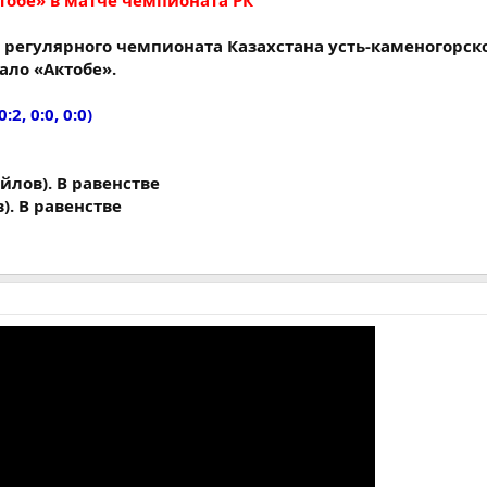
тобе» в матче чемпионата РК
х регулярного чемпионата Казахстана усть-каменогорск
ало «Актобе».
0:2, 0:0, 0:0)
йлов). В равенстве
в). В равенстве