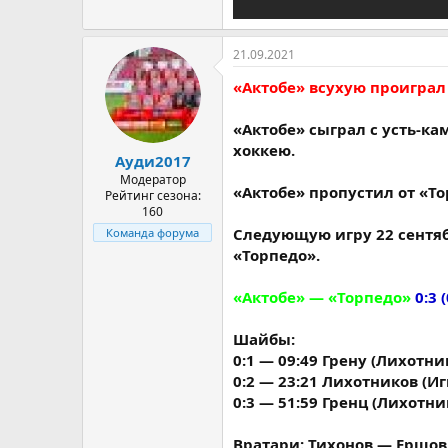
21.09.2021
«Актобе» всухую проиграл
«Актобе» сыграл с усть-к
хоккею.
Ауди2017
Модератор
«Актобе» пропустил от «Т
Рейтинг сезона:
160
Следующую игру 22 сентяб
Команда форума
«Торпедо».
«Актобе» — «Торпедо»
0:3 (
Шайбы:
0:1 — 09:49 Грену (Лихотни
0:2 — 23:21 Лихотников (И
0:3 — 51:59 Гренц (Лихотни
Вратари: Тихонов — Ершов