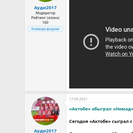
а
Ауди2017
Модератор
Рейтинг сезона:
160
Команда форума
17.09.2021
«Актобе» обыграл «Номад»
Сегодня «Актобе» сыграл 
Ауди2017