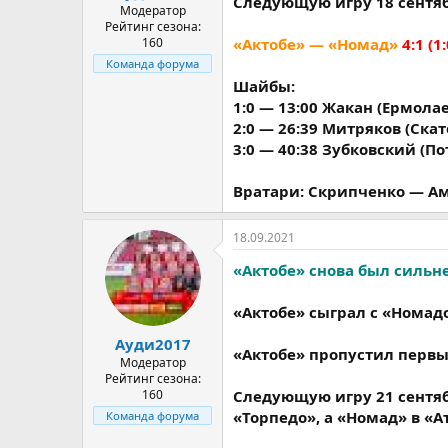
Следующую игру 18 сентяб
Модератор
Рейтинг сезона:
160
«Актобе» — «Номад»
4:1 (1:
Команда форума
Шайбы:
1:0 — 13:00 Жакан (Ермолае
2:0 — 26:39 Митряков (Скат
3:0 — 40:38 Зубковский (По
Вратари: Скрипченко — А
18.09.2021
«Актобе» снова был сильн
«Актобе» сыграл с «Номад
Ауди2017
«Актобе» пропустил первы
Модератор
Рейтинг сезона:
160
Следующую игру 21 сентяб
«Торпедо», а «Номад» в «
Команда форума