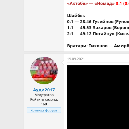
«Актобе» — «Номад»
3:1 (0:
Шайбы:
0:1 — 28:46 Гусейнов (Руно
1:1 — 45:53 Захаров (Ворон
2:1 — 49:12 Потайчук (Кисе
Вратари: Тихонов — Амирб
19.09.2021
Ауди2017
Модератор
Рейтинг сезона:
160
Команда форума