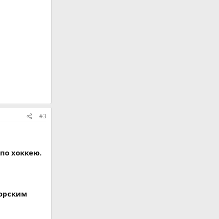
#3
по хоккею.
горским