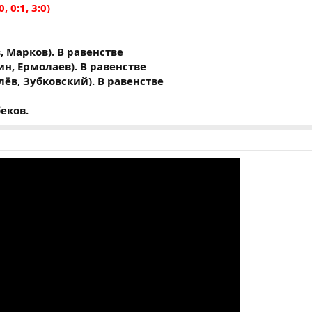
0, 0:1, 3:0)
в, Марков). В равенстве
ин, Ермолаев). В равенстве
лёв, Зубковский). В равенстве
еков.