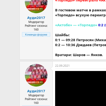
«Торпедо» переиграло «Ак
В гостевом матче в рамка
«Торпедо» всухую переигр
Ауди2017
Модератор
«Актобе» — «Торпедо»
0:2 (
Рейтинг сезона:
160
Шайбы:
Команда форума
0:1 — 09:28 Петросян (Миха
0:2 — 10:36 Дзедаев (Петро
Вратари: Шаров — Янков.
22.09.2021
Ауди2017
Модератор
Рейтинг сезона:
160