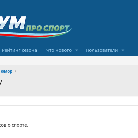
Рейтинг сезона
Что нового
Пользователи
 юмор
у
ов о спорте.