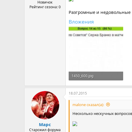
а
Новичок
Рейтинг сезона: 0
Разгромные и недовольные 
Вложения
1450_600.jpg
17,8 КБ · Просмотры: 53
18.07.2015
malone сказал(а):
Несколько нескучных вопросов 
Марс
Старожил форума