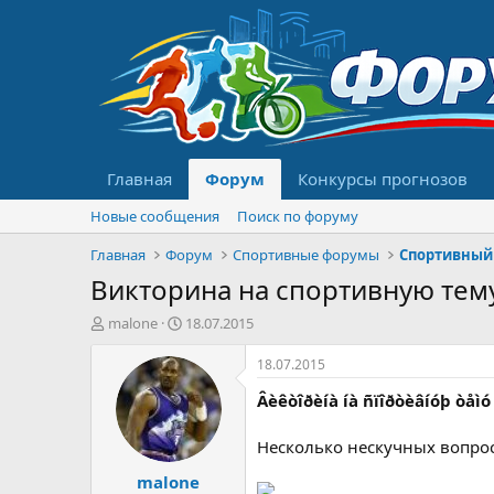
Главная
Форум
Конкурсы прогнозов
Новые сообщения
Поиск по форуму
Главная
Форум
Спортивные форумы
Спортивный
Викторина на спортивную тем
А
Д
malone
18.07.2015
в
а
т
т
18.07.2015
о
а
Âèêòîðèíà íà ñïîðòèâíóþ òåìó
р
н
т
а
е
ч
Несколько нескучных вопрос
м
а
malone
ы
л