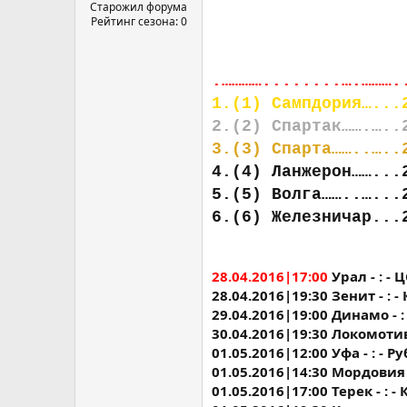
а
Старожил форума
Рейтинг сезона: 0
.…………........….……….
1.(1) Сампдория…...
2.(2) Спартак…….…..
3.(3) Спарта……..…..
4.(4) Ланжерон……...
5.(5) Волга……..…...
6.(6) Железничар...
28.04.2016|17:00
Урал - : - 
28.04.2016|19:30 Зенит - : -
29.04.2016|19:00 Динамо - :
30.04.2016|19:30 Локомотив 
01.05.2016|12:00 Уфа - : - Р
01.05.2016|14:30 Мордовия -
01.05.2016|17:00 Терек - : 