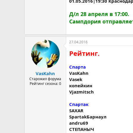
01.05.2016|19:30 Краснодар 
Д/л 28 апреля в 17:00.
Сампдория отправляе
27.04.2016
Рейтинг.
Спарта
VasKahn
VasKahn
Vasek
Старожил форума
Рейтинг сезона: 0
копейкин
Vjazmitsch
Спартак
SAXAR
SpartakБарнаул
andru69
СТЕПАНЫЧ