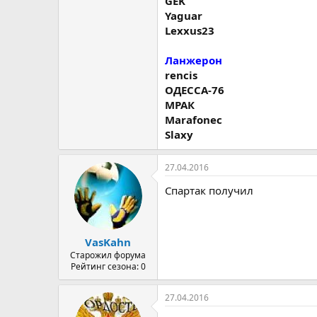
GEK
Yaguar
Lexxus23
Ланжерон
rencis
ОДЕССА-76
МРАК
Marafonec
Slaxy
27.04.2016
Спартак получил
VasKahn
Старожил форума
Рейтинг сезона: 0
27.04.2016