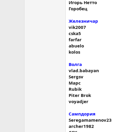
Игорь Нетто
Горобец
Железничар
vik2007
cska5
farfar
abuelo
kolos
Волга
vlad.babayan
Sergsv
Марс
Rubik
Piter Brok
voyadjer
Сампдория
Seregamamenov23
archer1982