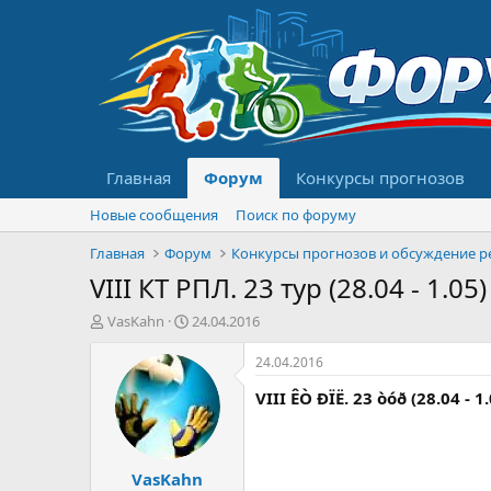
Главная
Форум
Конкурсы прогнозов
Новые сообщения
Поиск по форуму
Главная
Форум
VIII КТ РПЛ. 23 тур (28.04 - 1.05)
А
Д
VasKahn
24.04.2016
в
а
т
т
24.04.2016
о
а
VIII ÊÒ ÐÏË. 23 òóð (28.04 - 1
р
н
т
а
е
ч
м
а
VasKahn
ы
л