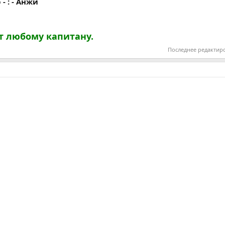
- : - Анжи
т любому капитану.
Последнее редактир