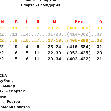
Спарта - Сампдория​
.И…..…В…..Н…..П…...…М…......Исх . .. О
22..…11..…5..…6…..29-21..(406-366)..38
22...11..…4...7...31-23..(414-382)..37
22....9..…6..…7...27-19..(406-399)….33
22....9..…4…..9...28-24..(416-384)..31
22..….6…..5.…11…..22-39..(353-435)….23
22....5...6….11…..23-34..(403-432).…21
ЦСКА
 Кубань
 - Амкар
- : - Спартак
убин
 : - Ростов
- Крылья Советов