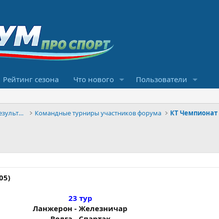
Рейтинг сезона
Что нового
Пользователи
Конкурсы прогнозов и обсуждение результатов
Командные турниры участников форума
КT Чемпионат
.05)
23 тур
Ланжерон - Железничар
Волга - Спартак