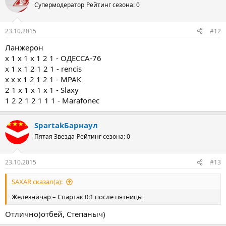
Супермодератор
Рейтинг сезона: 0
23.10.2015
#12
Ланжерон
х 1 х 1 х 1 2 1 - ОДЕССА-76
x 1 x 1 2 1 2 1 - rencis
х х х 1 2 1 2 1 - МРАК
2 1 х 1 х 1 х 1 - Slaxy
1 2 2 1 2 1 1 1 - Marafonec
SpartakБарнаул
Пятая Звезда
Рейтинг сезона: 0
23.10.2015
#13
SAXAR сказал(а):
Железничар – Спартак 0:1 после пятницы
Отлично)отбей, Степаныч)