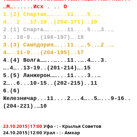
…М…......Исх . .. О
1.(2) Спартак…….…..11....5..…
4...2...17-10..(204-171)..19
2.(1) Спарта……..…..11....5..…3..…
3...18-9...(198-197)….18
3.(3) Сампдория…...11..….5..…2..…
4…..11-9...(204-195)..17
4.(4) Волга……..…...11..….4…..3.
….4…..13-19..(201-214)….15
5.(5) Ланжерон……...11....3..…
2…..6...10-15..(202-215)..11
6.(6)
Железничар...11....2...4…..5…...9-16..
(204-221).…10
23.10.2015|17:00
Уфа - : - Крылья Советов
24.10.2015|12:00 Урал - : - Амкар