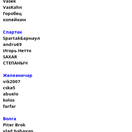
Vasek
VasKahn
Горобец
копейкин
Спартак
SpartakБарнаул
andru69
Игорь Нетто
SAXAR
СТЕПАНЫЧ
Железничар
vik2007
cska5
abuelo
kolos
farfar
Волга
Piter Brok
vlad.babayan