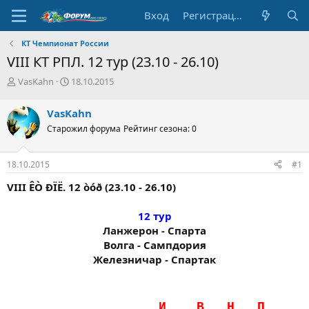
Вход
Регистрация
КT Чемпионат России
VIII КТ РПЛ. 12 тур (23.10 - 26.10)
А
Д
VasKahn
18.10.2015
в
а
т
т
VasKahn
о
а
Старожил форума
Рейтинг сезона: 0
р
н
т
а
е
ч
18.10.2015
#1
м
а
ы
л
VIII ÊÒ ÐÏË. 12 òóð (23.10 - 26.10)
а
12 тур
Ланжерон - Спарта
Волга - Сампдория
Железничар - Спартак​
.…………........….………..И…..…В…..Н…..П…...