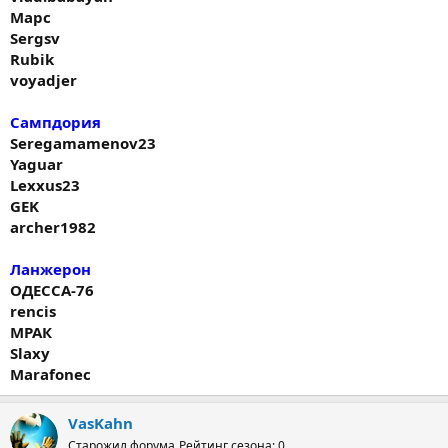
Марс
Sergsv
Rubik
voyadjer
Сампдория
Seregamamenov23
Yaguar
Lexxus23
GEK
archer1982
Ланжерон
ОДЕССА-76
rencis
МРАК
Slaxy
Marafonec
VasKahn
Старожил форума
Рейтинг сезона: 0