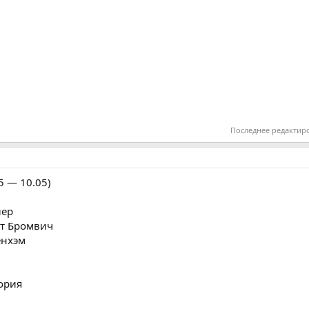
Последнее редактир
05 — 10.05)
йер
ст Бромвич
енхэм
дория