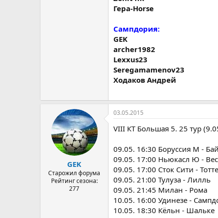
Гера-Horse
Сампдория:
GEK
archer1982
Lexxus23
Seregamamenov23
Ходаков Андрей
03.05.2015
VIII КТ Большая 5. 25 тур (9.
09.05. 16:30 Боруссия М - Ба
09.05. 17:00 Ньюкасл Ю - Ве
GEK
09.05. 17:00 Сток Сити - Тотт
Старожил форума
09.05. 21:00 Тулуза - Лилль
Рейтинг сезона:
277
09.05. 21:45 Милан - Рома
10.05. 16:00 Удинезе - Самп
10.05. 18:30 Кёльн - Шальке