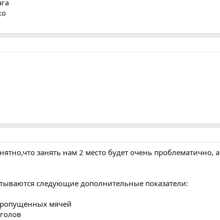
ага
ко
я
нятно,что занять нам 2 место будет очень проблематично, а
читываются следующие дополнительные показатели:
 пропущенных мячей
 голов