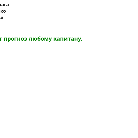
лага
ако
ья
 прогноз любому капитану.