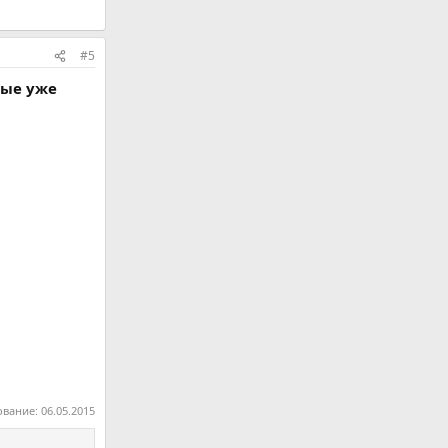
#5
рые уже
ование:
06.05.2015