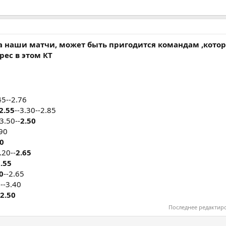
а наши матчи, может быть пригодится командам ,кото
ес в этом КТ
45--2.76
2.55
--3.30--2.85
3.50--
2.50
.90
00
.20--
2.65
.55
0
--2.65
0--3.40
2.50
Последнее редактир