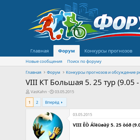
Главная
Форум
Конкурсы прогнозов
Новые сообщения
Поиск по форуму
Главная
Форум
VIII КТ Большая 5. 25 тур (9.05 -
А
Д
VasKahn
03.05.2015
в
а
1
2
Вперёд
т
т
о
а
р
н
03.05.2015
т
а
VIII ÊÒ Áîëüøàÿ 5. 25 òóð (9.0
е
ч
м
а
ы
л