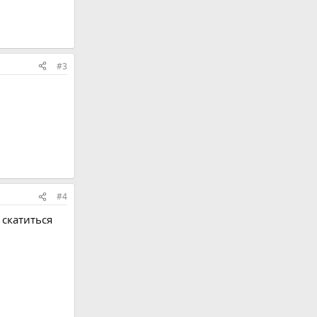
#3
#4
 скатиться