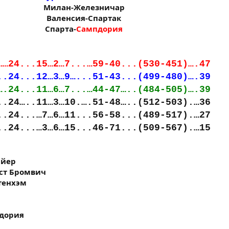
Милан-Железничар
Валенсия-Спартак
Спарта-
Сампдория
……24...15…2…7...…59-40...(530-451)….47
..24...12…3…9…...51-43...(499-480)….39
….24...11…6…7...…44-47…..(484-505)….39
..24…..11…3…10.….51-48…..(512-503).…36
..24...…7…6…11...56-58...(489-517).…27
..24...…3…6…15...46-71...(509-567).…15
айер
ест Бромвич
ттенхэм
пдория