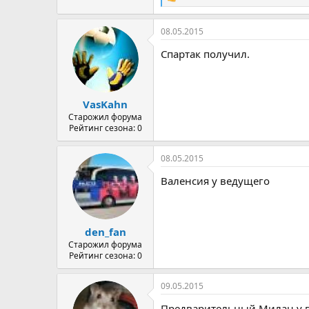
Р
е
а
08.05.2015
к
ц
Спартак получил.
и
и
:
VasKahn
Старожил форума
Рейтинг сезона: 0
08.05.2015
Валенсия у ведущего
den_fan
Старожил форума
Рейтинг сезона: 0
09.05.2015
Предварительный Милан у 