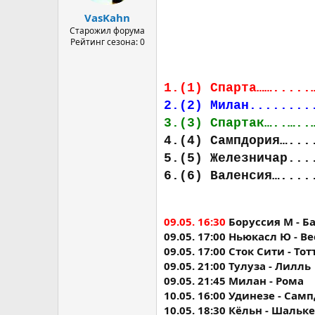
а
VasKahn
Старожил форума
Рейтинг сезона: 0
1.(1) Спарта…….....
2.(2) Милан........
3.(3) Спартак…..…..
4.(4) Сампдория…...
5.(5) Железничар...
6.(6) Валенсия…....
09.05. 16:30
Боруссия М - Б
09.05. 17:00 Ньюкасл Ю - В
09.05. 17:00 Сток Сити - То
09.05. 21:00 Тулуза - Лилль
09.05. 21:45 Милан - Рома
10.05. 16:00 Удинезе - Сам
10.05. 18:30 Кёльн - Шальке