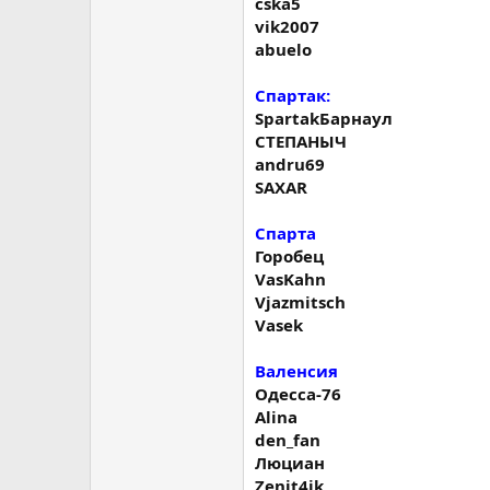
cska5
vik2007
abuelo
Спартак:
SpartakБарнаул
СТЕПАНЫЧ
andru69
SAXAR
Спарта
Горобец
VasKahn
Vjazmitsch
Vasek
Валенсия
Одесса-76
Alina
den_fan
Люциан
Zenit4ik