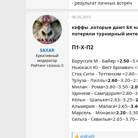
- результат личных встреч
06.05.2015
кэффы ,которые дают БК н
потеряли турнирный интер
П1-Х-П2
SAXAR
Креативный
Боруссия М - Байер =
2.50
--3.
модератор
Рейтинг сезона: 0
Ньюкасл Ю - Вест Бромвич =
Сток Сити - Тоттенхэм =2.80--
Тулуза - Лилль=
2.60
--3.20--2
Милан - Рома=3.80--3.50--
2.
Удинезе - Сампдория=2.80--3
Кёльн - Шальке=2.83--3.25--
2
Альмерия - Малага=2.65--
3.4
Марсель - Монако=
2.20
--3.3
Сельта - Севилья=2.65--3.70--
andru69