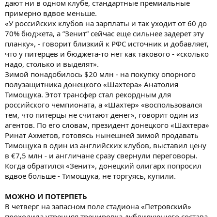
дают ни в одном клубе, стандартные премиальные
примерно вдвое меньше.
«У российских клубов на зарплаты и так уходит от 60 до
70% бюджета, а ”Зенит” сейчас еще сильнее задерет эту
планку», - говорит близкий к РФС источник и добавляет,
что у питерцев и бюджета-то нет как такового - «сколько
надо, столько и выделят».
Зимой понадобилось $20 млн - на покупку опорного
полузащитника донецкого «Шахтера» Анатолия
Тимощука. Этот трансфер стал рекордным для
российского чемпионата, а «Шахтер» «воспользовался
тем, что питерцы не считают денег», говорит один из
агентов. По его словам, президент донецкого «Шахтера»
Ринат Ахметов, готовясь нынешней зимой продавать
Тимощука в один из английских клубов, выставил цену
в €7,5 млн - и англичане сразу свернули переговоры.
Когда обратился «Зенит», донецкий олигарх попросил
вдвое больше - Тимощука, не торгуясь, купили.
МОЖНО И ПОТЕРПЕТЬ
В четверг на запасном поле стадиона «Петровский»
проходила утренняя тренировка дублирующего состава