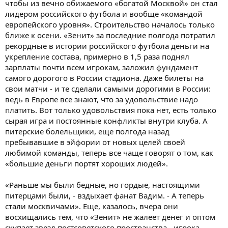
чтобы из вечно обижаемого «богатой Москвой» он стал
лидером российского футбола и вообще «командой
европейского уровня». Строительство началось только
ближе к осени. «Зенит» за последние полгода потратил
рекордные в истории российского футбола деньги на
укрепление состава, примерно в 1,5 раза поднял
зарплаты почти всем игрокам, заложил фундамент
самого дорогого в России стадиона. Даже билеты на
свои матчи - и те сделали самыми дорогими в России:
ведь в Европе все знают, что за удовольствие надо
платить. Вот только удовольствия пока нет, есть только
сырая игра и постоянные конфликты внутри клуба. А
питерские болельщики, еще полгода назад
пребывавшие в эйфории от новых целей своей
любимой команды, теперь все чаще говорят о том, как
«большие деньги портят хороших людей».
«Раньше мы были бедные, но гордые, настоящими
питерцами были, - вздыхает фанат Вадим. - А теперь
стали москвичами». Еще, казалось, вчера они
восхищались тем, что «Зенит» не жалеет денег и оптом
скупает звезд постсоветского пространства - игрока