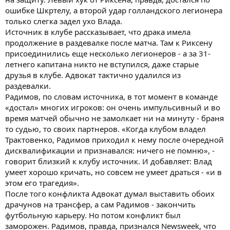
ошибке Шкртелу, а второй удар голландского легионера
только слегка задел ухо Влада.
Источник в клубе рассказывает, что драка имела
продолжение в раздевалке после матча. Там к Риксену
присоединились еще несколько легионеров - а за 31-
летнего капитана никто не вступился, даже старые
друзья в клубе. Адвокат тактично удалился из
раздевалки.
Радимов, по словам источника, в тот момент в команде
«достал» многих игроков: он очень импульсивный и во
время матчей обычно не замолкает ни на минуту - браня
то судью, то своих партнеров. «Когда клубом владел
Трактовенко, Радимов приходил к нему после очередной
дисквалификации и признавался: ничего не помню», -
говорит близкий к клубу источник. И добавляет: Влад
умеет хорошо кричать, но совсем не умеет драться - «и в
этом его трагедия».
После того конфликта Адвокат думал выставить обоих
драчунов на трансфер, а сам Радимов - закончить
футбольную карьеру. Но потом конфликт был
заморожен. Радимов, правда, признался Newsweek, что