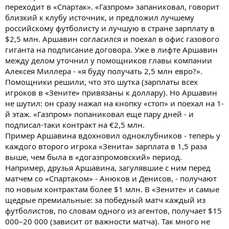
переходит в «Спартак». «Газпром» запаниковал, говорит
близкий к клубу источник, и предложил лучшему
российскому футболисту и лучшую в стране зарплату в
$2,5 млн. Аршавин согласился и поехал в офис газового
гиганта на подписание договора. Уже в лифте Аршавин
между делом уточнил у помощников главы компании
Алексея Миллера - «я буду получать 2,5 млн евро?».
Помощники решили, что это шутка (зарплаты всех
игроков в «Зените» привязаны к доллару). Но Аршавин
не шутил: он сразу нажал на кнопку «стоп» и поехал на 1-
й этаж. «Газпром» попаниковал еще пару дней - и
подписал-таки контракт на €2,5 млн.
Пример Аршавина вдохновил одноклубников - теперь у
каждого второго игрока «Зенита» зарплата в 1,5 раза
выше, чем была в «догазпромовский» период.
Например, друзья Аршавина, загулявшие с ним перед
матчем со «Спартаком» - Анюков и Денисов, - получают
по новым контрактам более $1 млн. В «Зените» и самые
щедрые премиальные: за победный матч каждый из
футболистов, по словам одного из агентов, получает $15
000–20 000 (зависит от важности матча). Так много не