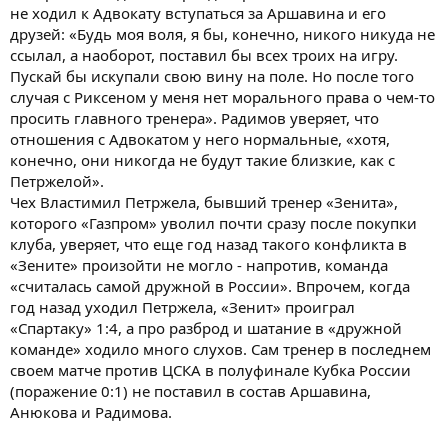
не ходил к Адвокату вступаться за Аршавина и его
друзей: «Будь моя воля, я бы, конечно, никого никуда не
ссылал, а наоборот, поставил бы всех троих на игру.
Пускай бы искупали свою вину на поле. Но после того
случая с Риксеном у меня нет морального права о чем-то
просить главного тренера». Радимов уверяет, что
отношения с Адвокатом у него нормальные, «хотя,
конечно, они никогда не будут такие близкие, как с
Петржелой».
Чех Властимил Петржела, бывший тренер «Зенита»,
которого «Газпром» уволил почти сразу после покупки
клуба, уверяет, что еще год назад такого конфликта в
«Зените» произойти не могло - напротив, команда
«считалась самой дружной в России». Впрочем, когда
год назад уходил Петржела, «Зенит» проиграл
«Спартаку» 1:4, а про разброд и шатание в «дружной
команде» ходило много слухов. Сам тренер в последнем
своем матче против ЦСКА в полуфинале Кубка России
(поражение 0:1) не поставил в состав Аршавина,
Анюкова и Радимова.