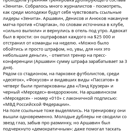
«Зенита». Собралось много журналистов - посмотреть,
как среди молодежи будут себя чувствовать ссыльные
лидеры «Зенита». Аршавин, Денисов и Анюков накануне
матча против «Спартака», по словам источника в клубе,
«сильно выпили» и вернулись в отель под утро. Адвокат
был в ярости: он оштрафовал каждого на $25 000 и
отстранил от команды на неделю. «Можно было
обойтись и просто штрафом, но, увы, для них это
небольшие деньги», - отметил тренер на пресс-
конференции (Аршавин сумму штрафа зарабатывает за 3
дня).
Рядом со стадионом, на парковке футболистов, среди
«десяток», «Фокусов» и видавших виды «Пассатов» в
четверг были припаркованы два «Лэнд Крузера» и
черный «Мерседес»-внедорожник. На аршавинском
«Мерседесе» - номер «010» с лаконичной подписью:
«МВД Российской Федерации».
На поле ссыльные тоже выделялись. На тренировку они
вышли одновременно. Молодые дублеры не сводили со
звезд глаз, забыв про разминку, но Аршавин был
подчеркнуто «демократичным»: даже помогал таскать