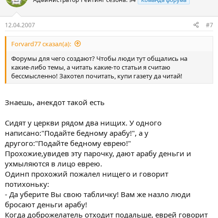
12.04.2007
#7
Forvard77 сказал(а):
Форумы для чего создают? Чтобы люди тут общались на
какие-либо темы, а читать какие-то статьи я считаю
бессмысленно! Захотел почитать, купи газету да читай!
Знаешь, анекдот такой есть
Сидят у церкви рядом два нищих. У одного
написано:"Подайте бедному арабу!", а у
другого:"Подайте бедному еврею!"
Прохожие,увидев эту парочку, дают арабу деньги и
ухмыляются в лицо еврею.
Одинп прохожий пожалел нищего и говорит
потихоньку:
- Да уберите Вы свою табличку! Вам же назло люди
бросают деньги арабу!
Когда доброжелатель отходит подальше, еврей говорит