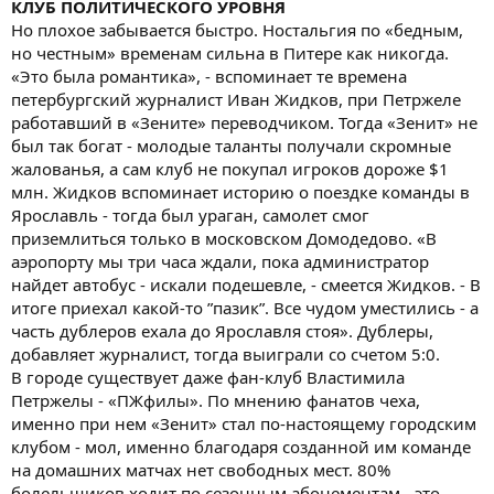
КЛУБ ПОЛИТИЧЕСКОГО УРОВНЯ
Но плохое забывается быстро. Ностальгия по «бедным,
но честным» временам сильна в Питере как никогда.
«Это была романтика», - вспоминает те времена
петербургский журналист Иван Жидков, при Петржеле
работавший в «Зените» переводчиком. Тогда «Зенит» не
был так богат - молодые таланты получали скромные
жалованья, а сам клуб не покупал игроков дороже $1
млн. Жидков вспоминает историю о поездке команды в
Ярославль - тогда был ураган, самолет смог
приземлиться только в московском Домодедово. «В
аэропорту мы три часа ждали, пока администратор
найдет автобус - искали подешевле, - смеется Жидков. - В
итоге приехал какой-то ”пазик”. Все чудом уместились - а
часть дублеров ехала до Ярославля стоя». Дублеры,
добавляет журналист, тогда выиграли со счетом 5:0.
В городе существует даже фан-клуб Властимила
Петржелы - «ПЖфилы». По мнению фанатов чеха,
именно при нем «Зенит» стал по-настоящему городским
клубом - мол, именно благодаря созданной им команде
на домашних матчах нет свободных мест. 80%
болельщиков ходит по сезонным абонементам - это