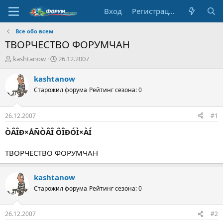
Вход
Регистрация
Все обо всем
ТВОРЧЕСТВО ФОРУМЧАН
А
Д
kashtanow
26.12.2007
в
а
т
т
kashtanow
о
а
Старожил форума
Рейтинг сезона: 0
р
н
т
а
е
ч
26.12.2007
#1
м
а
ы
л
ÒÂÎÐ×ÅÑÒÂÎ ÔÎÐÓÌ×ÀÍ
а
ТВОРЧЕСТВО ФОРУМЧАН
kashtanow
Старожил форума
Рейтинг сезона: 0
26.12.2007
#2