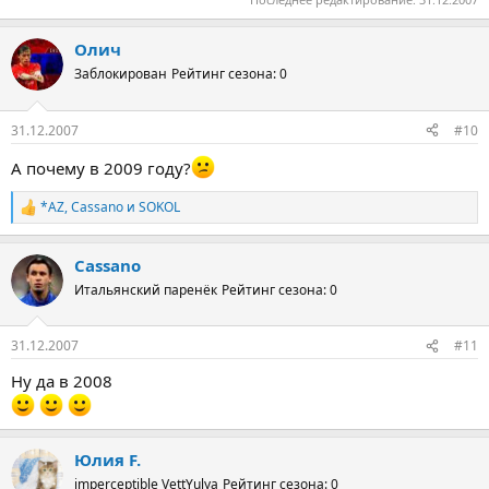
Олич
Заблокирован
Рейтинг сезона: 0
31.12.2007
#10
А почему в 2009 году?
*AZ
,
Cassano
и
SOKOL
Р
е
а
Cassano
к
ц
Итальянский паренёк
Рейтинг сезона: 0
и
и
:
31.12.2007
#11
Ну да в 2008
Юлия F.
imperceptible VettYulya
Рейтинг сезона: 0