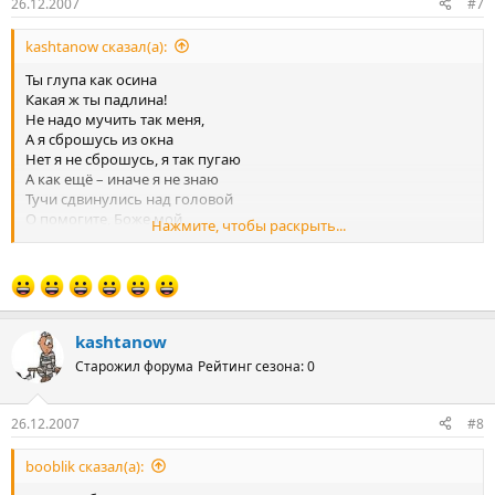
26.12.2007
#7
kashtanow сказал(а):
Ты глупа как осина
Какая ж ты падлина!
Не надо мучить так меня,
А я сброшусь из окна
Нет я не сброшусь, я так пугаю
А как ещё – иначе я не знаю
Тучи сдвинулись над головой
О помогите, Боже мой
Нажмите, чтобы раскрыть...
Как мне жить, бытье пропито
Все мрачно и забыто
Гробик себе бы заказать
Что бы не льстить, не оболгать
(нет, это тоже не вышло, не идут даже стихи)
kashtanow
Старожил форума
Рейтинг сезона: 0
26.12.2007
#8
booblik сказал(а):