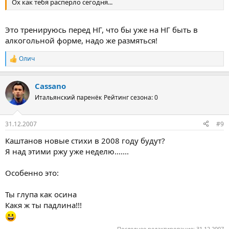
Ох как тебя расперло сегодня...
Это тренируюсь перед НГ, что бы уже на НГ быть в
алкогольной форме, надо же размяться!
Олич
Р
е
а
Cassano
к
ц
Итальянский паренёк
Рейтинг сезона: 0
и
и
:
31.12.2007
#9
Каштанов новые стихи в 2008 году будут?
Я над этими ржу уже неделю.......
Особенно это:
Ты глупа как осина
Какя ж ты падлина!!!
Последнее редактирование:
31.12.2007