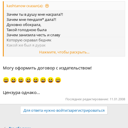
kashtanow сказал(а):
Зачем ты в душу мне насрала?!
Зачем мне пендаля* дала?!
Духовно обокрала,
Такой голодною была
Зачем занизила честь и славу
Которую скравал бедняк
Какой же был я дурак
Нажмите, чтобы раскрыть...
Пендаль* – поджопник
(Кажется это неудачное, надо еще раз попробывать)
Могу оформить договор с издательством!
Цензура однако...
Последнее редактирование:
11.01.2008
Для ответа нужно войти/зарегистрироваться