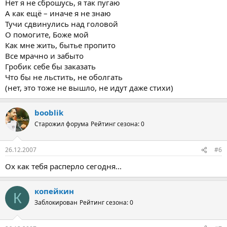
Нет я не сброшусь, я так пугаю
А как ещё – иначе я не знаю
Тучи сдвинулись над головой
О помогите, Боже мой
Как мне жить, бытье пропито
Все мрачно и забыто
Гробик себе бы заказать
Что бы не льстить, не оболгать
(нет, это тоже не вышло, не идут даже стихи)
booblik
Старожил форума
Рейтинг сезона: 0
26.12.2007
#6
Ох как тебя расперло сегодня...
копейкин
К
Заблокирован
Рейтинг сезона: 0