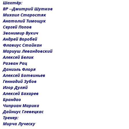
Шахтёр:
ВР --Дмитрий Шутков
Михаил Старостяк
Анатолий Тимощук
Сергей Попов
Звонимир Вукич
Андрей Воробей
Флавиус Стойкан
Мариуш Левандовский
Алексей Белик
Разван Рац
Даниэль Флоря
Алексей Ботвиньев
Геннадий Зубов
Игор Дуляй
Алексей Бахарев
Брандао
Чиприан Марика
Дайниус Глевецкас
Тренер:
Мирча Луческу