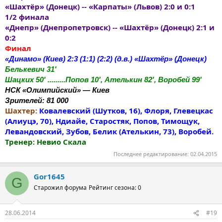
«Шахтёр» (Донецк) -- «Карпаты» (Львов) 2:0 и 0:1
1/2 финала
«Днепр» (Днепропетровск) -- «Шахтёр» (Донецк) 2:1 и
0:2
Финал
«Динамо» (Киев) 2:3 (1:1) (2:2) (д.в.) «Шахтёр» (Донецк)
Белькевич 31'
Шацких 50' .........Попов 10', Ателькин 82', Воробей 99'
НСК «Олимпийский» — Киев
Зрителей: 81 000
Шахтер:
Ковалевский (Шутков, 16), Флоря, Глевецкас
(Алиуцэ, 70), Ндиайе, Старостяк, Попов, Тимощук,
Левандовский, Зубов, Белик (Ателькин, 73), Воробей.
Тренер: Невио Скала
Последнее редактирование:
02.04.2015
Gor1645
G
Старожил форума
Рейтинг сезона: 0
28.06.2014
#19