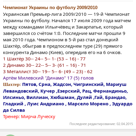
Чемпионат Украины по футболу 2009/2010
Украинская Премьер-лига 2009/2010 — 19-й Чемпионат
Украины по футболу. Начался 17 июля 2009 года матчем
между командами Ильичёвец и Закарпатье, который
завершился со счётом 1:0. Последние матчи прошли 9
мая 2010 года. Чемпионом в 5-й раз стал донецкий
Шахтёр, обыграв в предпоследнем туре (29) прямого
конкурента Динамо (Киев), опередив его на 6 очков.
1 Шахтёр 30-- 24-- 5-- 1- (53 − 16) - 77
2 Динамо 30-- 22-- 5-- 3- (61 − 16) - 71
3 Металлист 30-- 19-- 5-- 6- (49 − 23) - 62
Артём Милевский "Динамо" 17 (5) голов
Пятов, Срна, Жадсон, Чигринский, Мариуш
Шахтер:
Левандовский, Кучер ,Езерский, Рац, Фернандиньо,
Илсиньо, Виллиан, Хюбшман, Дуляй ,Гай, Брандао,
Гладкий , Луис Андриано , Марсело Морено , Эдуардо
да Силва
Тренер: Мирча Луческу
Последнее редактирование:
02.04.2015