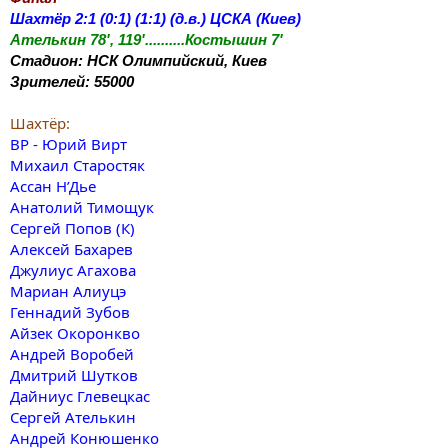
Шахтёр 2:1 (0:1) (1:1) (д.в.) ЦСКА (Киев)
Ателькин 78', 119'..........Костышин 7'
Стадион: НСК Олимпийский, Киев
Зрителей: 55000
Шахтёр:
ВР - Юрий Вирт
Михаил Старостяк
Ассан Н’Дье
Анатолий Тимощук
Сергей Попов (К)
Алексей Бахарев
Джулиус Агахова
Мариан Алиуцэ
Геннадий Зубов
Айзек Окоронкво
Андрей Воробей
Дмитрий Шутков
Дайниус Глевецкас
Сергей Ателькин
Андрей Конюшенко