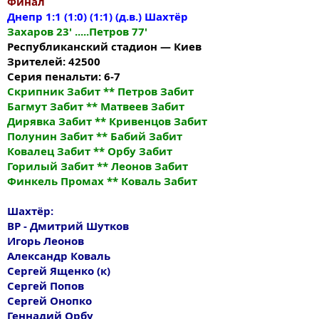
Финал
Днепр 1:1 (1:0) (1:1) (д.в.) Шахтёр
Захаров 23' .....Петров 77'
Республиканский стадион — Киев
Зрителей: 42500
Серия пенальти: 6-7
Скрипник Забит ** Петров Забит
Багмут Забит ** Матвеев Забит
Дирявка Забит ** Кривенцов Забит
Полунин Забит ** Бабий Забит
Ковалец Забит ** Орбу Забит
Горилый Забит ** Леонов Забит
Финкель Промах ** Коваль Забит
Шахтёр:
ВР - Дмитрий Шутков
Игорь Леонов
Александр Коваль
Сергей Ященко (к)
Сергей Попов
Сергей Онопко
Геннадий Орбу