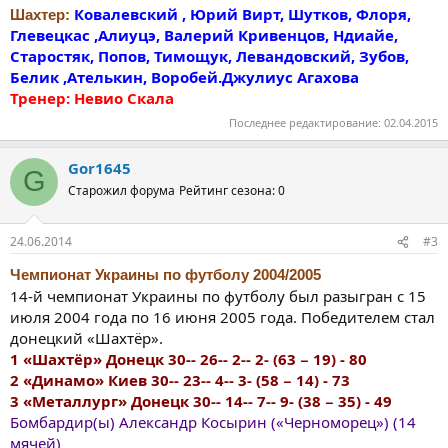
Ковалевский , Юрий Вирт, Шутков, Флоря,
Шахтер:
Глевецкас ,Алиуцэ, Валерий Кривенцов, Ндиайе,
Старостяк, Попов, Тимощук, Левандовский, Зубов,
Белик ,Ателькин, Воробей.Джулиус Агахова
Тренер: Невио Скала
Последнее редактирование:
02.04.2015
Gor1645
G
Старожил форума
Рейтинг сезона: 0
24.06.2014
#3
Чемпионат Украины по футболу 2004/2005
14-й чемпионат Украины по футболу был разыгран с 15
июля 2004 года по 16 июня 2005 года. Победителем стал
донецкий «Шахтёр».
1 «Шахтёр» Донецк 30-- 26-- 2-- 2- (63 − 19) - 80
2 «Динамо» Киев 30-- 23-- 4-- 3- (58 − 14) - 73
3 «Металлург» Донецк 30-- 14-- 7-- 9- (38 − 35) - 49
Бомбардир(ы) Александр Косырин («Черноморец») (14
мячей)