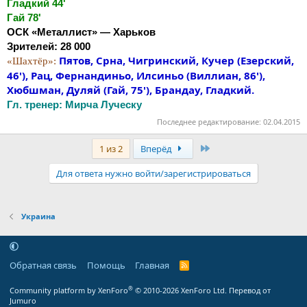
Гладкий 44'
Гай 78'
ОСК «Металлист» — Харьков
Зрителей: 28 000
Пятов, Срна, Чигринский, Кучер (Езерский,
«Шахтёр»:
46'), Рац, Фернандиньо, Илсиньо (Виллиан, 86'),
Хюбшман, Дуляй (Гай, 75'), Брандау, Гладкий.
Гл. тренер: Мирча Луческу
Последнее редактирование:
02.04.2015
Последняя
1 из 2
Вперёд
Для ответа нужно войти/зарегистрироваться
Украина
Обратная связь
Помощь
Главная
R
S
S
®
Community platform by XenForo
© 2010-2026 XenForo Ltd.
Перевод от
Jumuro