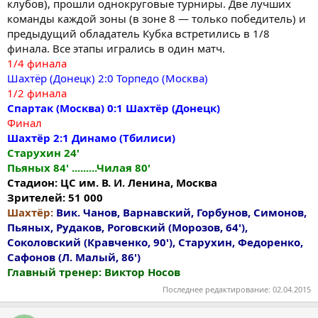
клубов), прошли однокруговые турниры. Две лучших
команды каждой зоны (в зоне 8 — только победитель) и
предыдущий обладатель Кубка встретились в 1/8
финала. Все этапы игрались в один матч.
1/4 финала
Шахтёр (Донецк) 2:0 Торпедо (Москва)
1/2 финала
Спартак (Москва) 0:1 Шахтёр (Донецк)
Финал
Шахтёр 2:1 Динамо (Тбилиси)
Старухин 24'
Пьяных 84' .........Чилая 80'
Стадион: ЦС им. В. И. Ленина, Москва
Зрителей: 51 000
Шахтёр:
Вик. Чанов, Варнавский, Горбунов, Симонов,
Пьяных, Рудаков, Роговский (Морозов, 64'),
Соколовский (Кравченко, 90'), Старухин, Федоренко,
Сафонов (Л. Малый, 86')
Главный тренер: Виктор Носов
Последнее редактирование:
02.04.2015