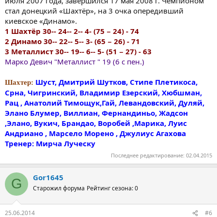
июля 2007 года, завершился 17 мая 2008 г. Чемпионом
стал донецкий «Шахтёр», на 3 очка опередивший
киевское «Динамо».
1 Шахтёр 30-- 24-- 2-- 4- (75 − 24) - 74
2 Динамо 30-- 22-- 5-- 3- (65 − 26) - 71
3 Металлист 30-- 19-- 6-- 5- (51 − 27) - 63
Марко Девич "Металлист " 19 (6 с пен.)
Шуст, Дмитрий Шутков, Стипе Плетикоса,
Шахтер:
Срна, Чигринский, Владимир Езерский, Хюбшман,
Рац , Анатолий Тимощук,Гай, Левандовский, Дуляй,
Элано Блумер, Виллиан, Фернандиньо, Жадсон
,Элано, Вукич, Брандао, Воробей ,Марика, Луис
Андриано , Марсело Морено , Джулиус Агахова
Тренер: Мирча Луческу
Последнее редактирование:
02.04.2015
Gor1645
G
Старожил форума
Рейтинг сезона: 0
25.06.2014
#6