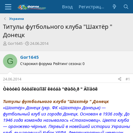
Вход
Регистрация
Украина
Титулы футбольного клуба "Шахтёр "
Донецк
А
Д
Gor1645
24.06.2014
в
а
т
т
Gor1645
G
о
а
Старожил форума
Рейтинг сезона: 0
р
н
т
а
е
ч
24.06.2014
#1
м
а
ы
л
Òèòóëû ôóòáîëüíîãî êëóáà "Øàõò¸ð " Äîíåöê
а
Титулы футбольного клуба "Шахтёр " Донецк
«Шахтёр» Донецк (укр. ФК «Шахтар» Донецьк) —
футбольный клуб из города Донецк. Основан в 1936 году. До
1946 года команда называлась «Стахановец». Цвета клуба
— оранжево-чёрные. Первый в новейшей истории Украины
клуб, выигравший Кубок УЕФА. Девятикратный чемпион