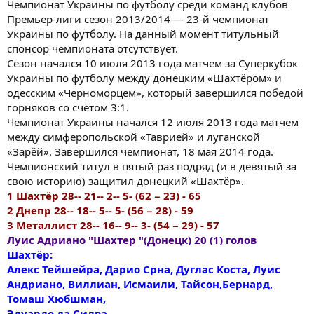
Чемпионат Украины по футболу среди команд клубов
Премьер-лиги сезон 2013/2014 — 23-й чемпионат
Украины по футболу. На данный момент титульный
спонсор чемпионата отсутствует.
Сезон начался 10 июля 2013 года матчем за Суперкубок
Украины по футболу между донецким «Шахтёром» и
одесским «Черноморцем», который завершился победой
горняков со счётом 3:1.
Чемпионат Украины начался 12 июля 2013 года матчем
между симферопольской «Таврией» и луганской
«Зарёй». Завершился чемпионат, 18 мая 2014 года.
Чемпионский титул в пятый раз подряд (и в девятый за
свою историю) защитил донецкий «Шахтёр».
1 Шахтёр 28-- 21-- 2-- 5- (62 − 23) - 65
2 Днепр 28-- 18-- 5-- 5- (56 − 28) - 59
3 Металлист 28-- 16-- 9-- 3- (54 − 29) - 57
Луис Адриано "Шахтер "(Донецк) 20 (1) голов
Шахтёр:
Алекс Тейшейра, Дарио Срна, Дуглас Коста, Луис
Андриано, Виллиан, Исмаили, Тайсон,Бернард,
Томаш Хюбшман,
Эдуардо да Силва,