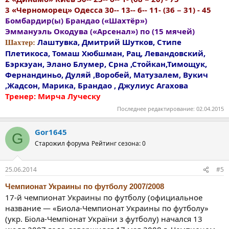
3 «Черноморец» Одесса 30-- 13-- 6-- 11- (36 − 31) - 45
Бомбардир(ы) Брандао («Шахтёр»)
Эммануэль Окодува («Арсенал») по (15 мячей)
Лаштувка, Дмитрий Шутков, Стипе
Шахтер:
Плетикоса, Томаш Хюбшман, Рац, Левандовский,
Бэркэуан, Элано Блумер, Срна ,Стойкан,Тимощук,
Фернандиньо, Дуляй ,Воробей, Матузалем, Вукич
,Жадсон, Марика, Брандао , Джулиус Агахова
Тренер: Мирча Луческу
Последнее редактирование:
02.04.2015
Gor1645
G
Старожил форума
Рейтинг сезона: 0
25.06.2014
#5
Чемпионат Украины по футболу 2007/2008
17-й чемпионат Украины по футболу (официальное
название — «Биола-Чемпионат Украины по футболу»
(укр. Біола-Чемпіонат України з футболу) начался 13