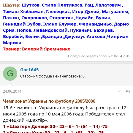
Шутков, Стипе Плетикоса, Рац, Лалатович ,
Шахтер:
Томаш Хюбшман, Глевецкас, Игор Дуляй, Матузалем,
Пажин, Окоронкво, Старостяк ,Ндиайе, Вукич,
Геннадий Зубов, Элано Блумер, Фернандиньо, Дарио
Срна, Попов, Левандовский, Пуканыч, Бахарев,
Воробей, Белик ,Брандао ,Джулиус Агахова ,Чиприан
Марика
Тренер: Валерий Яремченко
Последнее редактирование:
02.04.2015
Gor1645
G
Старожил форума
Рейтинг сезона: 0
24.06.2014
#4
Чемпионат Украины по футболу 2005/2006
15-й чемпионат Украины по футболу был разыгран с 12
июля 2005 года по 10 мая 2006 года. Победителем стал
донецкий «Шахтёр».
1 «Шахтёр» Донецк 30-- 23-- 6-- 1- (64 − 14) -75
2 «Динамо» Киев 30-- 23-- 6-- 1- (68 − 20) - 75