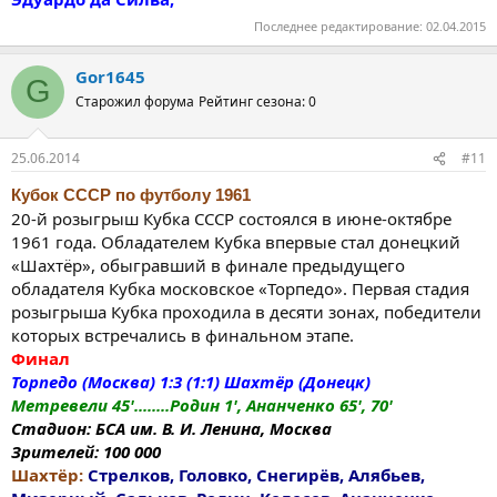
Последнее редактирование:
02.04.2015
Gor1645
G
Старожил форума
Рейтинг сезона: 0
25.06.2014
#11
Кубок СССР по футболу 1961
20-й розыгрыш Кубка СССР состоялся в июне-октябре
1961 года. Обладателем Кубка впервые стал донецкий
«Шахтёр», обыгравший в финале предыдущего
обладателя Кубка московское «Торпедо». Первая стадия
розыгрыша Кубка проходила в десяти зонах, победители
которых встречались в финальном этапе.
Финал
Торпедо (Москва) 1:3 (1:1) Шахтёр (Донецк)
Метревели 45'........Родин 1', Ананченко 65', 70'
Стадион: БСА им. В. И. Ленина, Москва
Зрителей: 100 000
Шахтёр:
Стрелков, Головко, Снегирёв, Алябьев,