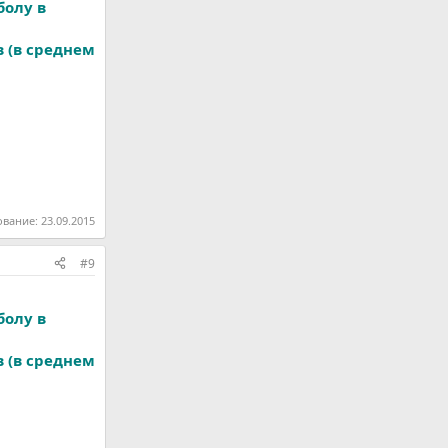
болу в
в (в среднем
ование:
23.09.2015
#9
болу в
в (в среднем