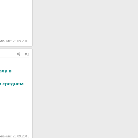
ование:
23.09.2015
#3
олу в
(в среднем
ование:
23.09.2015