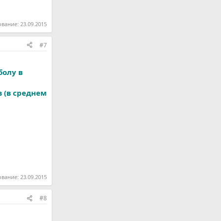
ование:
23.09.2015
#7
болу в
в (в среднем
ование:
23.09.2015
#8