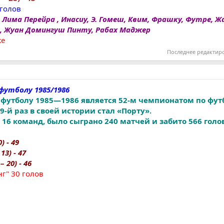
 голов
 Лима Перейра , Инасиу, Э. Гомеш, Квим, Фрашку, Футре, 
, Жуан Домингуш Пинту, Рабах Маджер
же
Последнее редактир
футболу 1985/1986
футболу 1985—1986 является 52-м чемпионатом по фут
-й раз в своей истории стал «Порту».
16 команд, было сыграно 240 матчей и забито 566 голо
) - 49
13) - 47
− 20) - 46
г" 30 голов