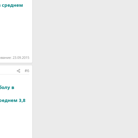
в среднем
ование:
23.09.2015
#6
болу в
реднем 3,8