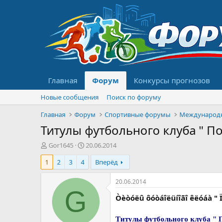
Главная
Форум
Конкурсы прогнозов
Новые сообщения
Поиск по форуму
Главная
Форум
Спортивные форумы
Международ
Титулы футбольного клуба " П
А
Д
Gor1645
20.06.2014
в
а
1
2
3
4
Вперёд
т
т
о
а
р
н
20.06.2014
т
а
G
Òèòóëû ôóòáîëüíîãî êëóáà " Ï
е
ч
м
а
ы
л
Титулы футбольного клуба " 