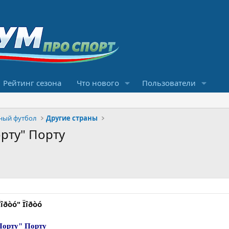
Рейтинг сезона
Что нового
Пользователи
ный футбол
Другие страны
орту" Порту
îðòó" Ïîðòó
Порту" Порту