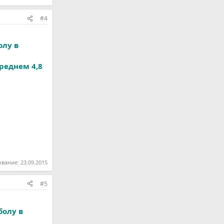
#4
олу в
среднем 4,8
ование:
23.09.2015
#5
болу в