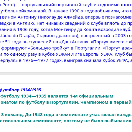
 do Porto) — португальскийспортивный клуб из одноимённого
утбольнойкомандой. В начале 1990-х годовобъявили, что в
ец вином Антониу Николау де Алмейда, впервые познакомив
ездки в Англию. Нет никаких сведений о клубе вплоть до 
ания в 1906 году, когда Монтейру да Кошта возродил клу
stádio do Dragão, Стадион драконов), построенный в 2003 г
сле 51 года выступлений на «Даш Анташ». «Порту» вместе с 
 формируют «Большую тройку» в Португалии. «Порту» два
 по одному разу в Кубке УЕФАи Лиге Европы УЕФА. Клуб б
ерпуля» в 1976—1977 годах, выиграв сначала Кубок УЕФА, а
футболу 1934/1935
 футболу 1934—1935 является 1-м официальным
натом по футболу в Португалии. Чемпионом в первый 
8 команд. До 1948 года в чемпионате участвовал кажды
егиональном чемпионате, поэтому не было выбывания 