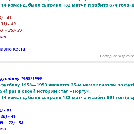
14 команд, было сыграно 182 матча и забито 674 гола (
) - 43
31) - 43
67 − 25)- 37
лов
лавио Коста
Последнее редактир
футболу 1958/1959
футболу 1958—1959 является 25-м чемпионатом по фут
-й раз в своей истории стал «Порту».
14 команд, было сыграно 182 матча и забит 691 гол (в с
) - 41
20) - 41
5 − 27) - 38
лов