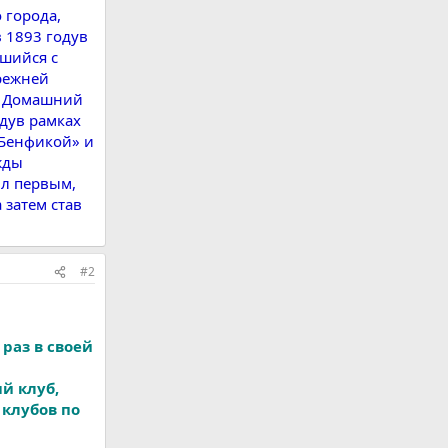
 города,
 1893 годув
шийся с
прежней
б. Домашний
одув рамках
«Бенфикой» и
жды
ыл первым,
 затем став
#2
раз в своей
й клуб,
клубов по