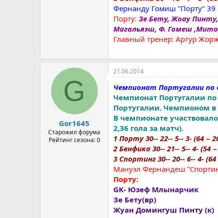
Фернанду Гомиш "Порту" 39
Порту:
Зе Бету, Жоау Пинту,
Магальяэш, Ф. Гомеш ,Мито
Главный тренер: Артур Жор
21.06.2014
G
Чемпионат Португалии по 
Чемпионат Португалии по 
Португалии. Чемпионом в 9
В чемпионате участвовало 
Gor1645
2,36 гола за матч).
Старожил форума
1 Порту 30-- 22-- 5-- 3- (64 − 20
Рейтинг сезона: 0
2 Бенфика 30-- 21-- 5-- 4- (54 − 
3 Спортинг 30-- 20-- 6-- 4- (64 
Мануэл Фернандеш "Спортин
Порту:
GK- Юзеф Млынарчик
Зе Бету(вр)
Жуан Домингуш Пинту (к)