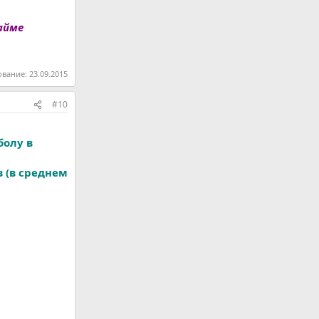
Жайме
ование:
23.09.2015
#10
болу в
в (в среднем