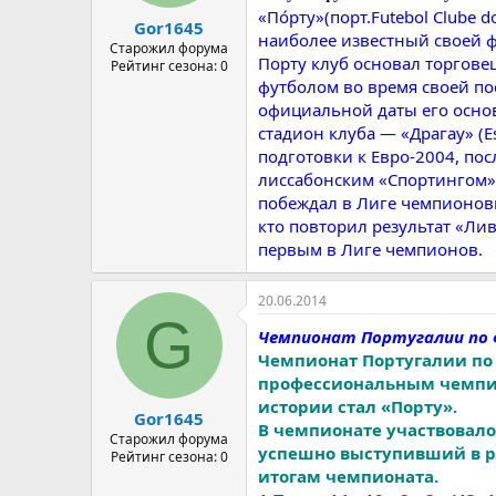
а
«По́рту»(порт.Futebol Clube
Gor1645
наиболее известный своей ф
Старожил форума
Порту клуб основал торгов
Рейтинг сезона: 0
футболом во время своей по
официальной даты его основ
стадион клуба — «Драгау» (E
подготовки к Евро-2004, по
лиссабонским «Спортингом»
побеждал в Лиге чемпионови
кто повторил результат «Лив
первым в Лиге чемпионов.
20.06.2014
G
Чемпионат Португалии по 
Чемпионат Португалии по
профессиональным чемпио
истории стал «Порту».
Gor1645
В чемпионате участвовало 
Старожил форума
успешно выступивший в р
Рейтинг сезона: 0
итогам чемпионата.