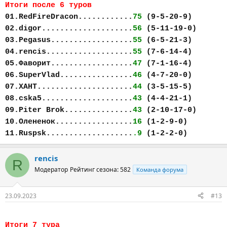
Итоги после 6 туров
01.RedFireDracon............
75
(9-5-20-9)
02.digor....................
56
(5-11-19-0)
03.Pegasus..................
55
(6-5-21-3)
04.rencis...................
55
(7-6-14-4)
05.Фаворит..................
47
(7-1-16-4)
06.SuperVlad................
46
(4-7-20-0)
07.ХАНТ.....................
44
(3-5-15-5)
08.cska5....................
43
(4-4-21-1)
09.Piter Brok...............
43
(2-10-17-0)
10.Олененок.................
16
(1-2-9-0)
11.Ruspsk...................
.9
(1-2-2-0)
rencis
R
Модератор
Рейтинг сезона: 582
Команда форума
23.09.2023
#13
Итоги 7 тура