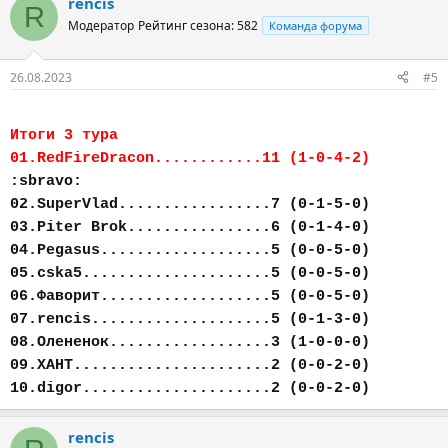
rencis
R
Модератор
Рейтинг сезона: 582
Команда форума
26.08.2023
#5
Итоги 3 тура
01.RedFireDracon............11 (1-0-4-2)
:sbravo:
02.SuperVlad.................7 (0-1-5-0)
03.Piter Brok................6 (0-1-4-0)
04.Pegasus...................5 (0-0-5-0)
05.cska5.....................5 (0-0-5-0)
06.Фаворит...................5 (0-0-5-0)
07.rencis....................5 (0-1-3-0)
08.Олененок..................3 (1-0-0-0)
09.ХАНТ......................2 (0-0-2-0)
10.digor.....................2 (0-0-2-0)
rencis