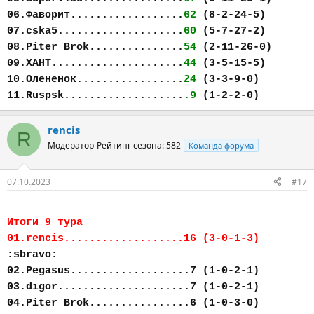
06.Фаворит..................
62
(8-2-24-5)
07.cska5....................
60
(5-7-27-2)
08.Piter Brok...............
54
(2-11-26-0)
09.ХАНТ.....................
44
(3-5-15-5)
10.Олененок.................
24
(3-3-9-0)
11.Ruspsk...................
.9
(1-2-2-0)
rencis
R
Модератор
Рейтинг сезона: 582
Команда форума
07.10.2023
#17
Итоги 9 тура
01.rencis...................16 (3-0-1-3)
:sbravo:
02.Pegasus...................7 (1-0-2-1)
03.digor.....................7 (1-0-2-1)
04.Piter Brok................6 (1-0-3-0)