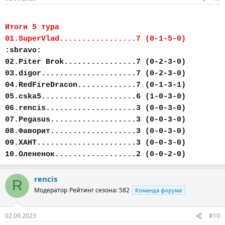
Итоги 5 тура
01.SuperVlad.................7 (0-1-5-0)
:sbravo:
02.Piter Brok................7 (0-2-3-0)
03.digor.....................7 (0-2-3-0)
04.RedFireDracon.............7 (0-1-3-1)
05.cska5.....................6 (1-0-3-0)
06.rencis....................3 (0-0-3-0)
07.Pegasus...................3 (0-0-3-0)
08.Фаворит...................3 (0-0-3-0)
09.ХАНТ......................3 (0-0-3-0)
10.Олененок..................2 (0-0-2-0)
rencis
R
Модератор
Рейтинг сезона: 582
Команда форума
02.09.2023
#10