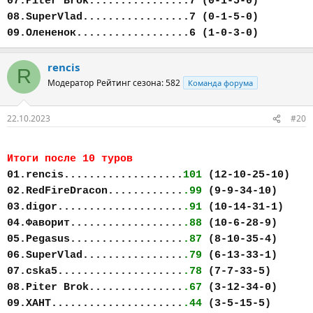
07.Piter Brok................7 (0-1-5-0)
08.SuperVlad.................7 (0-1-5-0)
09.Олененок..................6 (1-0-3-0)
rencis
R
Модератор
Рейтинг сезона: 582
Команда форума
22.10.2023
#20
Итоги после 10 туров
01.rencis...................
101
(12-10-25-10)
02.RedFireDracon............
.99
(9-9-34-10)
03.digor....................
.91
(10-14-31-1)
04.Фаворит..................
.88
(10-6-28-9)
05.Pegasus..................
.87
(8-10-35-4)
06.SuperVlad................
.79
(6-13-33-1)
07.cska5....................
.78
(7-7-33-5)
08.Piter Brok...............
.67
(3-12-34-0)
09.ХАНТ.....................
.44
(3-5-15-5)