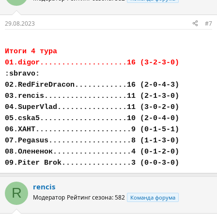
29.08.2023
#7
Итоги 4 тура
01.digor....................16 (3-2-3-0)
:sbravo:
02.RedFireDracon............16 (2-0-4-3)
03.rencis...................11 (2-1-3-0)
04.SuperVlad................11 (3-0-2-0)
05.cska5....................10 (2-0-4-0)
06.ХАНТ......................9 (0-1-5-1)
07.Pegasus...................8 (1-1-3-0)
08.Олененок..................4 (0-1-2-0)
09.Piter Brok................3 (0-0-3-0)
rencis
R
Модератор
Рейтинг сезона: 582
Команда форума