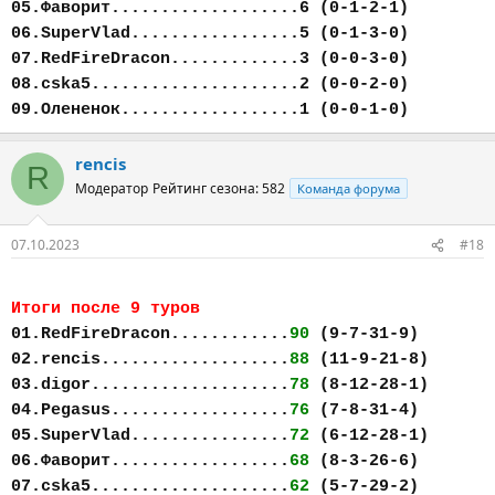
05.Фаворит...................6 (0-1-2-1)
06.SuperVlad.................5 (0-1-3-0)
07.RedFireDracon.............3 (0-0-3-0)
08.cska5.....................2 (0-0-2-0)
09.Олененок..................1 (0-0-1-0)
rencis
R
Модератор
Рейтинг сезона: 582
Команда форума
07.10.2023
#18
Итоги после 9 туров
01.RedFireDracon............
90
(9-7-31-9)
02.rencis...................
88
(11-9-21-8)
03.digor....................
78
(8-12-28-1)
04.Pegasus..................
76
(7-8-31-4)
05.SuperVlad................
72
(6-12-28-1)
06.Фаворит..................
68
(8-3-26-6)
07.cska5....................
62
(5-7-29-2)