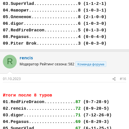
03.SuperVlad.................9 (1-1-2-1)
04.Фаворит...................8 (1-0-3-1)
05.Олененок..................8 (2-1-0-0)
06.digor.....................6 (1-0-3-0)
07.RedFireDracon.............5 (0-1-3-0)
08.Pegasus...................4 (0-0-4-0)
09.Piter Brok................3 (0-0-3-0)
rencis
R
Модератор
Рейтинг сезона: 582
Команда форума
01.10.2023
#16
Итоги после 8 туров
01.RedFireDracon............
87
(9-7-28-9)
02.rencis...................
72
(8-9-20-5)
03.digor....................
71
(7-12-26-0)
04.Pegasus..................
69
(6-8-29-3)
05.SuperVlad................
67
(6-11-25-1)