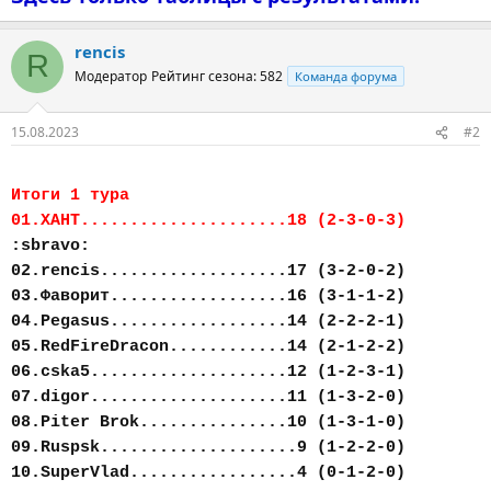
rencis
R
Модератор
Рейтинг сезона: 582
Команда форума
15.08.2023
#2
Итоги 1 тура
01.ХАНТ.....................18 (2-3-0-3)
:sbravo:
02.rencis...................17 (3-2-0-2)
03.Фаворит..................16 (3-1-1-2)
04.Pegasus..................14 (2-2-2-1)
05.RedFireDracon............14 (2-1-2-2)
06.cska5....................12 (1-2-3-1)
07.digor....................11 (1-3-2-0)
08.Piter Brok...............10 (1-3-1-0)
09.Ruspsk....................9 (1-2-2-0)
10.SuperVlad.................4 (0-1-2-0)