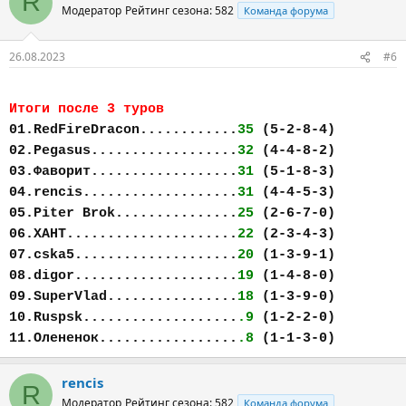
R
Модератор
Рейтинг сезона: 582
Команда форума
26.08.2023
#6
Итоги после 3 туров
01.RedFireDracon............
35
(5-2-8-4)
02.Pegasus..................
32
(4-4-8-2)
03.Фаворит..................
31
(5-1-8-3)
04.rencis...................
31
(4-4-5-3)
05.Piter Brok...............
25
(2-6-7-0)
06.ХАНТ.....................
22
(2-3-4-3)
07.cska5....................
20
(1-3-9-1)
08.digor....................
19
(1-4-8-0)
09.SuperVlad................
18
(1-3-9-0)
10.Ruspsk...................
.9
(1-2-2-0)
11.Олененок.................
.8
(1-1-3-0)
rencis
R
Модератор
Рейтинг сезона: 582
Команда форума