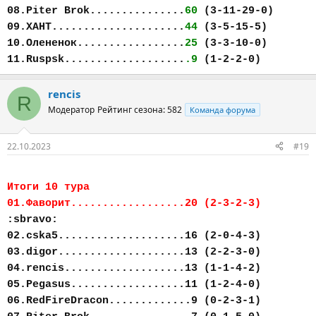
08.Piter Brok...............
60
(3-11-29-0)
09.ХАНТ.....................
44
(3-5-15-5)
10.Олененок.................
25
(3-3-10-0)
11.Ruspsk...................
.9
(1-2-2-0)
rencis
R
Модератор
Рейтинг сезона: 582
Команда форума
22.10.2023
#19
Итоги 10 тура
01.Фаворит..................20 (2-3-2-3)
:sbravo:
02.cska5....................16 (2-0-4-3)
03.digor....................13 (2-2-3-0)
04.rencis...................13 (1-1-4-2)
05.Pegasus..................11 (1-2-4-0)
06.RedFireDracon.............9 (0-2-3-1)