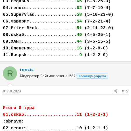
03.Pegasus..................
65
(6-8-25-3)
04.rencis...................
62
(7-7-19-4)
05.SuperVlad................
58
(5-10-23-0)
06.Фаворит..................
54
(7-2-21-4)
07.Piter Brok...............
51
(2-11-23-0)
08.cska5....................
49
(4-5-25-1)
09.ХАНТ.....................
44
(3-5-15-5)
10.Олененок.................
16
(1-2-9-0)
11.Ruspsk...................
.9
(1-2-2-0)
rencis
R
Модератор
Рейтинг сезона: 582
Команда форума
01.10.2023
#15
Итоги 8 тура
01.cska5....................11 (1-2-2-1)
:sbravo:
02.rencis...................10 (1-2-1-1)