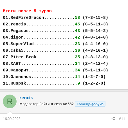
Итоги после 5 туров
01.RedFireDracon............
58
(7-3-15-8)
02.rencis...................
45
(6-5-11-3)
03.Pegasus..................
43
(5-5-14-2)
04.digor....................
42
(4-8-14-0)
05.SuperVlad................
36
(4-4-16-0)
06.cska5....................
36
(4-3-16-1)
07.Piter Brok...............
35
(2-8-13-0)
08.ХАНТ.....................
34
(2-4-12-4)
09.Фаворит..................
34
(5-1-11-3)
10.Олененок.................
14
(1-2-7-0)
11.Ruspsk...................
.9
(1-2-2-0)
rencis
R
Модератор
Рейтинг сезона: 582
Команда форума
16.09.2023
#11