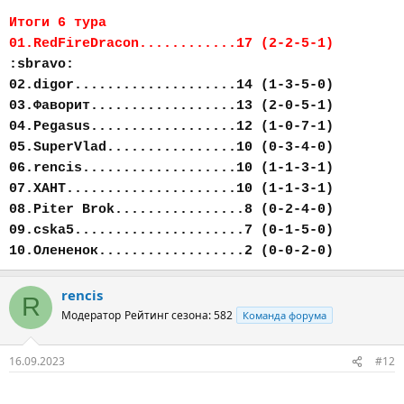
Итоги 6 тура
01.RedFireDracon............17 (2-2-5-1)
:sbravo:
02.digor....................14 (1-3-5-0)
03.Фаворит..................13 (2-0-5-1)
04.Pegasus..................12 (1-0-7-1)
05.SuperVlad................10 (0-3-4-0)
06.rencis...................10 (1-1-3-1)
07.ХАНТ.....................10 (1-1-3-1)
08.Piter Brok................8 (0-2-4-0)
09.cska5.....................7 (0-1-5-0)
10.Олененок..................2 (0-0-2-0)
rencis
R
Модератор
Рейтинг сезона: 582
Команда форума
16.09.2023
#12