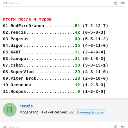
29.08.2023
#8
Итоги после 4 туров
01.RedFireDracon............
51
(7-2-12-7)
02.rencis...................
42
(6-5-8-3)
03.Pegasus..................
40
(5-5-11-2)
04.digor....................
35
(4-6-11-0)
05.ХАНТ.....................
31
(2-4-9-4)
06.Фаворит..................
31
(5-1-8-3)
07.cska5....................
30
(3-3-13-1)
08.SuperVlad................
29
(4-3-11-0)
09.Piter Brok...............
28
(2-6-10-0)
10.Олененок.................
12
(1-2-5-0)
11.Ruspsk...................
.9
(1-2-2-0)
rencis
R
Модератор
Рейтинг сезона: 582
Команда форума
02.09.2023
#9