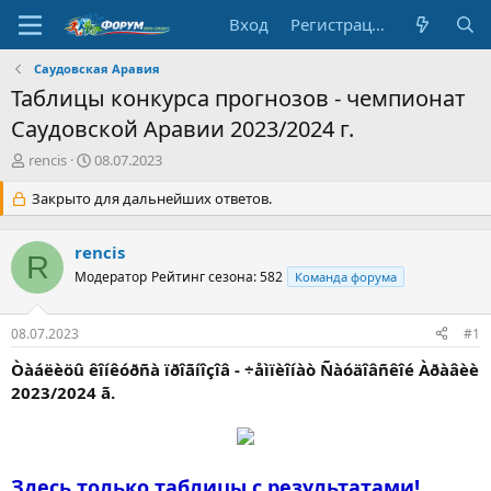
Вход
Регистрация
Саудовская Аравия
Таблицы конкурса прогнозов - чемпионат
Саудовской Аравии 2023/2024 г.
А
Д
rencis
08.07.2023
в
а
т
Закрыто для дальнейших ответов.
т
о
а
р
н
rencis
т
а
R
е
Модератор
ч
Рейтинг сезона: 582
Команда форума
м
а
ы
л
08.07.2023
#1
а
Òàáëèöû êîíêóðñà ïðîãíîçîâ - ÷åìïèîíàò Ñàóäîâñêîé Àðàâèè
2023/2024 ã.
Здесь только таблицы с результатами!