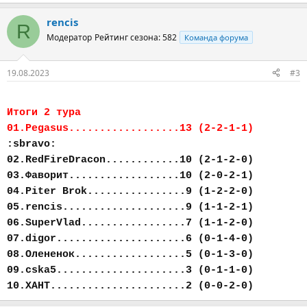
rencis
R
Модератор
Рейтинг сезона: 582
Команда форума
19.08.2023
#3
Итоги 2 тура
01.Pegasus..................13 (2-2-1-1)
:sbravo:
02.RedFireDracon............10 (2-1-2-0)
03.Фаворит..................10 (2-0-2-1)
04.Piter Brok................9 (1-2-2-0)
05.rencis....................9 (1-1-2-1)
06.SuperVlad.................7 (1-1-2-0)
07.digor.....................6 (0-1-4-0)
08.Олененок..................5 (0-1-3-0)
09.cska5.....................3 (0-1-1-0)
10.ХАНТ......................2 (0-0-2-0)