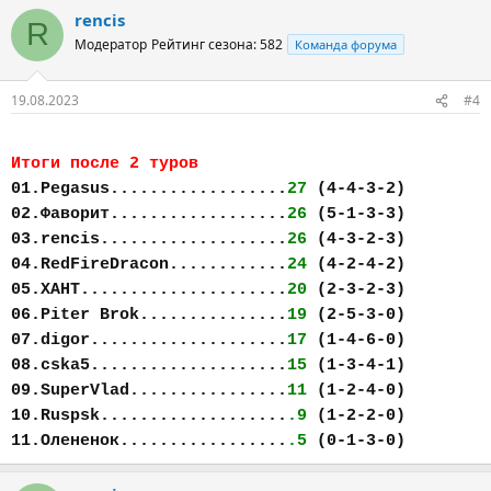
rencis
R
Модератор
Рейтинг сезона: 582
Команда форума
19.08.2023
#4
Итоги после 2 туров
01.Pegasus..................
27
(4-4-3-2)
02.Фаворит..................
26
(5-1-3-3)
03.rencis...................
26
(4-3-2-3)
04.RedFireDracon............
24
(4-2-4-2)
05.ХАНТ.....................
20
(2-3-2-3)
06.Piter Brok...............
19
(2-5-3-0)
07.digor....................
17
(1-4-6-0)
08.cska5....................
15
(1-3-4-1)
09.SuperVlad................
11
(1-2-4-0)
10.Ruspsk...................
.9
(1-2-2-0)
11.Олененок.................
.5
(0-1-3-0)