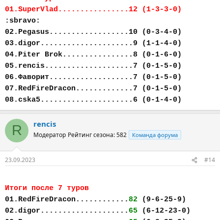
01.SuperVlad................12 (1-3-3-0)
:sbravo:
02.Pegasus..................10 (0-3-4-0)
03.digor.....................9 (1-1-4-0)
04.Piter Brok................8 (0-1-6-0)
05.rencis....................7 (0-1-5-0)
06.Фаворит...................7 (0-1-5-0)
07.RedFireDracon.............7 (0-1-5-0)
08.cska5.....................6 (0-1-4-0)
rencis
R
Модератор
Рейтинг сезона: 582
Команда форума
23.09.2023
#14
Итоги после 7 туров
01.RedFireDracon............
82
(9-6-25-9)
02.digor....................
65
(6-12-23-0)