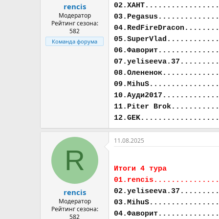
02.ХАНТ................
rencis
Модератор
03.Pegasus.............
Рейтинг сезона:
04.RedFireDracon.......
582
05.SuperVlad...........
Команда форума
06.Фаворит.............
07.yeliseeva.37........
08.Олененок............
09.MihuS...............
10.Ауди2017............
11.Piter Brok..........
12.GEK.................
11.08.2025
R
Итоги 4 тура
01.rencis..............
02.yeliseeva.37........
rencis
Модератор
03.MihuS...............
Рейтинг сезона:
04.Фаворит.............
582