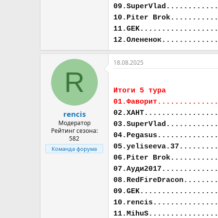
09.SuperVlad...........
10.Piter Brok..........
11.GEK.................
12.Олененок............
18.08.2025
R
Итоги 5 тура
01.Фаворит.............
02.ХАНТ................
rencis
Модератор
03.SuperVlad...........
Рейтинг сезона:
04.Pegasus.............
582
05.yeliseeva.37........
Команда форума
06.Piter Brok..........
07.Ауди2017............
08.RedFireDracon.......
09.GEK.................
10.rencis..............
11.MihuS...............