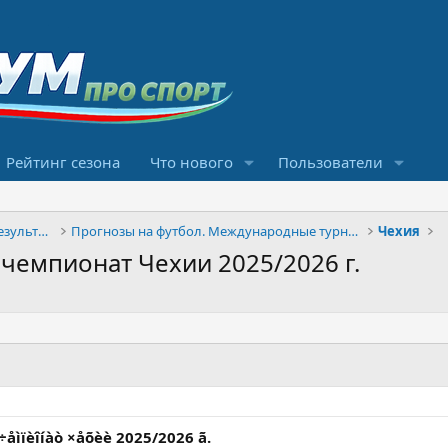
Рейтинг сезона
Что нового
Пользователи
Конкурсы прогнозов и обсуждение результатов
Прогнозы на футбол. Международные турниры
Чехия
 чемпионат Чехии 2025/2026 г.
 ÷åìïèîíàò ×åõèè 2025/2026 ã.