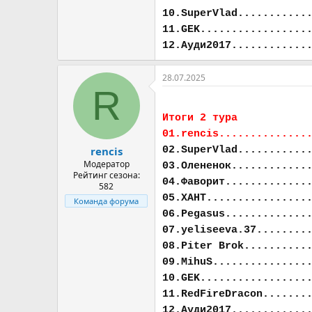
10.SuperVlad...........
11.GEK.................
12.Ауди2017............
28.07.2025
R
Итоги 2 тура
01.rencis..............
02.SuperVlad...........
rencis
Модератор
03.Олененок............
Рейтинг сезона:
04.Фаворит.............
582
05.ХАНТ................
Команда форума
06.Pegasus.............
07.yeliseeva.37........
08.Piter Brok..........
09.MihuS...............
10.GEK.................
11.RedFireDracon.......
12.Ауди2017............