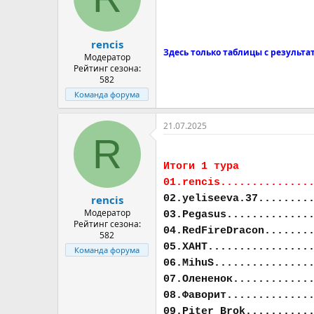
а
rencis
Здесь только таблицы с результа
Модератор
Рейтинг сезона:
582
Команда форума
21.07.2025
R
Итоги 1 тура
01.rencis..............
02.yeliseeva.37........
rencis
Модератор
03.Pegasus.............
Рейтинг сезона:
04.RedFireDracon.......
582
05.ХАНТ................
Команда форума
06.MihuS...............
07.Олененок............
08.Фаворит.............
09.Piter Brok..........