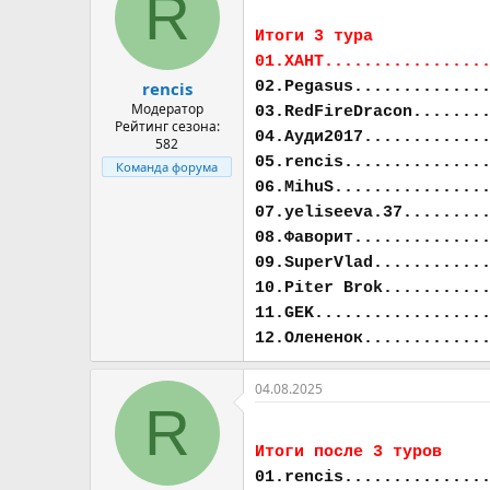
R
Итоги 3 тура
01.ХАНТ................
02.Pegasus.............
rencis
Модератор
03.RedFireDracon.......
Рейтинг сезона:
04.Ауди2017............
582
05.rencis..............
Команда форума
06.MihuS...............
07.yeliseeva.37........
08.Фаворит.............
09.SuperVlad...........
10.Piter Brok..........
11.GEK.................
12.Олененок............
04.08.2025
R
Итоги после 3 туров
01.rencis..............