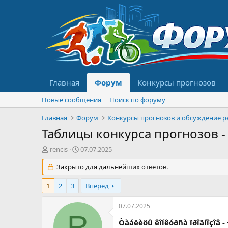
Главная
Форум
Конкурсы прогнозов
Новые сообщения
Поиск по форуму
Главная
Форум
Таблицы конкурса прогнозов -
А
Д
rencis
07.07.2025
в
а
т
Закрыто для дальнейших ответов.
т
о
а
р
н
1
2
3
Вперёд
т
а
е
ч
07.07.2025
м
а
R
ы
л
Òàáëèöû êîíêóðñà ïðîãíîçîâ -