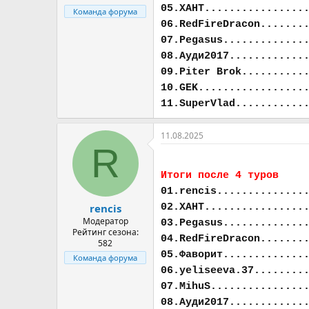
05.ХАНТ................
Команда форума
06.RedFireDracon.......
07.Pegasus.............
08.Ауди2017............
09.Piter Brok..........
10.GEK.................
11.SuperVlad...........
11.08.2025
R
Итоги после 4 туров
01.rencis..............
02.ХАНТ................
rencis
Модератор
03.Pegasus.............
Рейтинг сезона:
04.RedFireDracon.......
582
05.Фаворит.............
Команда форума
06.yeliseeva.37........
07.MihuS...............
08.Ауди2017............