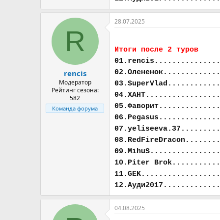
28.07.2025
R
Итоги после 2 туров
01.rencis..............
02.Олененок............
rencis
Модератор
03.SuperVlad...........
Рейтинг сезона:
04.ХАНТ................
582
05.Фаворит.............
Команда форума
06.Pegasus.............
07.yeliseeva.37........
08.RedFireDracon.......
09.MihuS...............
10.Piter Brok..........
11.GEK.................
12.Ауди2017............
04.08.2025