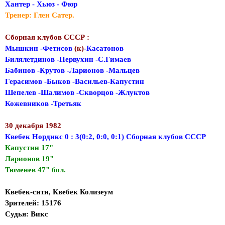
Хантер - Хьюз - Фюр
Тренер: Глен Сатер.
Сборная клубов СССР :
Мышкин -Фетисов
(к)
-Касатонов
Билялетдинов -Первухин -С.Гимаев
Бабинов -Крутов -Ларионов -Мальцев
Герасимов -Быков -Васильев-Капустин
Шепелев -Шалимов -Скворцов -Жлуктов
Кожевников -Третьяк
30 декабря 1982
Квебек Нордикс 0 : 3(0:2, 0:0, 0:1) Сборная клубов СССР
Капустин 17"
Ларионов 19"
Тюменев 47" бол.
Квебек-сити, Квебек Колизеум
Зрителей: 15176
Судья: Викс