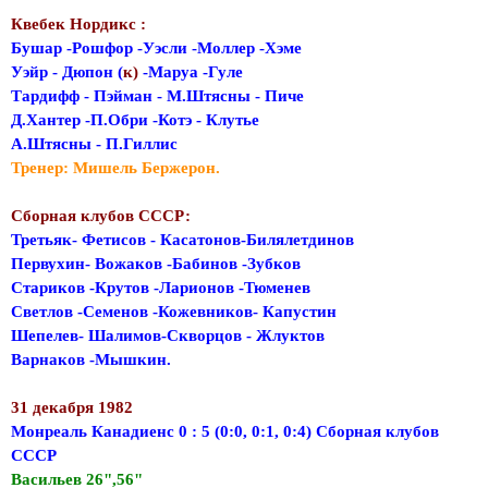
Квебек Нордикс :
Бушар -Рошфор -Уэсли -Моллер -Хэме
Уэйр - Дюпон (
к)
-Маруа -Гуле
Тардифф - Пэйман - М.Штясны - Пиче
Д.Хантер -П.Обри -Котэ - Клутье
А.Штясны - П.Гиллис
Тренер: Мишель Бержерон.
Сборная клубов СССР:
Третьяк- Фетисов - Касатонов-Билялетдинов
Первухин- Вожаков -Бабинов -Зубков
Стариков -Крутов -Ларионов -Тюменев
Светлов -Семенов -Кожевников- Капустин
Шепелев- Шалимов-Скворцов - Жлуктов
Варнаков -Мышкин.
31 декабря 1982
Монреаль Канадиенс 0 : 5 (0:0, 0:1, 0:4) Сборная клубов
СССР
Васильев 26",56"