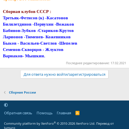
Сборная клубов СССР :
Третьяк-Фетисов (к) -Касатонов
Билялетдинов -Первухин -Вожаков
Бабинов-Зубков -Стариков-Крутов
Ларионов -Тюменев- Кожевников
Быков - Васильев-Светлов -Шепелев
Семенов-Скворцов - Жлуктов
Варнаков- Мышкин.
Последнее редактирование:
17.02.2021
Для ответа нужно войти/зарегистрироваться
Сборная России
Обратная связь
Помощь
Главная
R
S
S
®
Community platform by XenForo
© 2010-2026 XenForo Ltd.
Перевод от
Jumuro