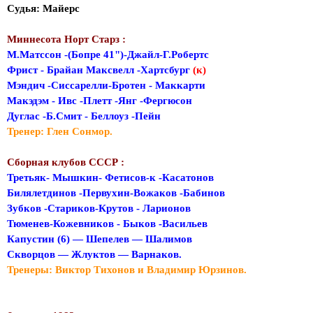
Судья: Майерс
Миннесота Норт Старз :
М.Матссон -(Бопре 41")-Джайл-Г.Робертс
Фрист - Брайан Максвелл -Хартсбург
(к)
Мэндич -Сиссарелли-Бротен - Маккарти
Макэдэм - Ивс -Плетт -Янг -Фергюсон
Дуглас -Б.Смит - Беллоуз -Пейн
Тренер: Глен Сонмор.
Сборная клубов СССР :
Третьяк- Мышкин- Фетисов-к -Касатонов
Билялетдинов -Первухин-Вожаков -Бабинов
Зубков -Стариков-Крутов - Ларионов
Тюменев-Кожевников - Быков -Васильев
Капустин (6) — Шепелев — Шалимов
Скворцов — Жлуктов — Варнаков.
Тренеры: Виктор Тихонов и Владимир Юрзинов.