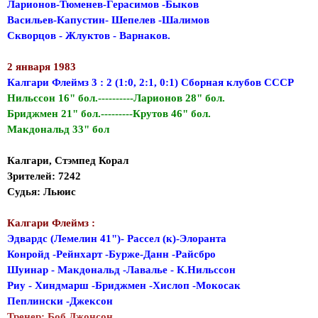
Ларионов-Тюменев-Герасимов -Быков
Васильев-Капустин- Шепелев -Шалимов
Скворцов - Жлуктов - Варнаков.
2 января 1983
Калгари Флеймз 3 : 2 (1:0, 2:1, 0:1) Сборная клубов СССР
Нильссон 16" бол.----------Ларионов 28" бол.
Бриджмен 21" бол.---------Крутов 46" бол.
Макдональд 33" бол
Калгари, Стэмпед Корал
Зрителей: 7242
Судья: Льюис
Калгари Флеймз :
Эдвардс (Лемелин 41")- Рассел (к)-Элоранта
Конройд -Рейнхарт -Бурже-Данн -Райсбро
Шуинар - Макдональд -Лавалье - К.Нильссон
Риу - Хиндмарш -Бриджмен -Хислоп -Мокосак
Пеплински -Джексон
Тренер: Боб Джонсон.