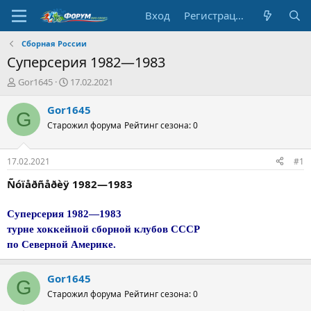
Вход
Регистрация
Сборная России
Суперсерия 1982—1983
А
Д
Gor1645
17.02.2021
в
а
т
т
Gor1645
G
о
а
Старожил форума
Рейтинг сезона: 0
р
н
т
а
е
ч
17.02.2021
#1
м
а
ы
л
Ñóïåðñåðèÿ 1982—1983
а
Суперсерия 1982—1983
турне хоккейной сборной клубов СССР
по Северной Америке.
Gor1645
G
Старожил форума
Рейтинг сезона: 0