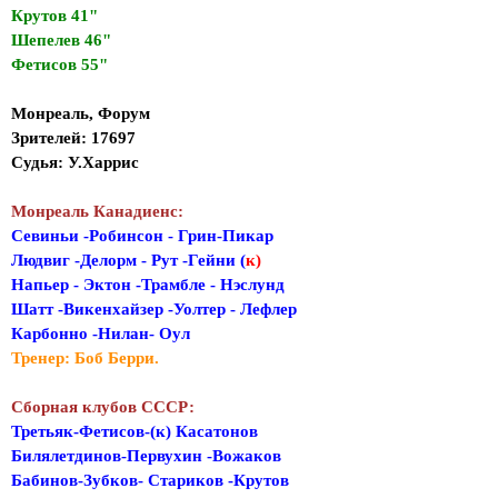
Крутов 41"
Шепелев 46"
Фетисов 55"
Монреаль, Форум
Зрителей: 17697
Судья: У.Харрис
Монреаль Канадиенс:
Севиньи -Робинсон - Грин-Пикар
Людвиг -Делорм - Рут -Гейни (
к)
Напьер - Эктон -Трамбле - Нэслунд
Шатт -Викенхайзер -Уолтер - Лефлер
Карбонно -Нилан- Оул
Тренер: Боб Берри.
Сборная клубов СССР:
Третьяк-Фетисов-(к) Касатонов
Билялетдинов-Первухин -Вожаков
Бабинов-Зубков- Стариков -Крутов