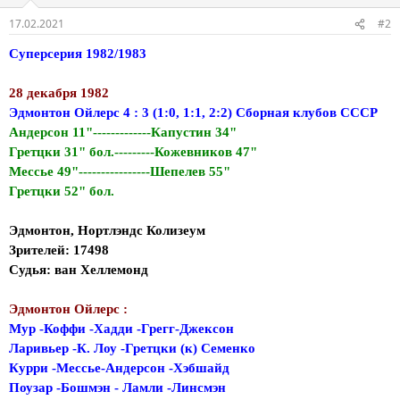
17.02.2021
#2
Суперсерия 1982/1983
28 декабря 1982
Эдмонтон Ойлерс 4 : 3 (1:0, 1:1, 2:2) Сборная клубов СССР
Андерсон 11"-------------Капустин 34"
Гретцки 31" бол.---------Кожевников 47"
Мессье 49"----------------Шепелев 55"
Гретцки 52" бол.
Эдмонтон, Нортлэндс Колизеум
Зрителей: 17498
Судья: ван Хеллемонд
Эдмонтон Ойлерс :
Мур -Коффи -Хадди -Грегг-Джексон
Ларивьер -К. Лоу -Гретцки (к) Семенко
Курри -Мессье-Андерсон -Хэбшайд
Поузар -Бошмэн - Ламли -Линсмэн