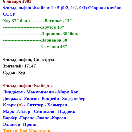
6 января 1983
Филадельфия Флайерс 1 : 5 (0:2, 1:2, 0:1) Сборная клубов
СССР
Хоу 37" бол.)----------Васильев 13"
--------------------------Крутов 16"
--------------------------Ларионов 30"бол.
--------------------------Варнаков 38"
--------------------------Семенов 46"
Филадельфия, Спектрум
Зрителей: 17147
Судья: Худ
Филадельфия Флайерс :
Линдберг - Маккримонн - Марк Хоу
Дворжак -Уилсон -Кокрейн -Хоффмейер
Кларк (
к
) - Ситтлер - Холмгрен
Марк Тэйлор - Синисало - Пэддокк
Барбер -Горенс -Эванс -Кэрсон
Эллисон -Пропп
Тренер: Боб Макэммон.