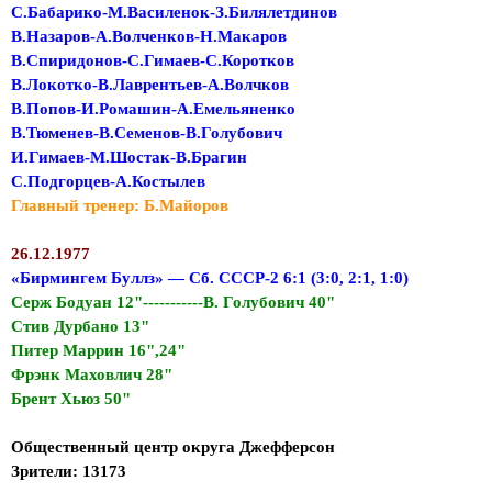
С.Бабарико-М.Василенок-З.Билялетдинов
В.Назаров-А.Волченков-Н.Макаров
В.Спиридонов-С.Гимаев-С.Коротков
В.Локотко-В.Лаврентьев-А.Волчков
В.Попов-И.Ромашин-А.Емельяненко
В.Тюменев-В.Семенов-В.Голубович
И.Гимаев-М.Шостак-В.Брагин
С.Подгорцев-А.Костылев
Главный тренер: Б.Майоров
26.12.1977
«Бирмингем Буллз» — Сб. СССР-2 6:1 (3:0, 2:1, 1:0)
Серж Бодуан 12"-----------В. Голубович 40"
Стив Дурбано 13"
Питер Маррин 16",24"
Фрэнк Маховлич 28"
Брент Хьюз 50"
Общественный центр округа Джефферсон
Зрители: 13173