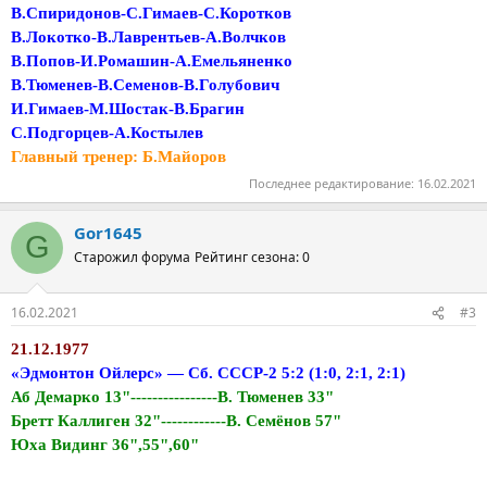
В.Спиридонов-С.Гимаев-С.Коротков
В.Локотко-В.Лаврентьев-А.Волчков
В.Попов-И.Ромашин-А.Емельяненко
В.Тюменев-В.Семенов-В.Голубович
И.Гимаев-М.Шостак-В.Брагин
С.Подгорцев-А.Костылев
Главный тренер: Б.Майоров
Последнее редактирование:
16.02.2021
Gor1645
G
Старожил форума
Рейтинг сезона: 0
16.02.2021
#3
21.12.1977
«Эдмонтон Ойлерс» — Сб. СССР-2 5:2 (1:0, 2:1, 2:1)
Аб Демарко 13"----------------В. Тюменев 33"
Бретт Каллиген 32"------------В. Семёнов 57"
Юха Видинг 36",55",60"