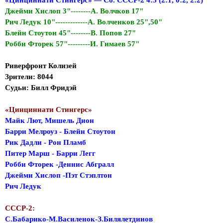
«Цинциннати Стингерс» — Сб. СССР-2 4:5 (2:1, 0:2, 2:2)
Джейми Хислоп 3"--------А. Волчков 17"
Рич Ледук 10"-------------А. Волченков 25",50"
Блейн Стоутон 45"--------В. Попов 27"
Робби Фторек 57"---------И. Гимаев 57"
Риверфронт Колизей
Зрители: 8044
Судьи: Билл Фридэй
«Цинциннати Стингерс»
Майк Лют, Мишель Дион
Барри Мелроуз - Блейн Стоутон
Рик Дадли - Рон Пламб
Питер Марш - Барри Легг
Робби Фторек -Деннис Абгралл
Джейми Хислоп -Пэт Стэплтон
Рич Ледук
СССР-2:
С.Бабарико-М.Василенок-З.Билялетдинов