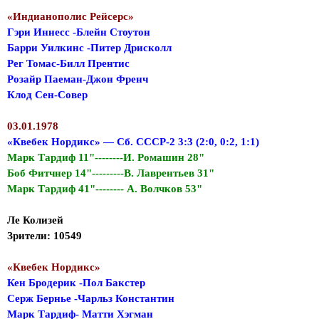
«Индианополис Рейсерс»
Гэри Иннесс -Блейн Стоутон
Барри Уилкинс -Питер Дрисколл
Рег Томас-Билл Прентис
Розайр Паеман-Джон Френч
Клод Сен-Совер
03.01.1978
«Квебек Нордикс» — Сб. СССР-2 3:3 (2:0, 0:2, 1:1)
Марк Тардиф 11"--------И. Ромашин 28"
Боб Фитчнер 14"---------В. Лаврентьев 31"
Марк Тардиф 41"-------- А. Волчков 53"
Ле Колизей
Зрители: 10549
«Квебек Нордикс»
Кен Бродерик -Пол Бакстер
Серж Бернье -Чарльз Константин
Марк Тардиф- Матти Хэгман