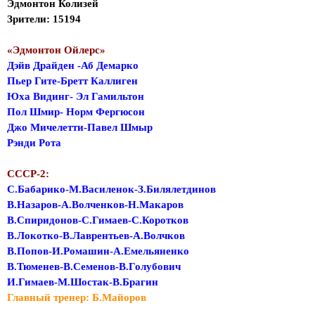
Эдмонтон Колизей
Зрители: 15194
«Эдмонтон Ойлерс»
Дэйв Драйден -Аб Демарко
Пьер Гите-Бретт Каллиген
Юха Видинг- Эл Гамильтон
Пол Шмир- Норм Фергюсон
Джо Мичелетти-Павел Шмыр
Рэнди Рота
СССР-2:
С.Бабарико-М.Василенок-З.Билялетдинов
В.Назаров-А.Волченков-Н.Макаров
В.Спиридонов-С.Гимаев-С.Коротков
В.Локотко-В.Лаврентьев-А.Волчков
В.Попов-И.Ромашин-А.Емельяненко
В.Тюменев-В.Семенов-В.Голубович
И.Гимаев-М.Шостак-В.Брагин
Главный тренер: Б.Майоров