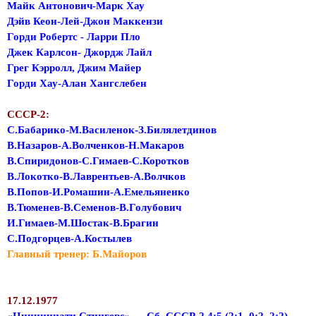
Майк Антонович-Марк Хау
Дэйв Кеон-Лей-Джон Маккензи
Горди Робертс - Ларри Пло
Джек Карлсон- Джордж Лайл
Грег Кэрролл, Джим Майер
Горди Хау-Алан Хангслебен
СССР-2:
С.Бабарико-М.Василенок-З.Билялетдинов
В.Назаров-А.Волченков-Н.Макаров
В.Спиридонов-С.Гимаев-С.Коротков
В.Локотко-В.Лаврентьев-А.Волчков
В.Попов-И.Ромашин-А.Емельяненко
В.Тюменев-В.Семенов-В.Голубович
И.Гимаев-М.Шостак-В.Брагин
С.Подгорцев-А.Костылев
Главный тренер: Б.Майоров
17.12.1977