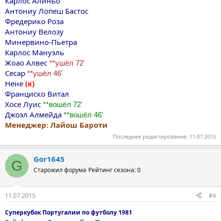
Карлос Aлиньо
Антониу Лопеш Бастос
Фредерико Роза
Антониу Велозу
Минервино-Пьетра
Карлос Мануэль
Жоао Алвес
**ушёл 72'
Сесар
**ушёл 46'
Нене
(к)
Франциско Витал
Хосе Луис
**вошёл 72'
Джоэл Алмейда
**вошёл 46'
Менеджер: Лайош Бароти
Последнее редактирование:
11.07.2015
Gor1645
G
Старожил форума
Рейтинг сезона: 0
11.07.2015
#4
Суперкубок Португалии по футболу 1981