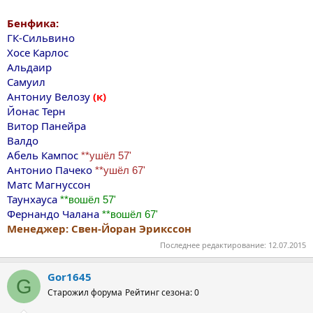
Бенфика:
ГК-Сильвино
Хосе Карлос
Aльдаир
Самуил
Антониу Велозу
(к)
Йонас Терн
Витор Панейра
Валдо
Абель Кампос
**ушёл 57'
Антонио Пачеко
**ушёл 67'
Матс Магнуссон
Таунхауса
**вошёл 57'
Фернандо Чалана
**вошёл 67'
Менеджер: Свен-Йоран Эрикссон
Последнее редактирование:
12.07.2015
Gor1645
G
Старожил форума
Рейтинг сезона: 0