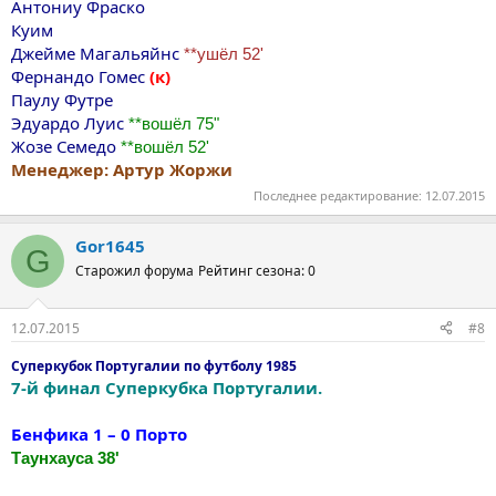
Антониу Фраско
Куим
Джейме Магальяйнс
**ушёл 52'
Фернандо Гомес
(к)
Паулу Футре
Эдуардо Луис
**вошёл 75"
Жозе Семедо
**вошёл 52'
Менеджер: Артур Жоржи
Последнее редактирование:
12.07.2015
Gor1645
G
Старожил форума
Рейтинг сезона: 0
12.07.2015
#8
Суперкубок Португалии по футболу 1985
7-й финал Суперкубка Португалии.
Бенфика 1 – 0 Порто
Таунхауса 38'