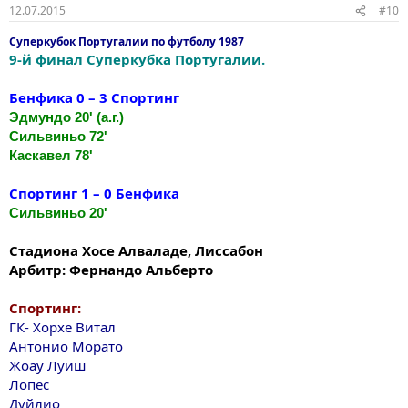
12.07.2015
#10
Суперкубок Португалии по футболу 1987
9-й финал Суперкубка Португалии.
Бенфика 0 – 3 Спортинг
Эдмундо 20' (а.г.)
Сильвиньо 72'
Каскавел 78'
Спортинг 1 – 0 Бенфика
Сильвиньо 20'
Стадиона Хосе Алваладе, Лиссабон
Арбитр: Фернандо Альберто
Спортинг:
ГК- Хорхе Витал
Антонио Морато
Жоау Луиш
Лопес
Дуйлио