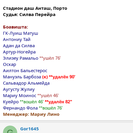
Стадион даш Анташ, Порто
Судья: Силва Перейра
Боавишта:
ГК-Луиш Матуш
Антониу Taй
Адан да Силва
Артур-Ногейра
Элизеу Рамальо
**ушёл 76'
Оскар
Аилтон Бальестерос
Мануэль Барбоза
(к)
**удалён 90'
Сальвадор Альмейда
Аугусту Жулиу
Мариу Moинос
**ушёл 46'
Куейро
**вошёл 46'
**удалён 82"
Фернандо Фола
**вошёл 76'
Менеджер: Мариу Лино
Gor1645
G