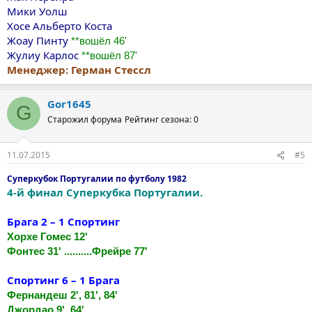
Мики Уолш
Хосе Альберто Коста
Жоау Пинту
**вошёл 46'
Жулиу Карлос
**вошёл 87'
Менеджер: Герман Стессл
Gor1645
G
Старожил форума
Рейтинг сезона: 0
11.07.2015
#5
Суперкубок Португалии по футболу 1982
4-й финал Суперкубка Португалии.
Брага 2 – 1 Спортинг
Хорхе Гомес 12'
Фонтес 31' ..........Фрейре 77'
Спортинг 6 – 1 Брага
Фернандеш 2', 81', 84'
Джордао 9', 64'