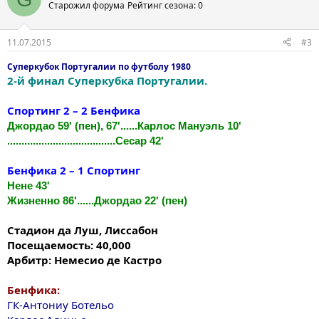
Старожил форума
Рейтинг сезона: 0
11.07.2015
#3
Суперкубок Португалии по футболу 1980
2-й финал Суперкубка Португалии.
Спортинг 2 – 2 Бенфика
Джордао 59' (пен), 67'......Карлос Мануэль 10'
......................................Сесар 42'
Бенфика 2 – 1 Спортинг
Нене 43'
Жизненно 86'......Джордао 22' (пен)
Стадион да Луш, Лиссабон
Посещаемость: 40,000
Арбитр: Немесио де Кастро
Бенфика:
ГК-Антониу Ботельо