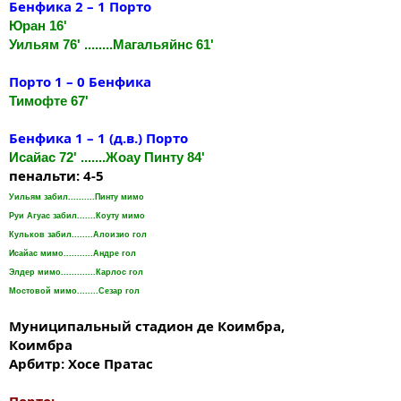
Бенфика 2 – 1 Порто
Юран 16'
Уильям 76' ........Магальяйнс 61'
Порто 1 – 0 Бенфика
Тимофте 67'
Бенфика 1 – 1 (д.в.) Порто
Исайас 72' .......Жоау Пинту 84'
пенальти: 4-5
Уильям забил..........Пинту мимо
Руи Агуас забил.......Коуту мимо
Кульков забил........Алоизио гол
Исайас мимо...........Андре гол
Элдер мимо.............Карлос гол
Мостовой мимо........Сезар гол
Муниципальный стадион де Коимбра,
Коимбра
Арбитр: Хосе Пратас
Порто: