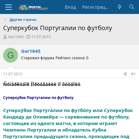
Вход
Регистрация
Другие страны
Суперкубок Португалии по футболу
А
Д
Gor1645
11.07.2015
в
а
т
т
Gor1645
G
о
а
Старожил форума
Рейтинг сезона: 0
р
н
т
а
е
ч
11.07.2015
#1
м
а
ы
л
Ñóïåðêóáîê Ïîðòóãàëèè ïî ôóòáîëó
а
Суперкубок Португалии по футболу
Суперку́бок Португа́лии по футбо́лу или Суперкубок
Кандиду де Оливейра — соревнование по футболу,
состоящее из одного матча, в котором играют
Чемпион Португалии и обладатель Кубка
Португалии предыдущего сезона, проходящее под