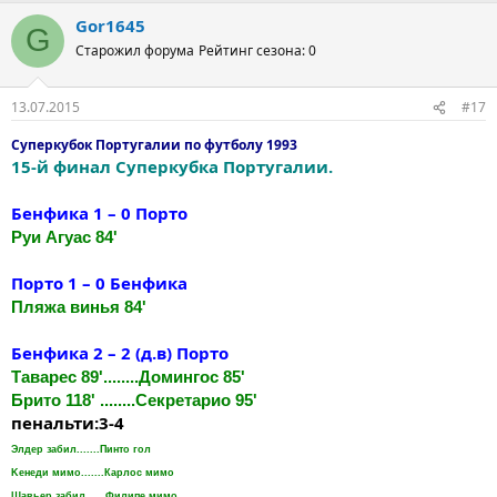
Gor1645
G
Старожил форума
Рейтинг сезона: 0
13.07.2015
#17
Суперкубок Португалии по футболу 1993
15-й финал Суперкубка Португалии.
Бенфика 1 – 0 Порто
Руи Агуас 84'
Порто 1 – 0 Бенфика
Пляжа винья 84'
Бенфика 2 – 2 (д.в) Порто
Таварес 89'........Домингос 85'
Брито 118' ........Секретарио 95'
пенальти:3-4
Элдер забил.......Пинто гол
Keнеди мимо.......Карлос мимо
Шавьер забил......Филипе мимо