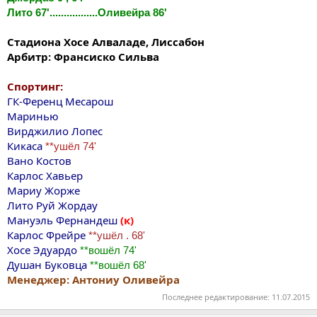
Лито 67'.................Оливейра 86'
Стадиона Хосе Алваладе, Лиссабон
Арбитр: Франсиско Сильва
Спортинг:
ГК-Ференц Месарош
Маринью
Вирджилио Лопес
Кикаса
**ушёл 74'
Вано Костов
Карлос Хавьер
Мариу Жорже
Лито Руй Жордау
Мануэль Фернандеш
(к)
Карлос Фрейре
**ушёл . 68'
Хосе Эдуардо
**вошёл 74'
Душан Буковца
**вошёл 68'
Менеджер: Антониу Оливейра
Последнее редактирование:
11.07.2015