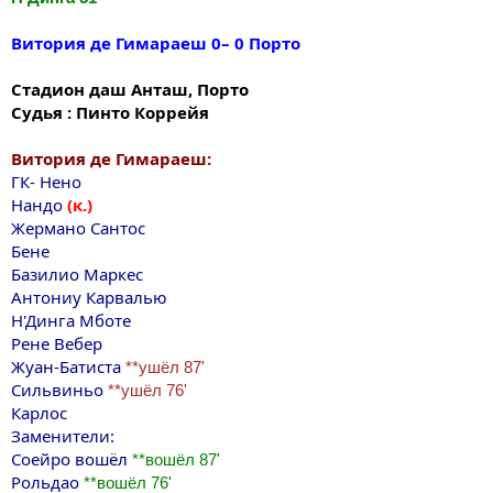
Витория де Гимараеш 0– 0 Порто
Стадион даш Анташ, Порто
Судья : Пинто Коррейя
Витория де Гимараеш:
ГК- Нено
Нандо
(к.)
Жермано Сантос
Бене
Базилио Маркес
Антониу Карвалью
Н'Динга Mботе
Рене Вебер
Жуан-Батиста
**ушёл 87'
Сильвиньо
**ушёл 76'
Карлос
Заменители:
Соейро вошёл
**вошёл 87'
Рольдао
**вошёл 76'