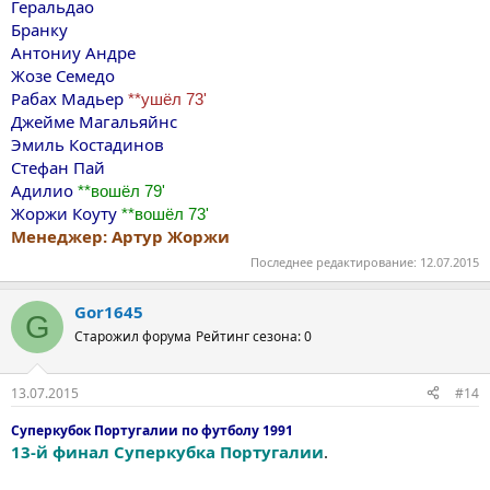
Геральдао
Бранку
Антониу Андре
Жозе Семедо
Рабах Maдьер
**ушёл 73'
Джейме Магальяйнс
Эмиль Костадинов
Стефан Пай
Адилио
**вошёл 79'
Жоржи Коуту
**вошёл 73'
Менеджер: Артур Жоржи
Последнее редактирование:
12.07.2015
Gor1645
G
Старожил форума
Рейтинг сезона: 0
13.07.2015
#14
Суперкубок Португалии по футболу 1991
13-й финал Суперкубка Португалии
.