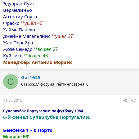
Эдуардо Луис
Вермелиньо
Антониу Соуза
Фраско
**ушёл 46'
Хайме Пачеко
Джейме Магальяйнс
**ушёл 37'
Жак Перейра
Жозе Семедо
**вошёл 37'
Куйнито
**вошёл 46'
Менеджер: Антонио Мораис
Gor1645
G
Старожил форума
Рейтинг сезона: 0
11.07.2015
#7
Суперкубок Португалии по футболу 1984
6-й финал Суперкубка Португалии.
Бенфика 1 – 0 Порто
Манише 56'