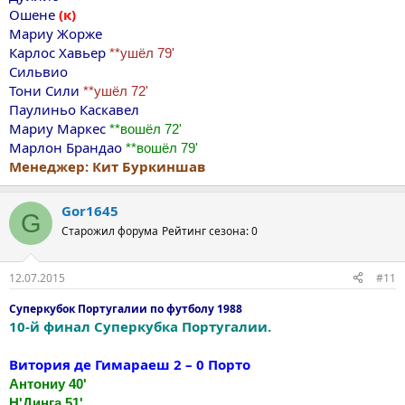
Ошене
(к)
Мариу Жорже
Карлос Хавьер
**ушёл 79'
Сильвио
Тони Сили
**ушёл 72'
Паулиньо Каскавел
Мариу Маркес
**вошёл 72'
Марлон Брандао
**вошёл 79'
Менеджер: Кит Буркиншав
Gor1645
G
Старожил форума
Рейтинг сезона: 0
12.07.2015
#11
Суперкубок Португалии по футболу 1988
10-й финал Суперкубка Португалии.
Витория де Гимараеш 2 – 0 Порто
Антониу 40'
Н'Динга 51'