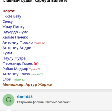
Главный Судья: Карлуш Валенте
Порто:
ГК-Зе Бету
Селсу
Жоау Пинту
Эдуардо Луис
Хайме Пачеко
Антониу Фраско
**ушёл 82'
Антониу Андре
Куим
Паулу Футре
Фернандо Гомес
(к)
Рабах Maдьяр
**ушёл 72'
Антониу Соуза
**вошёл 72'
Eлой
**вошёл 82'
Менеджер: Артур Жоржи
Gor1645
G
Старожил форума
Рейтинг сезона: 0