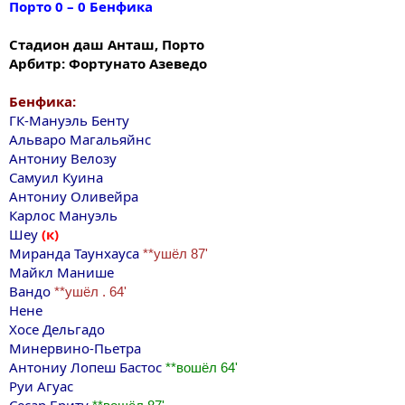
Порто 0 – 0 Бенфика
Стадион даш Анташ, Порто
Арбитр: Фортунато Азеведо
Бенфика:
ГК-Мануэль Бенту
Альваро Магальяйнс
Антониу Велозу
Самуил Куина
Антониу Оливейра
Карлос Мануэль
Шеу
(к)
Миранда Таунхауса
**ушёл 87'
Майкл Maнише
Вандо
**ушёл . 64'
Нене
Хосе Дельгадо
Минервино-Пьетра
Антониу Лопеш Бастос
**вошёл 64'
Руи Агуас
Сесар Бриту