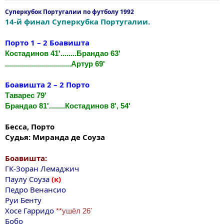
Суперкубок Португалии по футболу 1992
14-й финал Суперкубка Португалии.
Порто 1 – 2 Боавишта
Костадинов 41'........Брандао 63'
.................................Артур 69'
Боавишта 2 – 2 Порто
Таварес 79'
Брандао 81'........Костадинов 8', 54'
Бесса, Порто
Судья: Миранда де Соуза
Боавишта:
ГК-Зоран Лемаджич
Паулу Соуза
(к)
Педро Венансио
Руи Бенту
Хосе Гарридо
**ушёл 26'
Бобо