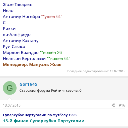
Жозе Тавареш
Нело
Антониу Ногейра
**ушёл 61'
С
Рикки
вр-Альфредо
Антониу Каэтану
Руи Casaca
Марлон Брандао
**вошёл 26'
Нельсон Бертолаззи
**вошёл 61'
Менеджер: Мануэль Жозе
Последнее редактирование:
13.07.2015
Gor1645
G
Старожил форума
Рейтинг сезона: 0
13.07.2015
#16
Суперкубок Португалии по футболу 1993
15-й финал Суперкубка Португалии.