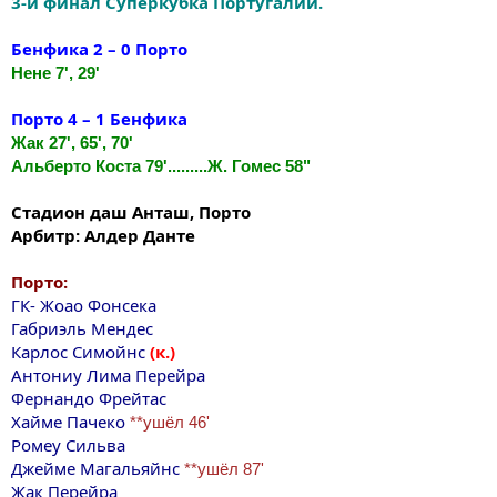
3-й финал Суперкубка Португалии.
Бенфика 2 – 0 Порто
Нене 7', 29'
Порто 4 – 1 Бенфика
Жак 27', 65', 70'
Альберто Коста 79'.........Ж. Гомес 58"
Стадион даш Анташ, Порто
Арбитр: Алдер Данте
Порто:
ГК- Жоао Фонсека
Габриэль Мендес
Карлос Симойнс
(к.)
Антониу Лима Перейра
Фернандо Фрейтас
Хайме Пачеко
**ушёл 46'
Ромеу Сильва
Джейме Магальяйнс
**ушёл 87'
Жак Перейра