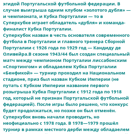
эгидой Португальской футбольной федерации. В
случае выигрыша одним клубом «золотого дубля» —
и чемпионата, и Кубка Португалии — то в
Суперкубке играет обладатель «дубля» и команда-
финалист Кубка Португалии.
Суперкубок назван в честь основателя современного
футбола в Португалии и главного тренера Сборной
Португалии с 1926 года по 1929 год — Кандиду де
Оливейра.В сезоне 1943/44 был создан специальный
матч между чемпионом Португалии лиссабонским
«Спортингом» и обладаелем Кубка Португалии
«Бенфикой» — турнир проходил на Национальном
стадионе, приз был назван Кубком Империи (не
путать с Кубком Империи название первого
розыгрыша Кубка Португалии с 1912 года по 1918
год, который не признан Португальской футбольной
федерацией). После игры было решено, что конкурс
будет продолжаться, но позже он был отменён.
Суперкубок вновь начали проводить, но
неофициально с 1978 года. В 1978—1979 прошёл
турнир в рамках местного дерби между обладаелем