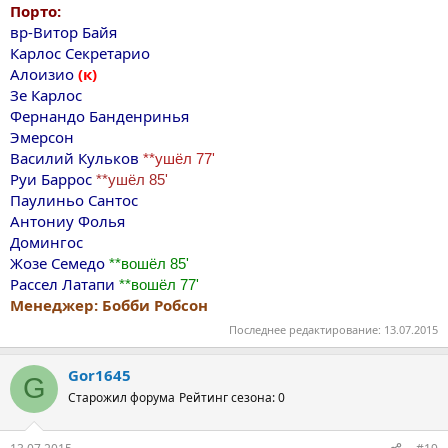
Порто:
вр-Витор Байя
Карлос Секретарио
Алоизио
(к)
Зе Карлос
Фернандо Банденринья
Эмерсон
Василий Кульков
**ушёл 77'
Руи Баррос
**ушёл 85'
Паулиньо Сантос
Антониу Фолья
Домингос
Жозе Семедо
**вошёл 85'
Рассел Латапи
**вошёл 77'
Менеджер: Бобби Робсон
Последнее редактирование:
13.07.2015
Gor1645
G
Старожил форума
Рейтинг сезона: 0