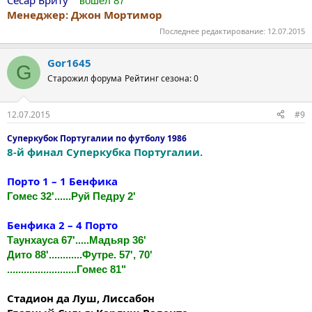
**вошёл 87'
Менеджер: Джон Мортимор
Последнее редактирование:
12.07.2015
Gor1645
G
Старожил форума
Рейтинг сезона: 0
12.07.2015
#9
Суперкубок Португалии по футболу 1986
8-й финал Суперкубка Португалии.
Порто 1 – 1 Бенфика
Гомес 32'......Руй Педру 2'
Бенфика 2 – 4 Порто
Таунхауса 67'.....Maдьяр 36'
Дито 88'............Футре. 57', 70'
.........................Гомес 81"
Стадион да Луш, Лиссабон