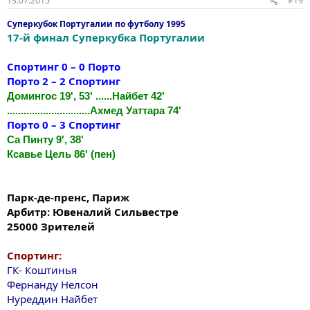
13.07.2015
#19
Суперкубок Португалии по футболу 1995
17-й финал Суперкубка Португалии
Спортинг 0 – 0 Порто
Порто 2 – 2 Спортинг
Домингос 19', 53' ......Найбет 42'
..............................Ахмед Уаттара 74'
Порто 0 – 3 Спортинг
Са Пинту 9', 38'
Ксавье Цель 86' (пен)
Парк-де-пренс, Париж
Арбитр: Ювеналий Сильвестре
25000 Зрителей
Спортинг:
ГК- Коштинья
Фернанду Нелсон
Нуреддин Найбет