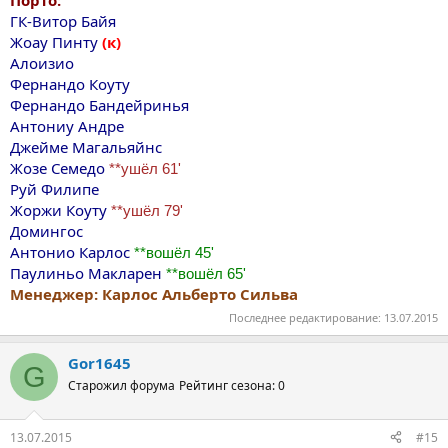
ГК-Витор Байя
Жоау Пинту
(к)
Алоизио
Фернандо Коуту
Фернандо Бандейринья
Антониу Андре
Джейме Магальяйнс
Жозе Семедо
**ушёл 61'
Руй Филипе
Жоржи Коуту
**ушёл 79'
Домингос
Антонио Карлос
**вошёл 45'
Паулиньо Макларен
**вошёл 65'
Менеджер: Карлос Альберто Сильва
Последнее редактирование:
13.07.2015
Gor1645
G
Старожил форума
Рейтинг сезона: 0
13.07.2015
#15