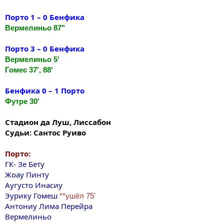
Порто 1 – 0 Бенфика
Вермелиньо 87"
Порто 3 – 0 Бенфика
Вермелиньо 5'
Гомес 37', 88'
Бенфика 0 – 1 Порто
Футре 30'
Стадион да Луш, Лиссабон
Судьи: Сантос Руиво
Порто:
ГК- Зе Бету
Жоау Пинту
Аугусто Инасиу
Эурику Гомеш
**ушёл 75'
Антониу Лима Перейра
Вермелиньо