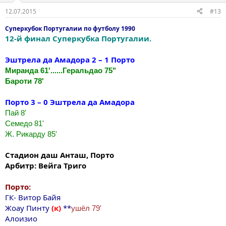
12.07.2015
#13
Суперкубок Португалии по футболу 1990
12-й финал Суперкубка Португалии.
Эштрела да Амадора 2 – 1 Порто
Миранда 61'......Геральдао 75"
Бароти 78'
Порто 3 – 0 Эштрела да Амадора
Пай 8'
Семедо 81'
Ж. Рикарду 85'
Стадион даш Анташ, Порто
Арбитр: Вейга Триго
Порто:
ГК- Витор Байя
Жоау Пинту
(к)
**
ушёл 79'
Aлоизио