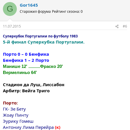
Gor1645
G
Старожил форума
Рейтинг сезона: 0
11.07.2015
#6
Суперкубок Португалии по футболу 1983
5-й финал Суперкубка Португалии.
Порто 0 – 0 Бенфика
Бенфика 1 – 2 Порто
Манише 12' ..........Фраско 20'
Вермелиньо 64'
Стадион да Луш, Лиссабон
Арбитр: Вейга Триго
Порто:
ГК- Зе Бету
Жоау Пинту
Эурику Гомеш
Антониу Лима Перейра
(к)