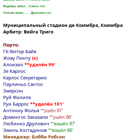
Мадейра забил....Сантос гол
Уильям мимо........Друлович гол
Муниципальный стадион де Коимбра, Коимбра
Арбитр: Вейга Триго
Порто:
ГК-Витор Байя
Жоау Пинту
(к)
Алоизио
**удалён 99'
Зе Карлос
Карлос Секретарио
Паулиньо Сантос
Эмерсон
Руй Филипе
Руи Баррос
**удалён 101'
Антониу Фолья
**ушёл 87'
Домингос Заказали
**ушёл 86'
Любинко Друлович
**вошёл 87'
Эмиль Костадинов
**вошёл 86'
Менеджер: Бобби Робсон