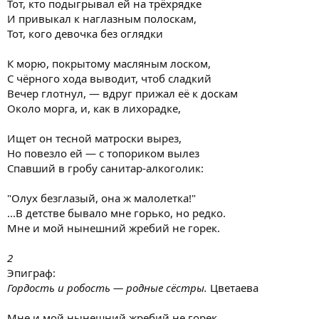
Тот, кто подыгрывал ей на трёхрядке
И привыкал к наглазным полоскам,
Тот, кого девочка без оглядки
К морю, покрытому масляным лоском,
С чёрного хода выводит, чтоб сладкий
Вечер глотнул, — вдруг прижал её к доскам
Около морга, и, как в лихорадке,
Ищет он тесной матроски вырез,
Но повезло ей — с топориком вылез
Спавший в гробу санитар-алкоголик:
"Олух безглазый, она ж малолетка!"
...В детстве бывало мне горько, но редко.
Мне и мой нынешний жребий не горек.
2
Эпиграф:
Гордость и робость — родные сёстры.
Цветаева
Мне и мой нынешний жребий не горек,