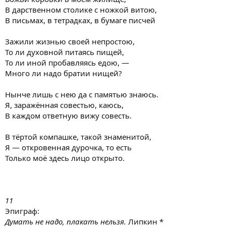
В дарственном столике с ножкой витою,
В письмах, в тетрадках, в бумаге писчей
Зажили жизнью своей непростою,
То ли духовной питаясь пищей,
То ли иной пробавляясь едою, —
Много ли надо братии нищей?
Нынче лишь с нею да с памятью знаюсь.
Я, заражённая совестью, каюсь,
В каждом ответную вижу совесть.
В тёртой компашке, такой знаменитой,
Я — откровенная дурочка, то есть
Только моё здесь лицо открыто.
11
Эпиграф:
Думать не надо, плакать нельзя.
Липкин *