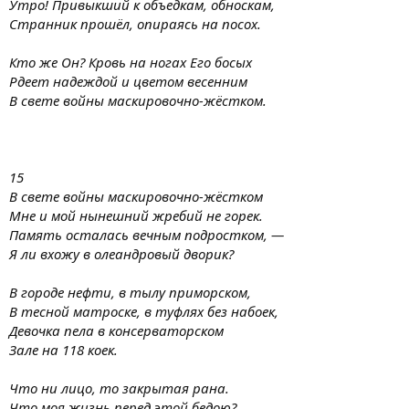
Утро! Привыкший к объедкам, обноскам,
Странник прошёл, опираясь на посох.
Кто же Он? Кровь на ногах Его босых
Рдеет надеждой и цветом весенним
В свете войны маскировочно-жёстком.
15
В свете войны маскировочно-жёстком
Мне и мой нынешний жребий не горек.
Память осталась вечным подростком, —
Я ли вхожу в олеандровый дворик?
В городе нефти, в тылу приморском,
В тесной матроске, в туфлях без набоек,
Девочка пела в консерваторском
Зале на 118 коек.
Что ни лицо, то закрытая рана.
Что моя жизнь перед этой бедою?