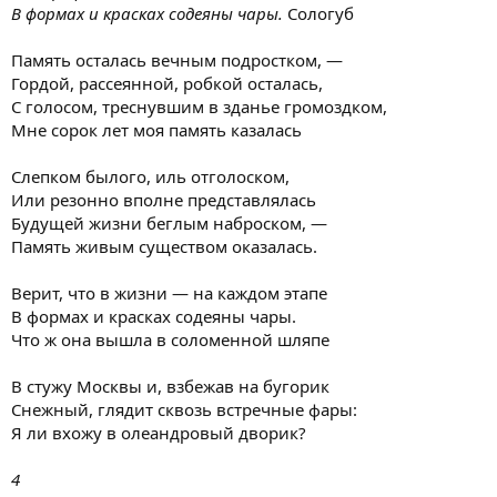
В формах и красках содеяны чары.
Сологуб
Память осталась вечным подростком, —
Гордой, рассеянной, робкой осталась,
С голосом, треснувшим в зданье громоздком,
Мне сорок лет моя память казалась
Слепком былого, иль отголоском,
Или резонно вполне представлялась
Будущей жизни беглым наброском, —
Память живым существом оказалась.
Верит, что в жизни — на каждом этапе
В формах и красках содеяны чары.
Что ж она вышла в соломенной шляпе
В стужу Москвы и, взбежав на бугорик
Снежный, глядит сквозь встречные фары:
Я ли вхожу в олеандровый дворик?
4