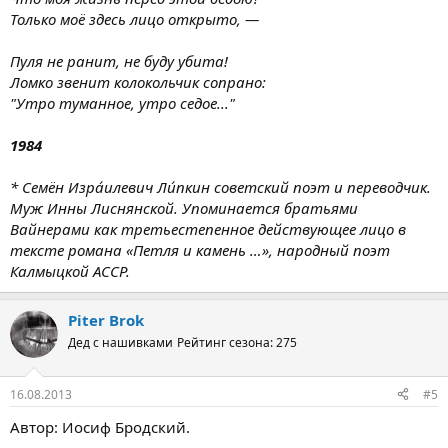
Только моё здесь лицо открыто, —
Пуля не ранит, не буду убита!
Ломко звенит колокольчик сопрано:
"Утро туманное, утро седое..."
1984
* Семён Изра́илевич Ли́пкин советский поэт и переводчик.
Муж Инны Лиснянской. Упоминается братьями
Вайнерами как третьестепенное действующее лицо в
тексте романа «Петля и камень …», народный поэт
Калмыцкой АССР.
Piter Brok
Дед с нашивками
Рейтинг сезона: 275
16.08.2013
#5
Автор: Иосиф Бродский.