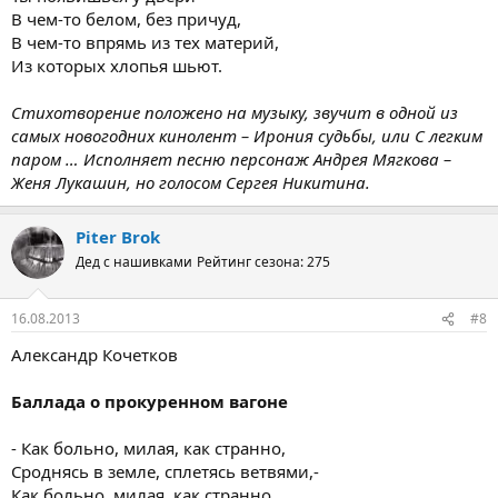
В чем-то белом, без причуд,
В чем-то впрямь из тех материй,
Из которых хлопья шьют.
Стихотворение положено на музыку, звучит в одной из
самых новогодних кинолент – Ирония судьбы, или С легким
паром … Исполняет песню персонаж Андрея Мягкова –
Женя Лукашин, но голосом Сергея Никитина.
Piter Brok
Дед с нашивками
Рейтинг сезона: 275
16.08.2013
#8
Александр Кочетков
Баллада о прокуренном вагоне
- Как больно, милая, как странно,
Сроднясь в земле, сплетясь ветвями,-
Как больно, милая, как странно