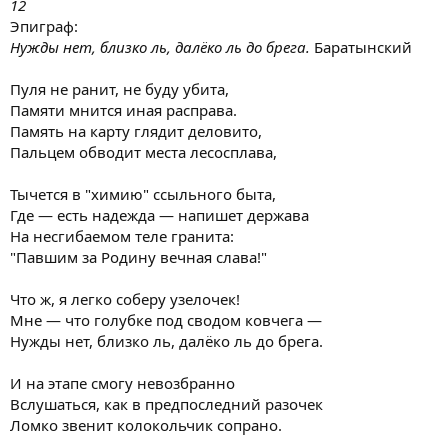
12
Эпиграф:
Нужды нет, близко ль, далёко ль до брега.
Баратынский
Пуля не ранит, не буду убита,
Памяти мнится иная расправа.
Память на карту глядит деловито,
Пальцем обводит места лесосплава,
Тычется в "химию" ссыльного быта,
Где — есть надежда — напишет держава
На несгибаемом теле гранита:
"Павшим за Родину вечная слава!"
Что ж, я легко соберу узелочек!
Мне — что голубке под сводом ковчега —
Нужды нет, близко ль, далёко ль до брега.
И на этапе смогу невозбранно
Вслушаться, как в предпоследний разочек
Ломко звенит колокольчик сопрано.