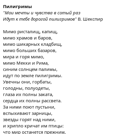
Пилигримы
"Мои мечты и чувства в сотый раз
Идут к тебе дорогой пилигримов"
В. Шекспир
Мимо ристалищ, капищ,
мимо храмов и баров,
мимо шикарных кладбищ,
мимо больших базаров,
мира и горя мимо,
мимо Мекки и Рима,
синим солнцем палимы,
идут по земле пилигримы.
Увечны они, горбаты,
голодны, полуодеты,
глаза их полны заката,
сердца их полны рассвета.
За ними поют пустыни,
вспыхивают зарницы,
звезды горят над ними,
и хрипло кричат им птицы:
что мир останется прежним,