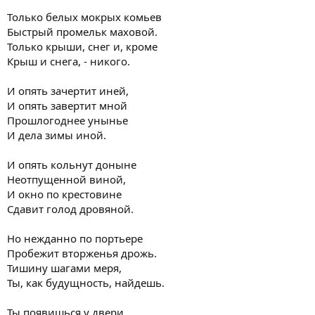
Только белых мокрых комьев
Быстрый промельк маховой.
Только крыши, снег и, кроме
Крыш и снега, - никого.
И опять зачертит иней,
И опять завертит мной
Прошлогоднее унынье
И дела зимы иной.
И опять кольнут доныне
Неотпущенной виной,
И окно по крестовине
Сдавит голод дровяной.
Но нежданно по портьере
Пробежит вторженья дрожь.
Тишину шагами меря,
Ты, как будущность, найдешь.
Ты появишься у двери