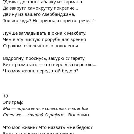
"Дочка, достань табачку из кармана
Да закрути самокрутку покрепче...
Двину из вашего Азербайджана,
Только куда? Не признают при встрече..."
Лучше заглядывать в окна к Макбету,
Чем в эту чистую прорубь для зренья
Страхом взлелеянного поколенья.
Вздрогну, проснусь, закурю сигарету,
Бинт размотать — что версту за верстою...
Что моя жизнь перед этой бедою?
10
Эпиграф:
Мы — заражённые совестью: в каждом
Стеньке — святой Серафим...
Волошин
Что моя жизнь? Что назвать мне бедою?
Божьи коровки в моём жилище,