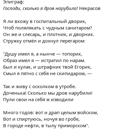
Эпиграф:
Господи, сколько я дров нарубила!
Некрасов
Я ли вхожу в госпитальный дворик,
Чтоб полялякать с чудным санитаром?
Он же и слесарь, и плотник, и дворник.
Стружку отмёл и дохнул перегаром:
"Душу имел я, а нынче — топорик,
Образ имел я — истратил по нарам.
Был и кулак, и штрафник твой Егорик,
Смыл я пятно с себя не скипидаром, —
Так и живу с осколком в утробе.
Доченька! Сколько мы дров нарубили!
Пули свои на себя ж изводили
Много годов: вот и драп целым войском,
Вот и спиртуюсь, ночуя во гробе,
В городе нефти, в тылу приморском".