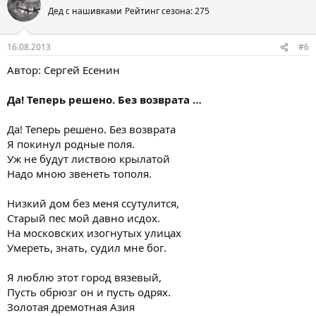
Дед с нашивками
Рейтинг сезона: 275
16.08.2013
#6
Автор: Сергей Есенин
Да! Теперь решено. Без возврата …
Да! Теперь решено. Без возврата
Я покинул родные поля.
Уж не будут листвою крылатой
Надо мною звенеть тополя.
Низкий дом без меня ссутулится,
Старый пес мой давно исдох.
На московских изогнутых улицах
Умереть, знать, судил мне бог.
Я люблю этот город вязевый,
Пусть обрюзг он и пусть одрях.
Золотая дремотная Азия