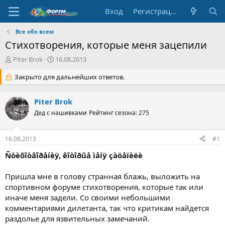
Вход
Регистрация
Все обо всем
Стихотворения, которые меня зацепили
А
Д
Piter Brok
16.08.2013
в
а
т
Закрыто для дальнейших ответов.
т
о
а
р
н
Piter Brok
т
а
е
Дед с нашивками
ч
Рейтинг сезона: 275
м
а
ы
л
16.08.2013
#1
а
Ñòèõîòâîðåíèÿ, êîòîðûå ìåíÿ çàöåïèëè
Пришла мне в голову странная блажь, выложить на
спортивном форуме стихотворения, которые так или
иначе меня задели. Со своими небольшими
комментариями дилетанта, так что критикам найдется
раздолье для язвительных замечаний.