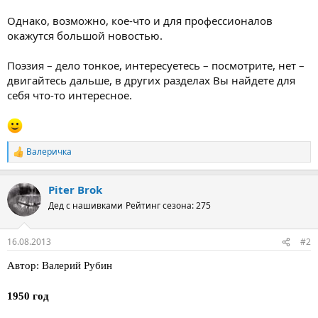
Однако, возможно, кое-что и для профессионалов
окажутся большой новостью.
Поэзия – дело тонкое, интересуетесь – посмотрите, нет –
двигайтесь дальше, в других разделах Вы найдете для
себя что-то интересное.
Валеричка
Р
е
а
Piter Brok
к
ц
Дед с нашивками
Рейтинг сезона: 275
и
и
:
16.08.2013
#2
Автор: Валерий Рубин
1950 год