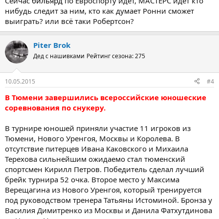
Сейчас
бильярд
по Евроспорту идёт, МАСТЕРС идёт кто
нибудь следит за ним, кто как думает Ронни сможет
выиграть? или всё таки Робертсон?
Piter Brok
Дед с нашивками
Рейтинг сезона: 275
10.05.2015
#4
В Тюмени завершились всероссийские юношеские
соревнования по снукеру.
В турнире юношей приняли участие 11 игроков из
Тюмени, Нового Уренгоя, Москвы и Королева. В
отсутствие питерцев Ивана Каковского и Михаила
Терехова сильнейшим ожидаемо стал тюменский
спортсмен Кирилл Петров. Победитель сделал лучший
брейк турнира 52 очка. Второе место у Максима
Верещагина из Нового Уренгоя, который тренируется
под руководством тренера Татьяны Истоминой. Бронза у
Василия Димитренко из Москвы и Данила Фатхутдинова