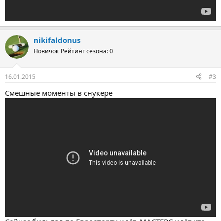
nikifaldonus
Новичок
Рейтинг сезона: 0
16.01.2015
#3
Смешные моменты в снукере