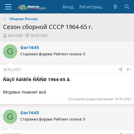
Вход
Регистрация
Сборная России
Сезон сборной СССР 1964-65 г.
А
Д
Gor1645
28.02.2021
в
а
т
т
Gor1645
G
о
а
Старожил форума
Рейтинг сезона: 0
р
н
т
а
е
ч
28.02.2021
#1
м
а
ы
л
Ñåçîí ñáîðíîé ÑÑÑÐ 1964-65 ã.
а
Моряки помнят всё
Последнее редактирование:
09.05.2023
Gor1645
G
Старожил форума
Рейтинг сезона: 0