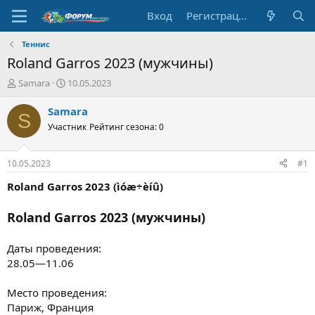
Вход
Регистрация
Теннис
Roland Garros 2023 (мужчины)
А
Д
Samara
10.05.2023
в
а
т
т
Samara
S
о
а
Участник
Рейтинг сезона: 0
р
н
т
а
е
ч
10.05.2023
#1
м
а
ы
л
Roland Garros 2023 (ìóæ÷èíû)
а
Roland Garros 2023 (мужчины)
Даты проведения:
28.05—11.06
Место проведения:
Париж, Франция