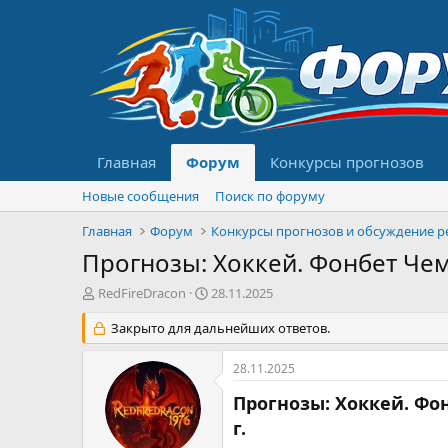
Главная
Форум
Конкурсы прогнозов
Новые сообщения
Поиск по форуму
Главная
Форум
Прогнозы: Хоккей. Фонбет Чемпи
А
Д
RedFireDracon
28.11.2025
в
а
т
Закрыто для дальнейших ответов.
т
о
а
р
н
28.11.2025
т
а
е
ч
Прогнозы: Хоккей. Фонб
м
а
г.
ы
л