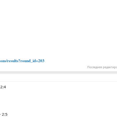
tions/results?round_id=203
Последнее редактир
2:4
 2:5