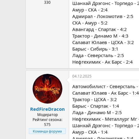
330
Шанхай Дрэгонс - Торпедо - 
Амур - СКА - 2:4
Адмирал - Локомотив - 2:5
СКА - Амур - 5:2
Авангард - Спартак - 4:2
Трактор - Динамо М - 4:3
Салават Юлаев - ЦСКА - 3:2
Барыс - Сибирь - 3:1
Лада - Северсталь - 2:5
Нефтехимик - Ак Барс - 2:4
04.12.2025
Автомобилист - Северсталь - 
Салават Юлаев - Ак Барс - 1:4
Трактор - ЦСКА - 3:2
Барыс - Спартак - 1:4
RedFireDracon
Лада - Динамо М - 2:5
Модератор
Нефтехимик - Металлург Мг -
Рейтинг сезона:
575
Шанхай Дрэгонс - Торпедо - 
Амур - СКА - 1:4
Команда форума
Адмирал - Локомотив - 1:4