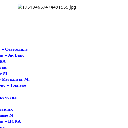
т – Северсталь
ев – Ак Барс
СКА
ртак
мо М
– Металлург Мг
онс – Торпедо
окомотив
Спартак
инамо М
аев – ЦСКА
ирь