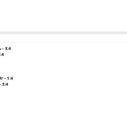
- 3:4
:4
 - 1:4
 3:4