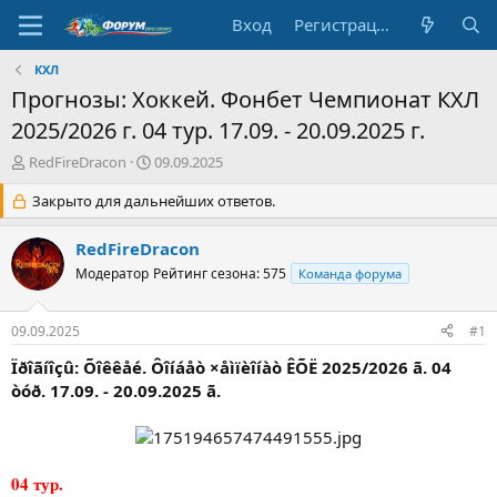
Вход
Регистрация
КХЛ
Прогнозы: Хоккей. Фонбет Чемпионат КХЛ
2025/2026 г. 04 тур. 17.09. - 20.09.2025 г.
А
Д
RedFireDracon
09.09.2025
в
а
т
Закрыто для дальнейших ответов.
т
о
а
р
н
RedFireDracon
т
а
Модератор
Рейтинг сезона: 575
Команда форума
е
ч
м
а
ы
л
09.09.2025
#1
а
Ïðîãíîçû: Õîêêåé. Ôîíáåò ×åìïèîíàò ÊÕË 2025/2026 ã. 04
òóð. 17.09. - 20.09.2025 ã.
04 тур.