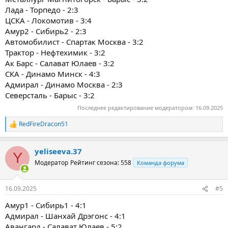
Лада - Торпедо - 2:3
ЦСКА - Локомотив - 3:4
Амур2 - Сибирь2 - 2:3
Автомобилист - Спартак Москва - 3:2
Трактор - Нефтехимик - 3:2
Ак Барс - Салават Юлаев - 3:2
СКА - Динамо Минск - 4:3
Адмирал - Динамо Москва - 2:3
Северсталь - Барыс - 3:2
Последнее редактирование модератором:
16.09.2025
RedFireDracon51
Р
е
а
yeliseeva.37
к
Y
ц
Модератор
Рейтинг сезона: 558
Команда форума
и
и
:
16.09.2025
#5
Амур1 - Сибирь1 - 4:1
Адмирал - Шанхай Дрэгонс - 4:1
Авангард - Салават Юлаев - 5:2