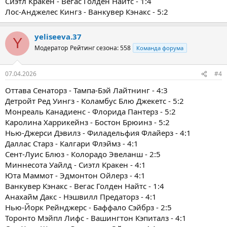
Сиэтл Кракен - Вегас Голден Найтс - 1:4
Лос-Анджелес Кингз - Ванкувер Кэнакс - 5:2
yeliseeva.37
Y
Модератор
Рейтинг сезона: 558
Команда форума
07.04.2026
#4
Оттава Сенаторз - Тампа-Бэй Лайтнинг - 4:3
Детройт Ред Уингз - Коламбус Блю Джекетс - 5:2
Монреаль Канадиенс - Флорида Пантерз - 5:2
Каролина Харрикейнз - Бостон Брюинз - 5:2
Нью-Джерси Дэвилз - Филадельфия Флайерз - 4:1
Даллас Старз - Калгари Флэймз - 4:1
Сент-Луис Блюз - Колорадо Эвеланш - 2:5
Миннесота Уайлд - Сиэтл Кракен - 4:1
Юта Маммот - Эдмонтон Ойлерз - 4:1
Ванкувер Кэнакс - Вегас Голден Найтс - 1:4
Анахайм Дакс - Нэшвилл Предаторз - 4:1
Нью-Йорк Рейнджерс - Баффало Сэйбрз - 2:5
Торонто Мэйпл Лифс - Вашингтон Кэпиталз - 4:1