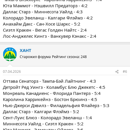
Юта Маммот - Нэшвилл Предаторз - 4:2
Даллас Старз - Миннесота Уайлд - 4:3
Колорадо Эвеланш - Калгари Флэймз - 4:2
Анахайм Дакс - Сан-Хосе Шаркс - 5:2
Сиэтл Кракен - Вегас Голден Найтс - 2:4
Лос-Анджелес Кингз - Ванкувер Кэнакс - 2:4
ХАНТ
Старожил форума
Рейтинг сезона: 248
07.04.2026
#6
Оттава Сенаторз - Тампа-Бэй Лайтнинг - 4:3
Детройт Ред Уингз - Коламбус Блю Джекетс - 4:5
Монреаль Канадиенс - Флорида Пантерз - 5:4
Каролина Харрикейнз - Бостон Брюинз - 4:5
Нью-Джерси Дэвилз - Филадельфия Флайерз - 5:3
Даллас Старз - Калгари Флэймз - 5:2
Сент-Луис Блюз - Колорадо Эвеланш - 1:4
Миннесота Уайлд - Сиэтл Кракен - 5:2
Юта Маммот - Эдмонтон Ойлерз - 3:6