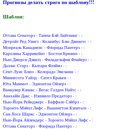
Прогнозы делать строго по шаблону!!!
Шаблон:
Оттава Сенаторз - Тампа-Бэй Лайтнинг - :
Детройт Ред Уингз - Коламбус Блю Джекетс - :
Монреаль Канадиенс - Флорида Пантерз - :
Каролина Харрикейнз - Бостон Брюинз - :
Нью-Джерси Дэвилз - Филадельфия Флайерз - :
Даллас Старз - Калгари Флэймз - :
Сент-Луис Блюз - Колорадо Эвеланш - :
Миннесота Уайлд - Сиэтл Кракен - :
Юта Маммот - Эдмонтон Ойлерз - :
Ванкувер Кэнакс - Вегас Голден Найтс - :
Анахайм Дакс - Нэшвилл Предаторз - :
Нью-Йорк Рейнджерс - Баффало Сэйбрз - :
Торонто Мэйпл Лифс - Вашингтон Кэпиталз - :
Сан-Хосе Шаркс - Эдмонтон Ойлерз - :
Нью-Йорк Айлендерс - Торонто Мэйпл Лифс - :
Оттава Сенаторз - Флорида Пантерз - :