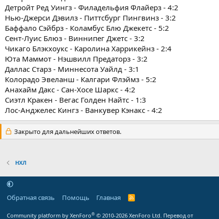
Детройт Ред Уингз - Филадельфия Флайерз - 4:2
Нью-Джерси Дэвилз - Питтсбург Пингвинз - 3:2
Баффало Сэйбрз - Коламбус Блю Джекетс - 5:2
Сент-Луис Блюз - Виннипег Джетс - 3:2
Чикаго Блэкхоукс - Каролина Харрикейнз - 2:4
Юта Маммот - Нэшвилл Предаторз - 3:2
Даллас Старз - Миннесота Уайлд - 3:1
Колорадо Эвеланш - Калгари Флэймз - 5:2
Анахайм Дакс - Сан-Хосе Шаркс - 4:2
Сиэтл Кракен - Вегас Голден Найтс - 1:3
Лос-Анджелес Кингз - Ванкувер Кэнакс - 4:2
Закрыто для дальнейших ответов.
НХЛ
Обратная связь
Помощь
Главная
R
S
S
®
Community platform by XenForo
© 2010-2026 XenForo Ltd.
Перевод от