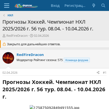
Вход
Регистрация
НХЛ
Прогнозы Хоккей. Чемпионат НХЛ
2025/2026 г. 56 тур. 08.04. - 10.04.2026 г.
А
Д
RedFireDracon
02.04.2026
в
а
т
Закрыто для дальнейших ответов.
т
о
а
р
н
RedFireDracon
т
а
Модератор
Рейтинг сезона: 575
Команда форума
е
ч
м
а
ы
л
02.04.2026
#1
а
Прогнозы Хоккей. Чемпионат НХЛ
2025/2026 г. 56 тур. 08.04. - 10.04.2026
г.