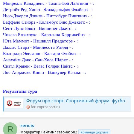
Монреаль Канадиенс - Тампа-Бэй Лайтнинг - :
Детройт Ред Уингз - Филадельфия Флайерз - :
Нью-Джерси Дэвилз - Питтсбург Пингвинз - :
Баффало Сэйбрз - Коламбус Блю Джекетс - :
Сент-Луис Блюз - Виннипег Джетс - :
Чикаго Блэкхоукс - Каролина Харрикейнз - :
Юта Маммот - Нэшвилл Предаторз - :
Даллас Старз - Миннесота Уайлд - :
Колорадо Эвеланш - Калгари Флэймз - :
Анахайм Дакс - Сан-Хосе Шаркс - :
Сиэтл Кракен - Вегас Голден Найтс - :
Лос-Анджелес Кингз - Ванкувер Кэнакс - :
Результаты тура
Форум про спорт. Спортивный форум: футбол, хоккей, биатлон, теннис. Конкурс прогнозов
forumprosport.ru
rencis
R
Модератор
Рейтинг сезона: 582
Команда форума