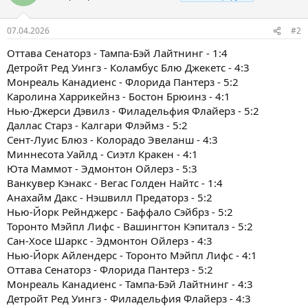
07.04.2026
#2
Оттава Сенаторз - Тампа-Бэй Лайтнинг - 1:4
Детройт Ред Уингз - Коламбус Блю Джекетс - 4:3
Монреаль Канадиенс - Флорида Пантерз - 5:2
Каролина Харрикейнз - Бостон Брюинз - 4:1
Нью-Джерси Дэвилз - Филадельфия Флайерз - 5:2
Даллас Старз - Калгари Флэймз - 5:2
Сент-Луис Блюз - Колорадо Эвеланш - 4:3
Миннесота Уайлд - Сиэтл Кракен - 4:1
Юта Маммот - Эдмонтон Ойлерз - 5:3
Ванкувер Кэнакс - Вегас Голден Найтс - 1:4
Анахайм Дакс - Нэшвилл Предаторз - 5:2
Нью-Йорк Рейнджерс - Баффало Сэйбрз - 5:2
Торонто Мэйпл Лифс - Вашингтон Кэпиталз - 5:2
Сан-Хосе Шаркс - Эдмонтон Ойлерз - 4:3
Нью-Йорк Айлендерс - Торонто Мэйпл Лифс - 4:1
Оттава Сенаторз - Флорида Пантерз - 5:2
Монреаль Канадиенс - Тампа-Бэй Лайтнинг - 4:3
Детройт Ред Уингз - Филадельфия Флайерз - 4:3