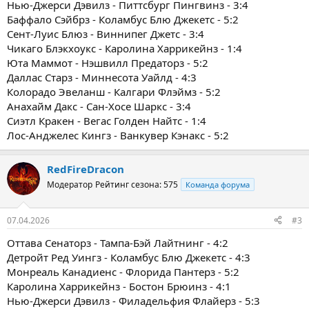
Нью-Джерси Дэвилз - Питтсбург Пингвинз - 3:4
Баффало Сэйбрз - Коламбус Блю Джекетс - 5:2
Сент-Луис Блюз - Виннипег Джетс - 3:4
Чикаго Блэкхоукс - Каролина Харрикейнз - 1:4
Юта Маммот - Нэшвилл Предаторз - 5:2
Даллас Старз - Миннесота Уайлд - 4:3
Колорадо Эвеланш - Калгари Флэймз - 5:2
Анахайм Дакс - Сан-Хосе Шаркс - 3:4
Сиэтл Кракен - Вегас Голден Найтс - 1:4
Лос-Анджелес Кингз - Ванкувер Кэнакс - 5:2
RedFireDracon
Модератор
Рейтинг сезона: 575
Команда форума
07.04.2026
#3
Оттава Сенаторз - Тампа-Бэй Лайтнинг - 4:2
Детройт Ред Уингз - Коламбус Блю Джекетс - 4:3
Монреаль Канадиенс - Флорида Пантерз - 5:2
Каролина Харрикейнз - Бостон Брюинз - 4:1
Нью-Джерси Дэвилз - Филадельфия Флайерз - 5:3