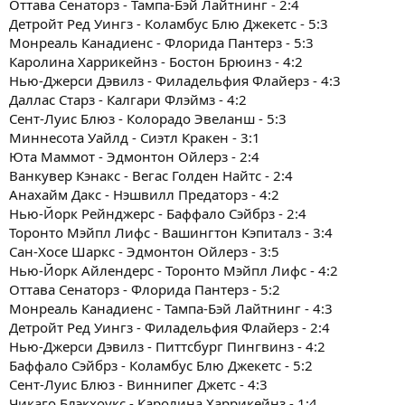
Оттава Сенаторз - Тампа-Бэй Лайтнинг - 2:4
Детройт Ред Уингз - Коламбус Блю Джекетс - 5:3
Монреаль Канадиенс - Флорида Пантерз - 5:3
Каролина Харрикейнз - Бостон Брюинз - 4:2
Нью-Джерси Дэвилз - Филадельфия Флайерз - 4:3
Даллас Старз - Калгари Флэймз - 4:2
Сент-Луис Блюз - Колорадо Эвеланш - 5:3
Миннесота Уайлд - Сиэтл Кракен - 3:1
Юта Маммот - Эдмонтон Ойлерз - 2:4
Ванкувер Кэнакс - Вегас Голден Найтс - 2:4
Анахайм Дакс - Нэшвилл Предаторз - 4:2
Нью-Йорк Рейнджерс - Баффало Сэйбрз - 2:4
Торонто Мэйпл Лифс - Вашингтон Кэпиталз - 3:4
Сан-Хосе Шаркс - Эдмонтон Ойлерз - 3:5
Нью-Йорк Айлендерс - Торонто Мэйпл Лифс - 4:2
Оттава Сенаторз - Флорида Пантерз - 5:2
Монреаль Канадиенс - Тампа-Бэй Лайтнинг - 4:3
Детройт Ред Уингз - Филадельфия Флайерз - 2:4
Нью-Джерси Дэвилз - Питтсбург Пингвинз - 4:2
Баффало Сэйбрз - Коламбус Блю Джекетс - 5:2
Сент-Луис Блюз - Виннипег Джетс - 4:3
Чикаго Блэкхоукс - Каролина Харрикейнз - 1:4