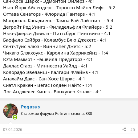
Сан-Хосе Шаркс - Эдмонтон Ойлерз - 4:1
Нью-Йорк Айлендерс - Торонто Мэйпл Лифс - 5:2
Оттава Сенаторз - Флорида Пантерз - 4:1
Монреаль Канадиенс - Тампа-Бэй Лайтнинг - 5:4
Детройт Ред Уингз - Филадельфия Флайерз - 5:2
Нью-Джерси Дэвилз - Питтсбург Пингвинз - 4:1
Баффало Сэйбрз - Коламбус Блю Джекетс - 4:1
Сент-Луис Блюз - Виннипег Джетс - 5:2
Чикаго Блэкхоукс - Каролина Харрикейнз - 1:4
Юта Маммот - Нэшвилл Предаторз - 4:1
Даллас Старз - Миннесота Уайлд - 4:1
Колорадо Эвеланш - Калгари Флэймз - 4:1
Анахайм Дакс - Сан-Хосе Шаркс - 4:1
Сиэтл Кракен - Вегас Голден Найтс - 1:4
Лос-Анджелес Кингз - Ванкувер Кэнакс - 4:1
Pegasus
Старожил форума
Рейтинг сезона: 330
07.04.2026
#5