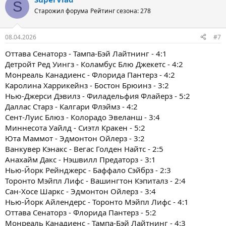
S
Старожил форума
Рейтинг сезона: 278
08.04.2026
#7
Оттава Сенаторз - Тампа-Бэй Лайтнинг - 4:1
Детройт Ред Уингз - Коламбус Блю Джекетс - 4:2
Монреаль Канадиенс - Флорида Пантерз - 4:2
Каролина Харрикейнз - Бостон Брюинз - 3:2
Нью-Джерси Дэвилз - Филадельфия Флайерз - 5:2
Даллас Старз - Калгари Флэймз - 4:2
Сент-Луис Блюз - Колорадо Эвеланш - 3:4
Миннесота Уайлд - Сиэтл Кракен - 5:2
Юта Маммот - Эдмонтон Ойлерз - 3:2
Ванкувер Кэнакс - Вегас Голден Найтс - 2:5
Анахайм Дакс - Нэшвилл Предаторз - 3:1
Нью-Йорк Рейнджерс - Баффало Сэйбрз - 2:3
Торонто Мэйпл Лифс - Вашингтон Кэпиталз - 2:4
Сан-Хосе Шаркс - Эдмонтон Ойлерз - 3:4
Нью-Йорк Айлендерс - Торонто Мэйпл Лифс - 4:1
Оттава Сенаторз - Флорида Пантерз - 5:2
Монреаль Канадиенс - Тампа-Бэй Лайтнинг - 4:3