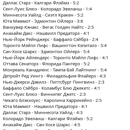
Даллас Старз - Калгари Флэймз - 5:2
Сент-Луис Блюз - Колорадо Эвеланш - 1:4
Миннесота Уайлд - Сиэтл Кракен - 5:2
Юта Маммот - Эдмонтон Ойлерз - 3:6
Ванкувер Кэнакс - Вегас Голден Найтс - 2:5
Анахайм Дакс - Нэшвилл Предаторз - 4:1
Нью-Йорк Рейнджерс - Баффало Сэйбрз - 2:4
Торонто Мэйпл Лифс - Вашингтон Кэпиталз - 3:4
Сан-Хосе Шаркс - Эдмонтон Ойлерз - 5:4
Нью-Йорк Айлендерс - Торонто Мэйпл Лифс - 4:1
Оттава Сенаторз - Флорида Пантерз - 5:2
Монреаль Канадиенс - Тампа-Бэй Лайтнинг - 5:4
Детройт Ред Уингз - Филадельфия Флайерз - 4:3
Нью-Джерси Дэвилз - Питтсбург Пингвинз - 2:3
Баффало Сэйбрз - Коламбус Блю Джекетс - 4:1
Сент-Луис Блюз - Виннипег Джетс - 2:3
Чикаго Блэкхоукс - Каролина Харрикейнз - 2:5
Юта Маммот - Нэшвилл Предаторз - 4:1
Даллас Старз - Миннесота Уайлд - 4:3
Колорадо Эвеланш - Калгари Флэймз - 5:2
Анахайм Дакс - Сан-Хосе Шаркс - 4:5