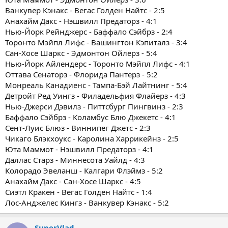
Ванкувер Кэнакс - Вегас Голден Найтс - 2:5
Анахайм Дакс - Нэшвилл Предаторз - 4:1
Нью-Йорк Рейнджерс - Баффало Сэйбрз - 2:4
Торонто Мэйпл Лифс - Вашингтон Кэпиталз - 3:4
Сан-Хосе Шаркс - Эдмонтон Ойлерз - 5:4
Нью-Йорк Айлендерс - Торонто Мэйпл Лифс - 4:1
Оттава Сенаторз - Флорида Пантерз - 5:2
Монреаль Канадиенс - Тампа-Бэй Лайтнинг - 5:4
Детройт Ред Уингз - Филадельфия Флайерз - 4:3
Нью-Джерси Дэвилз - Питтсбург Пингвинз - 2:3
Баффало Сэйбрз - Коламбус Блю Джекетс - 4:1
Сент-Луис Блюз - Виннипег Джетс - 2:3
Чикаго Блэкхоукс - Каролина Харрикейнз - 2:5
Юта Маммот - Нэшвилл Предаторз - 4:1
Даллас Старз - Миннесота Уайлд - 4:3
Колорадо Эвеланш - Калгари Флэймз - 5:2
Анахайм Дакс - Сан-Хосе Шаркс - 4:5
Сиэтл Кракен - Вегас Голден Найтс - 1:4
Лос-Анджелес Кингз - Ванкувер Кэнакс - 5:2
SuperVlad